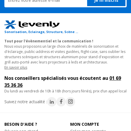
- Entretoises : diamètre 10 x 1,5 mm
Je m'inscris
- Section 220mm
- Dimensions : 800 x 800 mm
- Poids : 2,50 kg
- Livré avec 1 kit de jonction
Sonorisation, Eclairage, Structure, Scène ...
- Fabrication Européenne certifiée
Tout pour l'évènementiel et la communication !
Nous vous proposons un large choix de matériels de sonorisation et
d'éclairage, public-address et visites guidées, flight-case, sans oublier les
structures scéniques et structures aluminium pour stand d'exposition et
grill auto-porté avec leurs projecteurs à leds et architecturaux.
En savoir plus
Nos conseillers spécialisés vous écoutent au
01 69
35 36 36
du lundi au vendredi de 10h à 18h (hors jours fériés), prix d’un appel local
Suivez notre actualité :
BESOIN D'AIDE ?
MON COMPTE