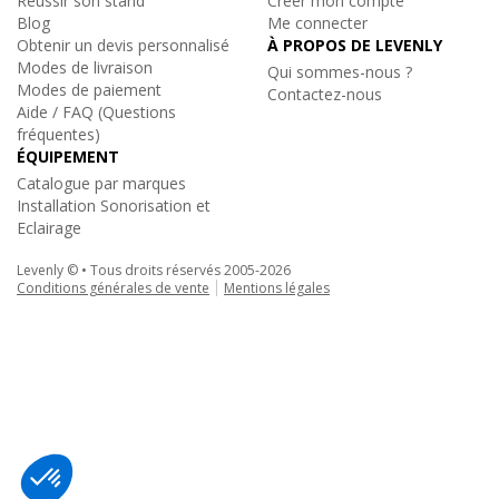
Réussir son stand
Créer mon compte
Blog
Me connecter
Obtenir un devis personnalisé
À PROPOS DE LEVENLY
Modes de livraison
Qui sommes-nous ?
Modes de paiement
Contactez-nous
Aide / FAQ (Questions
fréquentes)
ÉQUIPEMENT
Catalogue par marques
Installation Sonorisation et
Eclairage
Levenly © • Tous droits réservés 2005-2026
Conditions générales de vente
Mentions légales
Milos Truss
|
TRIO M222 T002
Angle Structure Triangulaire 220 T 2 dép.
276€
TTC
au lieu de
382.80€
Ajouter au panier