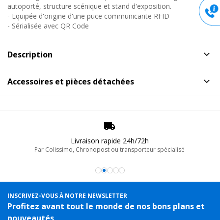
autoporté, structure scénique et stand d'exposition.
- Equipée d'origine d'une puce communicante RFID
- Sérialisée avec QR Code
Description
Description
de Structure aluminium rfid, M29TX-L025
Accessoires et pièces détachées
Sixty82
Accessoires et pièces détachées
pour Structure
Structure porteuse tridimensionnelle en aluminium pour vos
aluminium rfid, M29TX-L025 Sixty82
réalisations grill autoporté, structure scénique et stand
d'exposition.
-3%
Sixty82
Livraison rapide 24h/72h
M29T-KIT, Assemblage structure alu triangulaire
Par Colissimo, Chronopost ou transporteur spécialisé
- Equipée d'origine d'une puce communicante RFID
Kit de jonctions structure série M29/M39T
- Sérialisée avec QR Code
35€
Remise
-3%
- Manchonnage conique
TTC
- Certifiée CE / TUV
En stock, livré sous 24/48h
INSCRIVEZ-VOUS À NOTRE NEWSLETTER
- Assemblage facile
Réf. 17489
Profitez avant tout le monde de nos bons plans et
nouveautés
Ajouter au panier
Caractéristiques techniques :