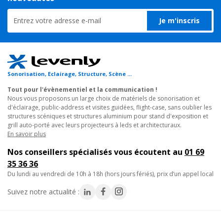
- RFID Ready
Je m'inscris
- Section : 290 x 258mm
- Structure en alliage d'aluminium EN AW 6082-T6
- Tube Porteur : 51 x 2mm
- Diagonales : 16 x 2mm
- Assemblage par manchon à goupille conique et clavette
Sonorisation, Eclairage, Structure, Scène ...
- Système de jonction : Modèle M
Tout pour l'évènementiel et la communication !
- Longueur : 25cm
Nous vous proposons un large choix de matériels de sonorisation et
- Poids : 4Kg/m
d'éclairage, public-address et visites guidées, flight-case, sans oublier les
structures scéniques et structures aluminium pour stand d'exposition et
grill auto-porté avec leurs projecteurs à leds et architecturaux.
En savoir plus
Nos conseillers spécialisés vous écoutent au
01 69
35 36 36
du lundi au vendredi de 10h à 18h (hors jours fériés), prix d’un appel local
Suivez notre actualité :