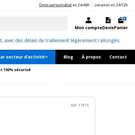
|
20ans d'expérience aux côtés des professionnels et acteurs publics.
Devis personnalisé
en 24/48h
Livraison en 24/72h
À partir de 4695€
n stock, livré sous quelques jours
0
Mon compte
Devis
Panier
ons
Produits complémentaires
Réf. 17575
, avec des délais de traitement légèrement rallongés.
ar secteur d’activité
Blog
À propos
Contact
t 100% sécurisé
Réf. 17575