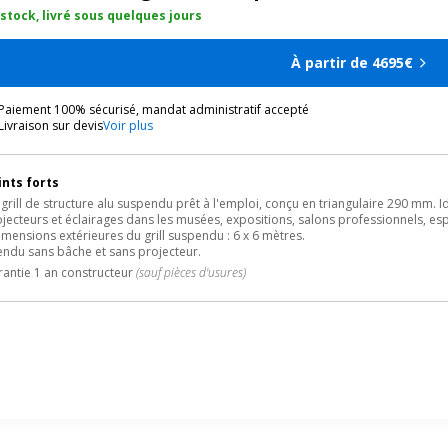
 stock, livré sous quelques jours
À partir de 4695€
Paiement 100% sécurisé, mandat administratif accepté
Livraison sur devis
Voir plus
ints forts
grill de structure alu suspendu prêt à l'emploi, conçu en triangulaire 290 mm. Id
jecteurs et éclairages dans les musées, expositions, salons professionnels, 
imensions extérieures du grill suspendu : 6 x 6 mètres.
endu sans bâche et sans projecteur.
antie 1 an constructeur
(sauf pièces d'usures)