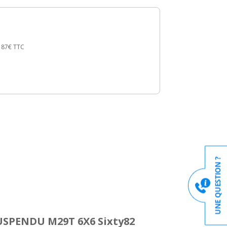
187€
TTC
USPENDU M29T 6X6 Sixty82