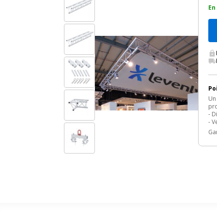
En
Po
Un 
pro
- D
- V
Gar