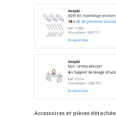
Sixty82
M29T-KIT, Assemblage structure a
16
x
Kit de jonctions struct
Réf. 17489
Prix unitaire :
35€
TTC
En savoir plus
Sixty82
M29 - LIFTING BRACKET
4
x
Support de levage struct
Réf. 17574
Prix unitaire :
249€
TTC
En savoir plus
Accessoires et pièces détachée