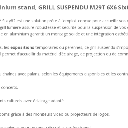
inium stand, GRILL SUSPENDU M29T 6X6 Six
 Sixty82 est une solution prête à l’emploi, conçue pour accueillir vos
 grill lumière assure robustesse et sécurité pour la suspension de vos
ue en aluminium garantit un montage solide et une intégration esthét
s, les
expositions
temporaires ou pérennes, ce grill suspendu s’impo
 permet d’accueillir du matériel d’éclairage, de projection ou de commu
ou chaînes avec palans, selon les équipements disponibles et les contra
 concerts.
nts culturels avec éclairage adapté.
rooms grâce à des moniteurs vidéo ou projecteurs de logos.
raphiques pour un rendu discret et professionnel.