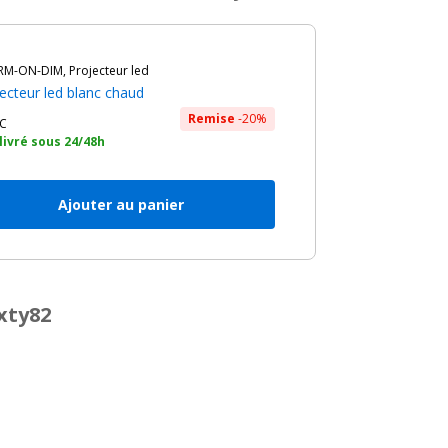
M-ON-DIM, Projecteur led
jecteur led blanc chaud
Remise
-20%
C
 livré sous 24/48h
Ajouter au panier
xty82