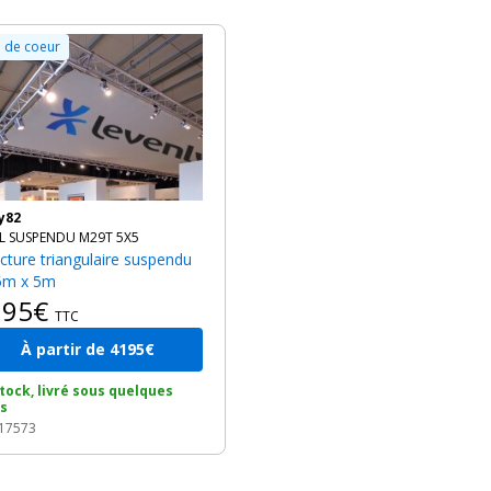
 de coeur
ty82
LL SUSPENDU M29T 5X5
5m x 5m
195€
TTC
À partir de 4195€
tock, livré sous quelques
rs
 17573