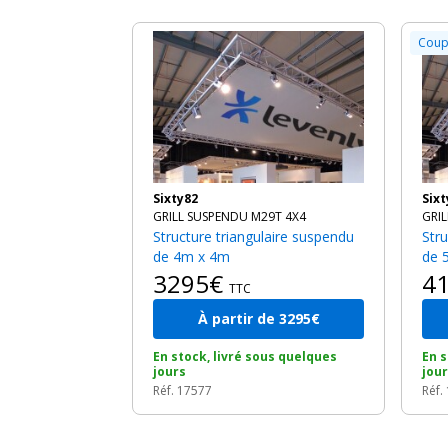
Coup
Sixty82
Six
GRILL SUSPENDU M29T 4X4
GRI
Structure triangulaire suspendu
Structure triangulaire suspendu
de 4m x 4m
de 
3295€
4
TTC
À partir de 3295€
En stock, livré sous quelques
En s
jours
jou
Réf. 17577
Réf.