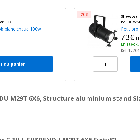
-20%
Showtec
ar LED
PAR30 WAR
ob blanc chaud 100w
Petit pro
73€
TT
h
En stock,
Réf. 17204
r au panier
DU M29T 6X6, Structure aluminium stand Si
r GRILL SUSPENDU M29T 6X6 Sixty82