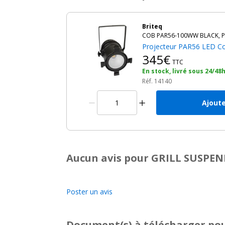
Briteq
COB PAR56-100WW BLACK, P
Projecteur PAR56 LED C
345€
TTC
En stock, livré sous 24/48
Réf. 14140
Ajoute
Aucun avis pour GRILL SUSPEN
Poster un avis
Document(s) à télécharger
pou