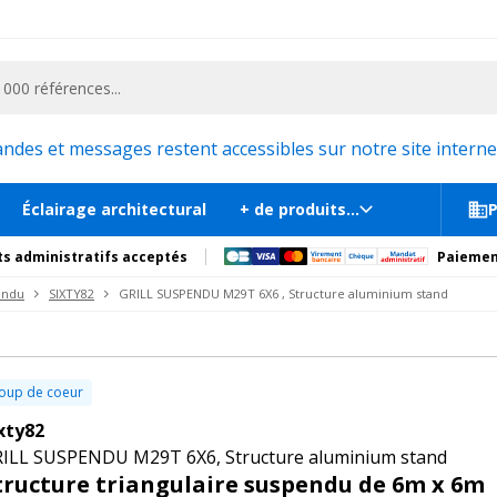
ementiel et la communication, stand exposition, scène, podium et estrade, etc. 
luminium stand
E
 6m
ièces détachées
Avis
Documents
Recommandati
es et messages restent accessibles sur notre site internet
Éclairage architectural
+ de produits...
P
s administratifs acceptés
Paiemen
pendu
SIXTY82
GRILL SUSPENDU M29T 6X6 , Structure aluminium stand
oup de coeur
xty82
ILL SUSPENDU M29T 6X6, Structure aluminium stand
tructure triangulaire suspendu de 6m x 6m