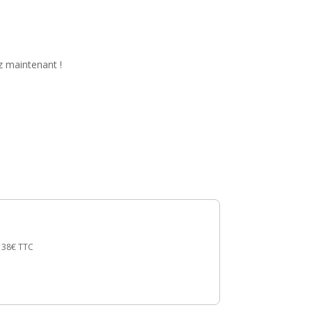
z maintenant !
138€
TTC