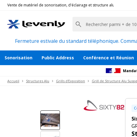
Vente de matériel de sonorisation, d'éclairage et structure alu pour l'évèn
Sixty82
|
GRILL SUSPENDU M29T 6X6, Structure a
Structure triangulaire suspendu de 6m x
Description
Inclus dans ce pack
Accessoires et p
Fermeture estivale du standard téléphonique. Command
Sonorisation
Public Address
Conférence et Réunion
Mandat
Accueil
Structures Alu
Grills d'Exposition
Grill de Structure Alu Sus
C
Si
GR
S