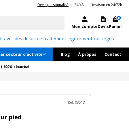
|
20ans d'expérience aux côtés des professionnels et acteurs publics.
Devis personnalisé
en 24/48h
Livraison en 24/72h
12€
TTC
Ajouter au panier
le en quelques jours
0
Mon compte
Devis
Panier
Réf. 03513
, avec des délais de traitement légèrement rallongés.
ar secteur d’activité
Blog
À propos
Contact
t 100% sécurisé
Réf. 03513
sur pied