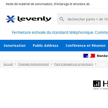
Vente de matériel de sonorisation, d'éclairage et structure alu pour l'évèn
Hilec
|
SST20
Té de fixation pour structure 200 sur pied
Description
Avis
Recommandations
Produ
Fermeture estivale du standard téléphonique. Command
Sonorisation
Public Address
Conférence et Réunion
Mandat
Accueil
Éclairage évènementiel
Pied éclairages et projecteurs
HILEC