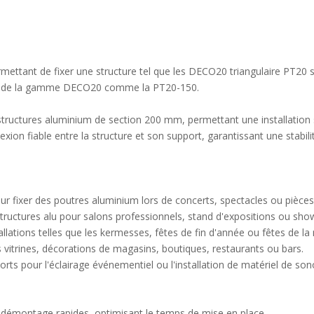
ermettant de fixer une structure tel que les DECO20 triangulaire PT2
que de la gamme DECO20 comme la PT20-150.
tructures aluminium de section 200 mm, permettant une installation
exion fiable entre la structure et son support, garantissant une stabil
our fixer des poutres aluminium lors de concerts, spectacles ou pièces
 de structures alu pour salons professionnels, stand d'expositions ou s
allations telles que les kermesses, fêtes de fin d'année ou fêtes de la
 vitrines, décorations de magasins, boutiques, restaurants ou bars.
rts pour l'éclairage événementiel ou l'installation de matériel de son
démontage rapides, optimisant le temps de mise en place.