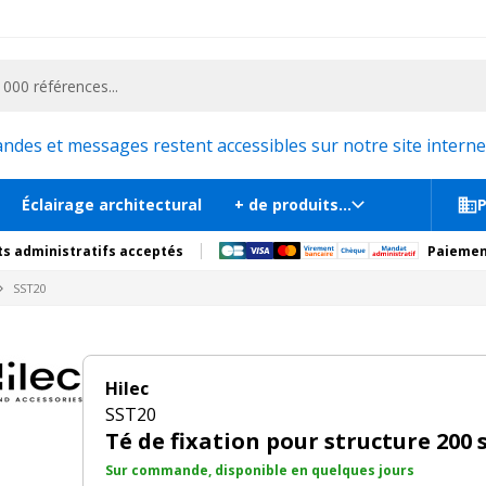
ementiel et la communication, stand exposition, scène, podium et estrade, etc. 
Sur commande, disponib
its complémentaires
es et messages restent accessibles sur notre site internet
Éclairage architectural
+ de produits...
P
s administratifs acceptés
Paiemen
SST20
Hilec
SST20
Té de fixation pour structure 200 
Sur commande, disponible en quelques jours