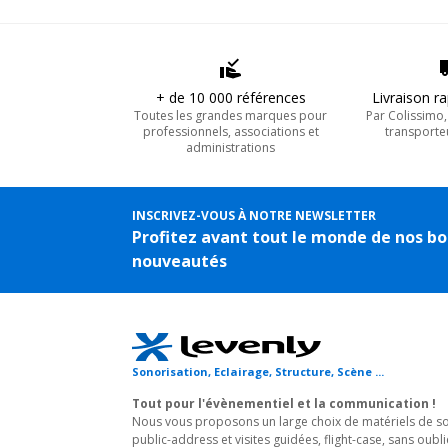
+ de 10 000 références
Livraison r
Toutes les grandes marques pour
Par Colissimo
professionnels, associations et
transporte
administrations
INSCRIVEZ-VOUS À NOTRE NEWSLETTER
Profitez avant tout le monde de nos bo
nouveautés
Sonorisation, Eclairage, Structure, Scène ...
Tout pour l'évènementiel et la communication !
Nous vous proposons un large choix de matériels de son
public-address et visites guidées, flight-case, sans oubli