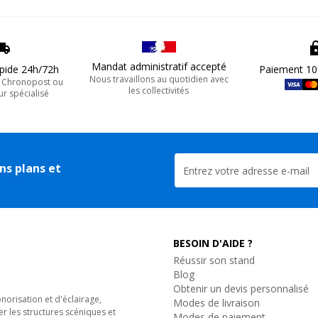
Mandat administratif accepté
apide 24h/72h
Paiement 10
Nous travaillons au quotidien avec
, Chronopost ou
les collectivités
ur spécialisé
ns plans et
BESOIN D'AIDE ?
Réussir son stand
Blog
Obtenir un devis personnalisé
orisation et d'éclairage,
Modes de livraison
er les structures scéniques et
Modes de paiement