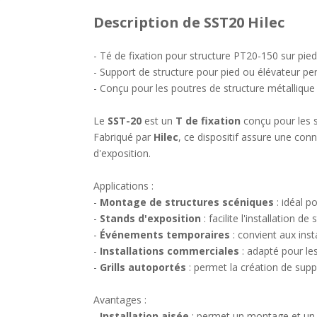
Description
de SST20 Hilec
- Té de fixation pour structure PT20-150 sur pied
- Support de structure pour pied ou élévateur p
- Conçu pour les poutres de structure métalli
Le
SST-20
est un
T de fixation
conçu pour les s
Fabriqué par
Hilec
, ce dispositif assure une conn
d'exposition.
Applications :
-
Montage de structures scéniques
: idéal p
-
Stands d'exposition
: facilite l'installation
-
Événements temporaires
: convient aux inst
-
Installations commerciales
: adapté pour les
-
Grills autoportés
: permet la création de suppo
Avantages :
-
Installation aisée
: permet un montage et un 