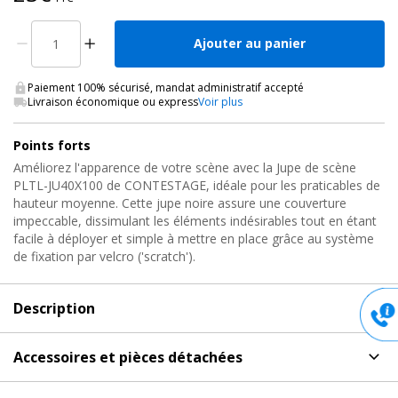
Ajouter au panier
Paiement 100% sécurisé, mandat administratif accepté
Livraison économique ou express
Voir plus
Points forts
Améliorez l'apparence de votre scène avec la Jupe de scène
PLTL-JU40X100 de CONTESTAGE, idéale pour les praticables de
hauteur moyenne. Cette jupe noire assure une couverture
impeccable, dissimulant les éléments indésirables tout en étant
facile à déployer et simple à mettre en place grâce au système
de fixation par velcro ('scratch').
Description
Description
de Juponnage de Scène, PLTL-JU40X100
Accessoires et pièces détachées
Contestage
Accessoires et pièces détachées
pour Juponnage de