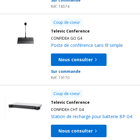
Sur commande
conférence
Confidea Flex G4
(mais aussi dans sa version
Réf. 18574
filaire) :
la possibilité de permettre le vote des
participants qui suivent les débats en distanciel !
Coup de coeur
Televic Conference
CONFIDEA GO G4
Poste de conférence sans fil simple
Nous consulter
Sur commande
Réf. 19170
Coup de coeur
Televic Conference
CONFIDEA CHT G4
Station de recharge pour batterie BP G4
Nous consulter