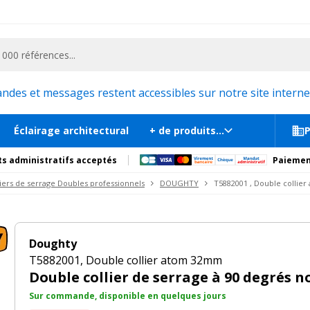
ementiel et la communication, stand exposition, scène, podium et estrade, etc. 
69
r
Sur commande, disponib
s
Recommandations
es et messages restent accessibles sur notre site internet
Éclairage architectural
+ de produits...
P
s administratifs acceptés
Paiemen
liers de serrage Doubles professionnels
DOUGHTY
T5882001 , Double collie
Doughty
T5882001, Double collier atom 32mm
Double collier de serrage à 90 degrés n
Sur commande, disponible en quelques jours