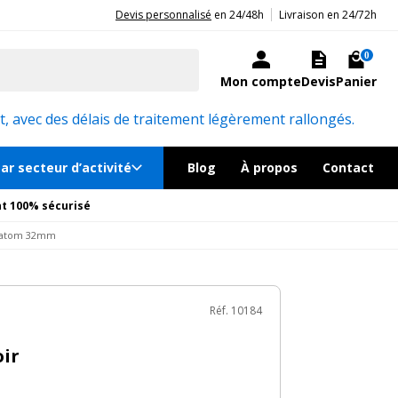
|
20ans d'expérience aux côtés des professionnels et acteurs publics.
Devis personnalisé
en 24/48h
Livraison en 24/72h
€
TTC
au lieu de
74.27€
Ajouter au panier
le en quelques jours
0
Mon compte
Devis
Panier
Réf. 10184
, avec des délais de traitement légèrement rallongés.
ar secteur d’activité
Blog
À propos
Contact
t 100% sécurisé
r atom 32mm
Réf. 10184
oir