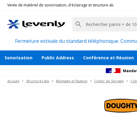
Vente de matériel de sonorisation, d'éclairage et structure alu pour l'évèn
Doughty
|
T5882001, Double collier atom 32mm
Double collier de serrage à 90 degrés noi
Description
Accessoires et pièces détachées
Avi
Fermeture estivale du standard téléphonique. Command
Sonorisation
Public Address
Conférence et Réunion
Mandat
Accueil
Structures Alu
Montage et fixation
Collier de Serrage
Col