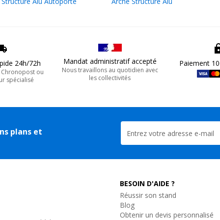
e Structure Alu Autoporté
Arche Structure Alu
Mandat administratif accepté
apide 24h/72h
Paiement 10
Nous travaillons au quotidien avec
, Chronopost ou
les collectivités
ur spécialisé
ns plans et
BESOIN D'AIDE ?
Réussir son stand
Blog
Obtenir un devis personnalisé