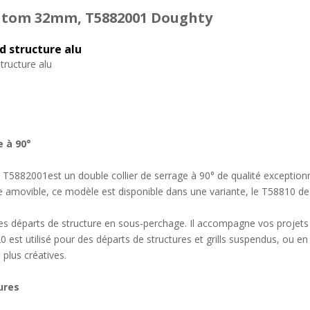
 atom 32mm, T5882001 Doughty
d structure alu
tructure alu
e à 90°
5882001est un double collier de serrage à 90° de qualité exceptionne
le amovible, ce modèle est disponible dans une variante, le T58810 d
des départs de structure en sous-perchage. Il accompagne vos projets 
0 est utilisé pour des départs de structures et grills suspendus, ou en
 plus créatives.
ures