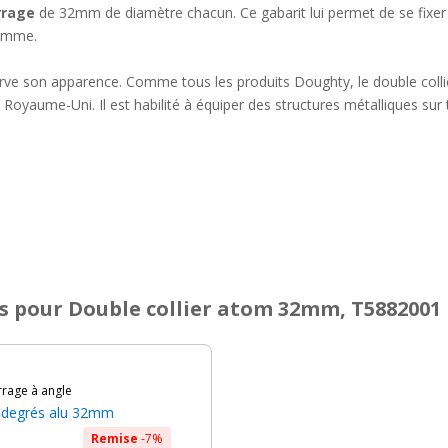
rrage
de 32mm de diamètre chacun. Ce gabarit lui permet de se fixer
 gamme.
erve son apparence. Comme tous les produits Doughty, le double collie
Royaume-Uni. Il est habilité à équiper des structures métalliques sur
s
pour Double collier atom 32mm, T5882001
rrage à angle
0 degrés alu 32mm
Remise
-7%