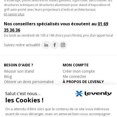
d'éclairage, public-address et visites guidées, flight-case, sans oublier les
structures scéniques et structures aluminium pour stand d'exposition et
grill auto-porté avec leurs projecteurs à leds et architecturaux.
En savoir plus
Nos conseillers spécialisés vous écoutent au
01 69
35 36 36
du lundi au vendredi de 10h à 18h (hors jours fériés), prix d’un appel local
Suivez notre actualité :
BESOIN D'AIDE ?
MON COMPTE
Réussir son stand
Créer mon compte
Blog
Me connecter
Obtenir un devis personnalisé
À PROPOS DE LEVENLY
Modes de livraison
Qui sommes-nous ?
Modes de paiement
Contactez-nous
Aide / FAQ (Questions
fréquentes)
ÉQUIPEMENT
Catalogue par marques