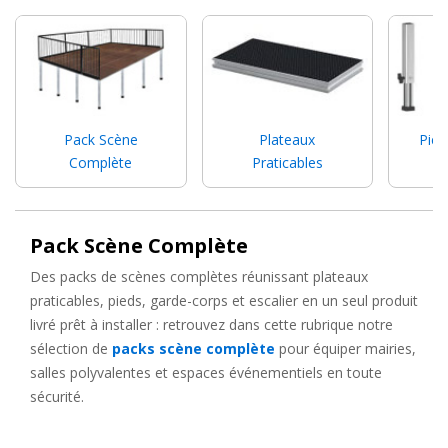
salle, quel que soit l'évènement, en toute facilité.
Scènes pliantes : des scènes mobiles
pour vos évènements
Pack Scène
Plateaux
Pied
Complète
Praticables
Dans la catégorie des praticables, les
scènes pliantes et
estrades en aluminium
sont l'accessoire indispensable pour
des salles de réception et salles des fêtes modulables. Ces
Pack Scène Complète
éléments à emboîter vous permettent de surélever un plateau
extrêmement résistant, capable de supporter jusqu'à plusieurs
Des packs de scènes complètes réunissant plateaux
centaines de kilos par mètre carré.
praticables, pieds, garde-corps et escalier en un seul produit
livré prêt à installer : retrouvez dans cette rubrique notre
Sur Levenly, concevez une
scène mobile
sur mesure en
sélection de
packs scène complète
pour équiper mairies,
combinant les plateaux et éléments modulaires de tous
salles polyvalentes et espaces événementiels en toute
gabarits, à hauteur fixe ou réglable, avec ou sans
juponnage
.
sécurité.
Particulièrement pratiques, les
pieds ciseaux
vous permettent
de monter et démonter une
scène pliante
en quelques