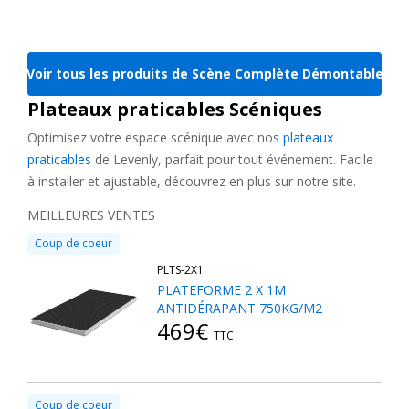
secondes.
Les
praticables
s'accompagnent d'accessoires pour faciliter
Voir tous les produits de Scène Complète Démontable
l'accès et mettre votre scène en conformité avec les normes de
sécurité :
escaliers
, garde-corps,
pieds
, pièces détachées…
Plateaux praticables Scéniques
Polyvalents et modulables, ils sont particulièrement utilisés pour
des discours, présentations de produit, concerts, salles des
Optimisez votre espace scénique avec nos
plateaux
fêtes, MJC, foires, vins d'honneur, salons et bien plus encore.
praticables
de Levenly, parfait pour tout événement. Facile
à installer et ajustable, découvrez en plus sur notre site.
Découvrez aussi nos
pack tout-en-un
pour une scène
MEILLEURES VENTES
complète en un clin d'oeil !
Coup de coeur
PLTS-2X1
PLATEFORME 2 X 1M
ANTIDÉRAPANT 750KG/M2
469€
TTC
Coup de coeur