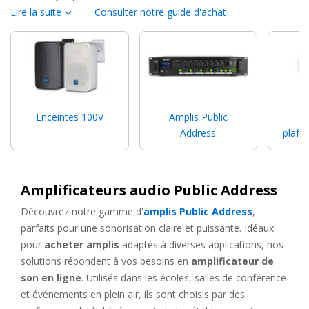
publics. Qu'il s'agisse de diffuser des messages d'urgence dans
Lire la suite
Consulter notre guide d'achat
les écoles et les hôpitaux ou d'améliorer l'audio lors de concerts
et d'animations extérieures, les systèmes de PA sont
fondamentaux pour une communication efficace et des
protocoles de sécurité renforcés.
Sonorisation de lieux publics : aperçu
Enceintes 100V
Amplis Public
Ha
des systèmes
Address
plafo
L'efficacité des systèmes de PA dans les espaces publics est
incontestable. Ces systèmes de sonorisation sont conçus pour
Amplificateurs audio Public Address
porter clairement le son sur de
grandes étendues
,
garantissant que chaque message soit entendu de manière
Découvrez notre gamme d'
amplis Public Address
,
nette et précise. Que ce soit pour des annonces quotidiennes ou
parfaits pour une sonorisation claire et puissante. Idéaux
des alertes d'urgence, un système de
Public Address fiable
pour
acheter amplis
adaptés à diverses applications, nos
est indispensable.
solutions répondent à vos besoins en
amplificateur de
son en ligne
. Utilisés dans les écoles, salles de conférence
Pour des solutions spécifiques, envisagez d'explorer notre
et événements en plein air, ils sont choisis par des
gamme d'
Enceintes Public Address
, conçues pour offrir une