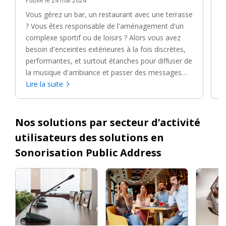
Publié le 24 mai 2024
L
d
Vous gérez un bar, un restaurant avec une terrasse
l
? Vous êtes responsable de l'aménagement d'un
d
complexe sportif ou de loisirs ? Alors vous avez
d
besoin d'enceintes extérieures à la fois discrètes,
c
performantes, et surtout étanches pour diffuser de
r
la musique d'ambiance et passer des messages
q
d'information !
Lire la suite
L
c
d
Nos solutions par secteur d’activité
utilisateurs des solutions en
Sonorisation Public Address