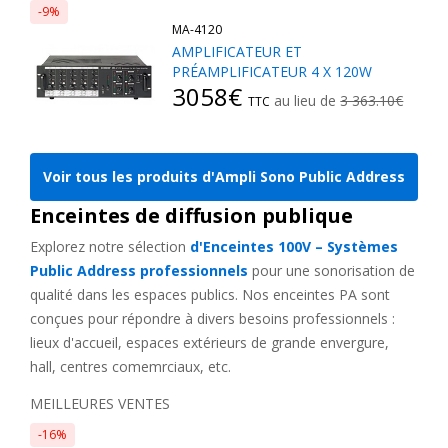
-9%
MA-4120
Les haut-parleurs de plafond sont un élément fondamental des
AMPLIFICATEUR ET
systèmes de PA pour de nombreuses institutions, offrant un
PRÉAMPLIFICATEUR 4 X 120W
mélange
d'intégration discrète
et de couverture sonore
3058€
au lieu de
3 363.10€
TTC
constante. Ces
enceintes plafond ligne 100V
sont
particulièrement adaptées aux environnements où l'espace est
restreint et où l'esthétique ne peut être compromise.
Voir tous les produits d'Ampli Sono Public Address
Intéressé par des solutions montées au plafond ? Notre
Enceintes de diffusion publique
sélection de
Haut-parleur plafond / Plafonnier
offre une variété
de designs pour répondre à vos besoins architecturaux et
Explorez notre sélection
d'Enceintes 100V – Systèmes
événementiels spécifiques.
Public Address professionnels
pour une sonorisation de
qualité dans les espaces publics. Nos enceintes PA sont
Caisson de basse ligne 100v : des basses
conçues pour répondre à divers besoins professionnels :
profondes
lieux d'accueil, espaces extérieurs de grande envergure,
hall, centres comemrciaux, etc.
Les caissons de basse renforcent la profondeur du son dans
MEILLEURES VENTES
tout agencement de Public Address, garantissant que la
-16%
musique et les tonalités de voix sont
riches et corsées
,