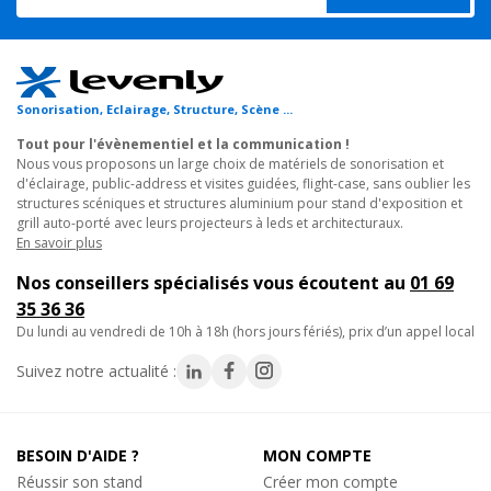
certifié IP55, il est imperméable aux poussières et aux jets
d'eau.
Adapté aux terrasses en extérieur, c'est bien dans les
grands
espaces
Sonorisation, Eclairage, Structure, Scène ...
qu'il donne sa pleine mesure, relié à plusieurs de ses
congénères. Il est muni d'un
haut-parleur 5 pouces
p our
30W
Tout pour l'évènementiel et la communication !
RMS de puissance
. En ligne 100v, il permet de multiplier les
Nous vous proposons un large choix de matériels de sonorisation et
d'éclairage, public-address et visites guidées, flight-case, sans oublier les
points de diffusion pour les répliquer à grande distance de son
structures scéniques et structures aluminium pour stand d'exposition et
ampli.
grill auto-porté avec leurs projecteurs à leds et architecturaux.
En savoir plus
Un projecteur de son puissant et robuste par Audiophony
Nos conseillers spécialisés vous écoutent au
01 69
L'Audiophony PHP530 est le pavillon acoustique idéal pour
35 36 36
sonoriser sans limites
. Très accessible, il est à l'aise dans les
du lundi au vendredi de 10h à 18h (hors jours fériés), prix d’un appel local
lieux fermés ou ouverts, en intérieur comme en extérieur. Il
permet de déployer une
sono d'installation
pour un centre
Suivez notre actualité :
commercial, une rue commerçante, un complexe sportif, une
terrasse, un grand magasin, etc...
BESOIN D'AIDE ?
MON COMPTE
Cette enceinte extérieure regroupe le meilleur de la technologie
Réussir son stand
Créer mon compte
d'
Audiophony
, concepteur français basé en Occitanie. Il offre