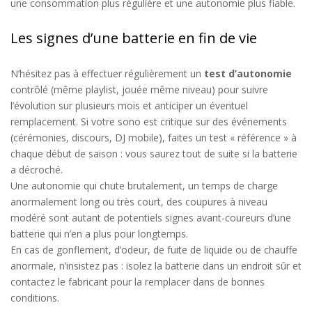
une conso
mmation
plus régulière et une autonomie plus fiable.
Les signes d’une batterie en fin de vie
N’hésitez pas à effectuer régulièrement u
n
test d’autonomie
contrôlé
(même playlist,
jouée
même niveau)
pour
suivre
l’évolution
sur plusieurs mois et anticiper un éventuel
remplacement
.
S
i votre sono est critique sur des événements
(cérémonies, discours, DJ mobile), faites un test
«
référence
»
à
chaque début de saison : vous saurez tout de suite si la batterie
a décroché.
Une
autonomie qui chute brutalement,
un
temps de charge
anormalement long ou très court,
des
coupures à niveau
modéré
sont autant de potentiels signes avant-coureurs
d’une
batterie qui n’en a plus pour longtemps.
E
n cas de gonflement,
d’
odeur,
de
fuite
de liquide ou de
chauffe
anormale
,
n’insistez pas :
isole
z la batterie
dans un endroit sûr et
contactez le fabricant pour la remplacer dans de bonnes
conditions.