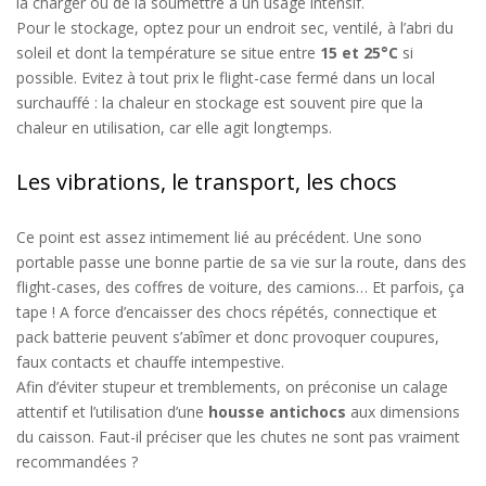
la
charge
r ou de la soumettre à un
usage intensif.
Pour le stockage, optez pour un endroit
sec, ventilé, à l’abri du
soleil
et dont la température se situe entre
15
et
25°C
si
possible
. Evitez à tout prix le
flight
-
case
fermé dans un local
surchauffé
:
la chaleur en stockage est souvent pire que la
chaleur en u
tilisation
, car elle agit longtemps.
Les vibrations, le transport, les chocs
Ce point est assez intimement lié au précédent.
Une sono
portable
passe une bonne partie de sa vie sur la route,
dans des
flight-cases,
des coffres de voiture
,
des
camions
… Et parfois, ça
tape !
A force d’encaisser des
chocs répétés
,
connectique et
pack batterie peuvent
s’
abîmer et donc provoquer coupures,
faux contacts
et
chauffe
intempestive
.
Afin d’éviter stupeur et tremblements,
on préconise un
calage
attentif et l’utilisation
d’une
housse antichocs
aux dimensions
du caisson
.
Faut-il préciser que les chutes ne sont pas vraiment
recommandées ?