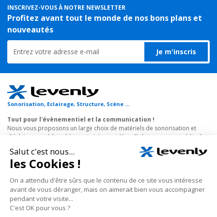
INSCRIVEZ-VOUS À NOTRE NEWSLETTER
Profitez avant tout le monde de nos bons plans et
nouveautés
Je m'inscris
Sonorisation, Eclairage, Structure, Scène ...
Tout pour l'évènementiel et la communication !
Nous vous proposons un large choix de matériels de sonorisation et
d'éclairage, public-address et visites guidées, flight-case, sans oublier les
structures scéniques et structures aluminium pour stand d'exposition et
grill auto-porté avec leurs projecteurs à leds et architecturaux.
En savoir plus
Nos conseillers spécialisés vous écoutent au
01 69
35 36 36
du lundi au vendredi de 10h à 18h (hors jours fériés), prix d’un appel local