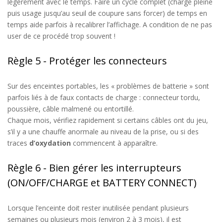
légèrement avec le temps
. Faire un cycle complet (charge pleine
puis usage jusqu’au seuil de coupure
sans forcer
)
de temps en
temps
aide parfois à recalibrer l’affichage
. A
condition de ne pas
user de ce procéd
é
trop souvent !
Règle 5 - Protéger les connecteurs
Sur des enceintes portables, les
«
problèmes de batterie
»
sont
parfois liés à de faux contacts de charge : connecteur tordu,
poussière, câble malmené ou entortillé.
Chaque mois, vérifiez rapidement si certains câbles ont du jeu,
s’il y a une chauffe anormale au niveau de la prise, ou si des
traces
d’
oxydation
commencent à apparaître.
Règle 6 - Bien gérer les interrupteurs
(ON/OFF/CHARGE et BATTERY CONNECT)
Lorsque l’enceinte doit rester inutilisée pendant plusieurs
semaines ou plusieurs mois (environ 2 à 3 mois), il est