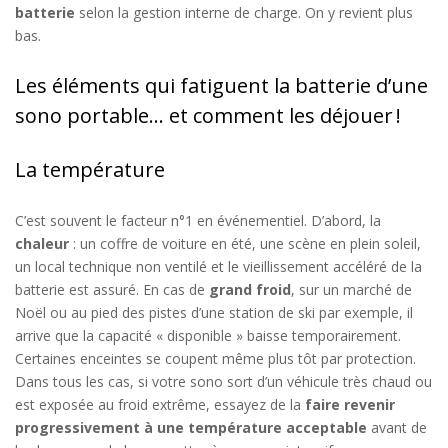
batterie
selon la gestion interne de charge.
On
y revient plus
bas
.
Les éléments qui fatiguent la batterie d’une
sono portable… et comment les déjouer !
La température
C’est souvent le facteur n°1 en événementiel.
D’abord, la
c
haleur
:
un
coffre de voiture en été,
une
scène
en
plein soleil,
un
local technique non ventilé
et le
vieillissement accéléré
de la
batterie est assuré
.
En cas de
grand froid
, sur un marché de
Noël ou au pied des pistes d’une station de ski par exemple, il
arrive que
la capacité
«
disponible
»
baisse temporairement
.
C
ertaines enceintes se coupent
même
plus tôt par protection.
Dans tous les cas,
si votre sono
sort
d’un véhicule très chaud
ou
est exposée au froid extrême
,
essayez de
la
faire
revenir
progressivement
à
une
température
acceptable
avant
de