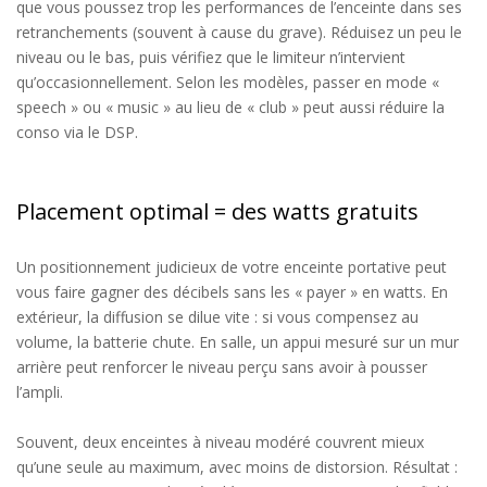
que vous poussez trop
les performances de l’enceinte dans ses
retranchements
(souvent à cause du grave).
Réduisez un peu le
niveau ou le bas, puis vérifiez que le limiteur n’intervient
qu’occasionnellement.
Selon les modèles, passer en mode
«
speech
»
ou
«
music
»
au lieu de
«
club
»
peut aussi réduire la
conso via le DSP.
Placement optimal = des watts gratuits
Un
p
ositionnement judicieux de votre enceinte portative
peut
vous faire gagner des décibels sans
le
s
«
payer
»
en watts.
En
extérieur
, la diffusion se dilue vite : si vous compensez au
volume, la batterie chute.
En salle
, un appui mesuré sur un mur
arrière peut renforcer le niveau perçu sans
avoir à
pousser
l’ampli.
Souvent, deux enceintes à niveau modéré couvrent mieux
qu’une seule au maximum, avec moins de distorsion.
Résultat :