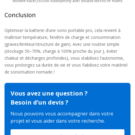
Modèle Racer250 Evo Audiophony avec double Micros HF mains
Conclusion
Optimiser
la batterie d’
une sono portable pro, c
ela revient à
maîtriser
température, fenêtre de charge et consommation
(grave
s
/limiteur/
structure de gain
). Avec une routine simple
(stockage 50–70%, charge à 100% proche du jour J, éviter
chaleur et décharges profondes), vous stabilisez l’autonomie
,
vous prolongez
s
a durée de vie
et vous fiabilisez votre matériel
de sonorisation nomade !
Vous avez une question ?
Besoin d’un devis ?
Nous pouvons vous accompagner dans votre
projet et vous aider dans votre recherche.