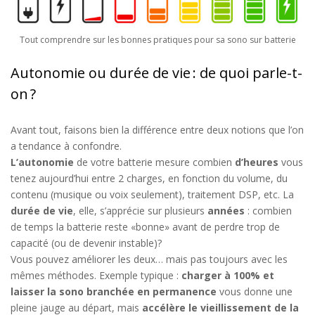
Tout comprendre sur les bonnes pratiques pour sa sono sur batterie
Autonomie ou durée de vie : de quoi parle-t-
on ?
Avant
tout, faisons bien la différence
entre
deux notions
que l’on
a tendance à confondre
.
L’
a
utonomie
de votre batterie
mesure combien
d’
heures
vous
tenez
aujourd’hui
entre 2 charges,
en fonction du
volume,
du
contenu (musique
ou
voix
seulement
), traitement DSP, etc.
La
d
urée de vie
, elle, s’apprécie sur plusieurs
années
: combien
de temps la batterie reste
«
bonne
»
avant de perdre trop de
capacité (ou de devenir instable)
?
Vous pouvez améliorer les deux… mais pas toujours avec les
mêmes
méthodes
. Exemple typique :
charger à 100% et
laisser
la sono
branché
e
en permanence
vous donne une
pleine jauge au départ, mais
accélère le vieillissement
de la