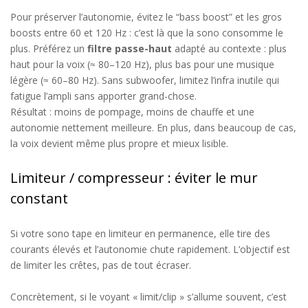
Pour préserver l’autonomie, évitez le “
bass
boost” et les gros
boosts entre 60 et 120 Hz : c’est là que la sono consomme le
plus. Préférez un
filtre passe-haut
adapté au contexte : plus
haut pour la voix (≈ 80–120 Hz), plus bas pour une musique
légère (≈ 60–80 Hz). Sans subwoofer, limitez l’infra inutile qui
fatigue l’ampli sans apporter grand-chose.
Résultat : moins de pompage, moins de chauffe et une
autonomie nettement meilleure
.
En plus,
dans beaucoup de cas,
la voix devient même plus
propre et mieux
lisible.
Limiteur / compresseur : éviter le mur
constant
Si votre sono tape en limiteur en permanence, elle tire des
courants élevés et l’autonomie chute
rapidement
.
L’objectif est
de limiter les crêtes, pas d
e tout
écraser.
Concrètement, si
le voyant «
limit
/clip
»
s’allume souvent, c’est