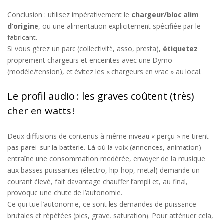
Conclusion : utilisez impérativement le
chargeur/
bloc alim
d’origine
, ou une alimentation explicitement spécifiée par le
fabricant.
Si vous gérez un parc (collectivité, asso, presta),
étiquetez
proprement
chargeurs et enceintes
avec une
Dymo
(modèle/tension), et évitez les
«
chargeurs en vrac
»
au local.
Le profil audio : les graves coûtent (très)
cher en watts !
Deux diffusions de contenus à même niveau
«
perçu
»
ne tirent
pas pareil sur la batterie. Là où la voix (annonces, animation)
entraîne une consommation modérée, envoyer de la musique
aux
basses
puissantes
(électro, hip-hop,
metal
) demande un
courant élevé, fait davantage chauffer l’ampli et,
au final
,
provoque une chute de l’autonomie.
Ce qui tue l’autonomie, ce sont les demandes de puissance
brutales et répétées (pics, grave, saturation). Pour atténuer cela,