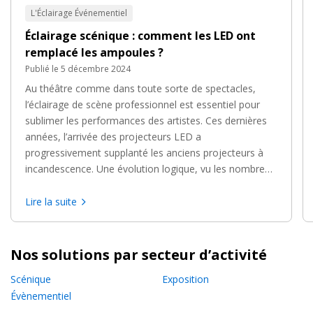
L'Éclairage Événementiel
Éclairage scénique : comment les LED ont
remplacé les ampoules ?
Publié le 5 décembre 2024
Au théâtre comme dans toute sorte de spectacles,
l’éclairage de scène professionnel est essentiel pour
sublimer les performances des artistes. Ces dernières
années, l’arrivée des projecteurs LED a
progressivement supplanté les anciens projecteurs à
incandescence. Une évolution logique, vu les nombreux
avantages des LED : économies d’énergie, polyvalence,
modularité… Coup de projecteur sur une technologie
Lire la suite
d’éclairage scénique qui a su combler les attentes des
professionnels.
Nos solutions par secteur d’activité
Scénique
Exposition
Évènementiel