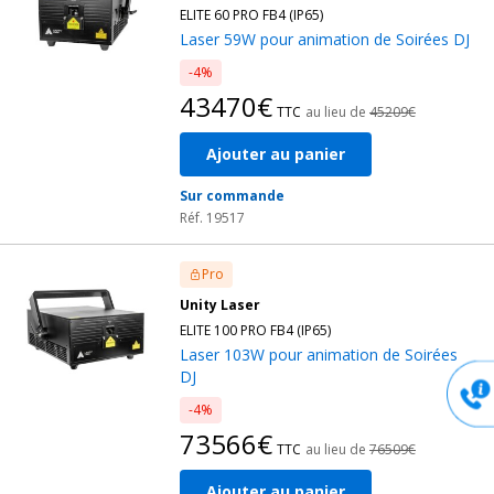
ELITE 60 PRO FB4 (IP65)
Laser 59W pour animation de Soirées DJ
-4%
43470€
TTC
au lieu de
45209€
Ajouter au panier
Sur commande
Réf. 19517
Pro
Unity Laser
ELITE 100 PRO FB4 (IP65)
Laser 103W pour animation de Soirées
DJ
-4%
73566€
TTC
au lieu de
76509€
Ajouter au panier