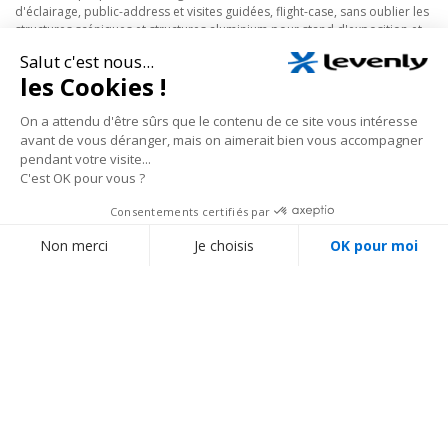
d'éclairage, public-address et visites guidées, flight-case, sans oublier les
structures scéniques et structures aluminium pour stand d'exposition et
grill auto-porté avec leurs projecteurs à leds et architecturaux.
En savoir plus
Nos conseillers spécialisés vous écoutent au
01 69
35 36 36
du lundi au vendredi de 10h à 18h (hors jours fériés), prix d’un appel local
Suivez notre actualité :
BESOIN D'AIDE ?
MON COMPTE
Réussir son stand
Créer mon compte
Blog
Me connecter
Obtenir un devis personnalisé
À PROPOS DE LEVENLY
Modes de livraison
Qui sommes-nous ?
Modes de paiement
Contactez-nous
Aide / FAQ (Questions
fréquentes)
ÉQUIPEMENT
Catalogue par marques