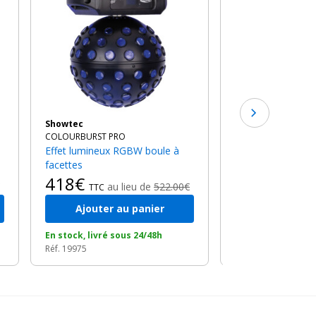
MAD MOON
Effet de lumière LED 100W
multifaisceaux
300€
au l
TTC
Showtec
COLOURBURST PRO
Effet lumineux RGBW boule à
facettes
418€
au lieu de
522.00€
TTC
Ajouter a
Ajouter au panier
En stock, livré so
En stock, livré sous 24/48h
jours
Réf. 19975
Réf. 19311