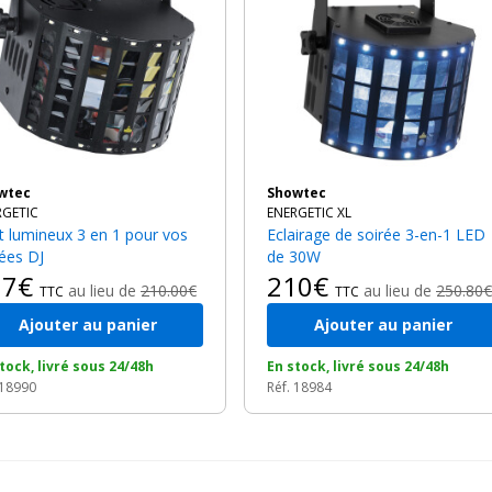
owtec
Showtec
RGETIC
ENERGETIC XL
Eclairage de soirée 3-en-1 LED
rées DJ
de 30W
67€
210€
au lieu de
210.00€
au lieu de
250.80€
TTC
TTC
Ajouter au panier
Ajouter au panier
tock, livré sous 24/48h
En stock, livré sous 24/48h
 18990
Réf. 18984