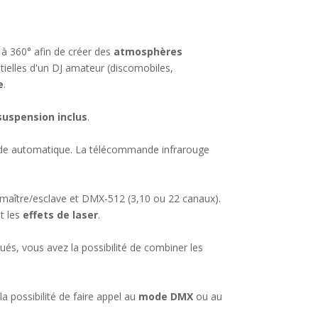
 à 360° afin de créer des
atmosphères
ntielles d'un DJ amateur (discomobiles,
e
.
suspension inclus
.
ode automatique. La télécommande infrarouge
maître/esclave et DMX-512 (3,10 ou 22 canaux).
t les
effets de laser
.
, vous avez la possibilité de combiner les
a possibilité de faire appel au
mode DMX
ou au