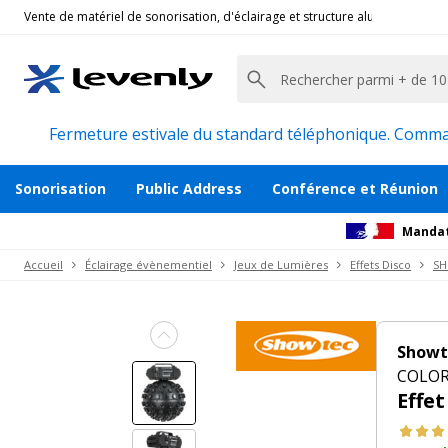
Vente de matériel de sonorisation, d'éclairage et structure alu pour l'évèn
Showtec
|
COLORBURST, Effet LED centre de pis
Effet lumineux boule à facettes soirées D
Description
Avis
Documents
Recommanda
Fermeture estivale du standard téléphonique. Command
Sonorisation
Public Address
Conférence et Réunion
Mandat
Accueil
Éclairage évènementiel
Jeux de Lumières
Effets Disco
S
Showt
COLORB
Effe