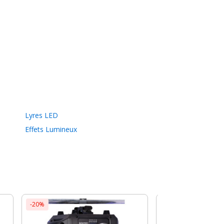
Lyres LED
Effets Lumineux
-20%
-40%
Showtec