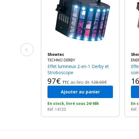
Showtec
Sh
TECHNO DERBY
ENE
Effet lumineux 2-en-1 Derby et
Effet lumineux 3 en 1 pour vos
Stroboscope
soi
97€
1
au lieu de
126.00€
TTC
Ajouter au panier
En stock, livré sous 24/48h
En s
Réf. 14720
Réf.