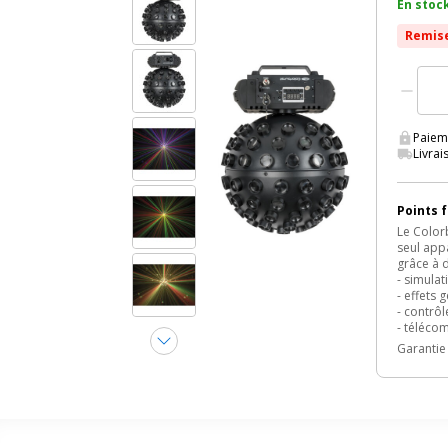
En stock
Remis
Paiem
Livra
Points 
Le Colorb
seul appa
grâce à 
- simulat
- effets 
- contrô
- téléco
Garantie