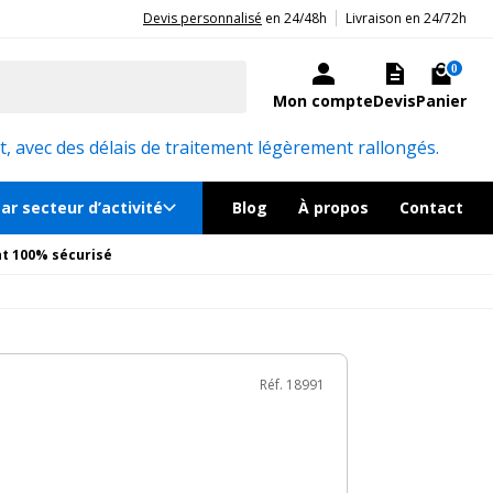
|
20ans d'expérience aux côtés des professionnels et acteurs publics.
Devis personnalisé
en 24/48h
Livraison en 24/72h
€
TTC
au lieu de
406.80€
Ajouter au panier
ock, livré sous 24/48h
0
Mon compte
Devis
Panier
Réf. 18991
, avec des délais de traitement légèrement rallongés.
ar secteur d’activité
Blog
À propos
Contact
t 100% sécurisé
Réf. 18991