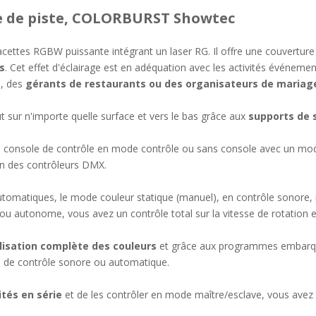
re de piste, COLORBURST Showtec
cettes RGBW puissante intégrant un laser RG. Il offre une couverture
s
. Cet effet d'éclairage est en adéquation avec les activités événeme
s, des
gérants de restaurants ou des organisateurs de mariag
aut sur n'importe quelle surface et vers le bas grâce aux
supports de 
 console de contrôle en mode contrôle ou sans console avec un m
tion des contrôleurs DMX.
tomatiques, le mode couleur statique (manuel), en contrôle sonore, 
autonome, vous avez un contrôle total sur la vitesse de rotation e
ilisation complète des couleurs
et grâce aux programmes embarqués
ode de contrôle sonore ou automatique.
ités en série
et de les contrôler en mode maître/esclave, vous avez l