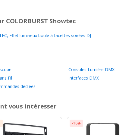
r COLORBURST Showtec
 Effet lumineux boule à facettes soirées DJ
oscope
Consoles Lumière DMX
ns Fil
Interfaces DMX
ommandes dédiées
nt vous intéresser
o
-16%