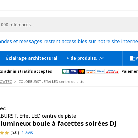
ementiel et la communication, stand exposition, scène, podium et estrade, etc. 
327
te
J
En st
tions
Produits complémentaires
es et messages restent accessibles sur notre site internet
Éclairage architectural
+ de produits...
P
s administratifs acceptés
Paiemen
HOWTEC
COLORBURST , Effet LED centre de piste
ec
URST, Effet LED centre de piste
t lumineux boule à facettes soirées DJ
(5.0)
1 avis