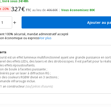
, livré sous 24/48h
327€
e
-20%
TTC
au lieu de
406.80€
|
Vous économisez 80€
Ajouter au p
ent 100% sécurisé, mandat administratif accepté
ison économique ou express
Voir plus
forts
urst est un effet lumineux multifonctionnel ayant une grande puissance en sortie
reil des effets LEDs, des lasers et des stroboscopes. Il est parfait pour la réal
des effets époustouflants.
ion de boule à facettes puissante ;
générés par un laser à diffraction RG ;
le des couleurs RGBW divisé en 3 sections ;
mmande infrarouge inclue.
 1 an constructeur
(sauf pièces d'usures)