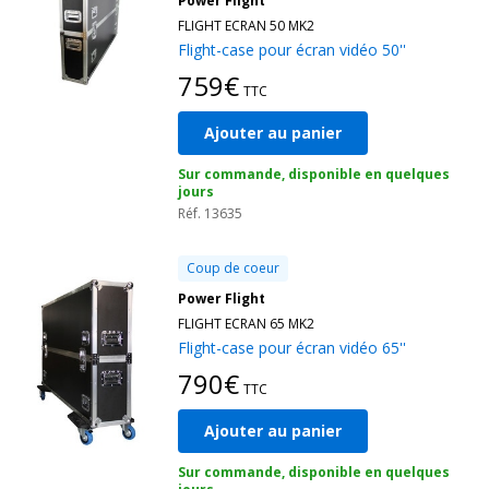
Power Flight
Pour choisir le bon modèle, explorez notre sélection de flight
FLIGHT ECRAN 50 MK2
cases adaptée à tous types d'équipements, incluant des
Flight
Flight-case pour écran vidéo 50''
case écran
,
flight case 19 pouces
,
flight case sur mesure
,
759€
et plus encore. Pour des conseils d'utilisation ou un
TTC
destockage flight case
, consultez notre gamme de produits
et notre guide d'achat. Pour toute demande spécifique,
Ajouter au panier
contactez l'équipe Levenly pour un accompagnement
Sur commande, disponible en quelques
personnalisé.
jours
Réf. 13635
Coup de coeur
Power Flight
FLIGHT ECRAN 65 MK2
Flight-case pour écran vidéo 65''
790€
TTC
Ajouter au panier
Sur commande, disponible en quelques