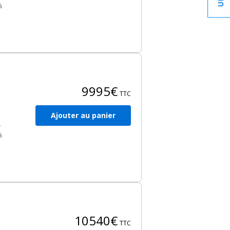
à
ns
9995€
TTC
Ajouter au panier
4
à
ter
10540€
TTC