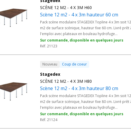
Stagedex
SCÈNE 12 M2 - 4 X 3M H60
Scène 12 m2 - 4 x 3m hauteur 60 cm
Pack scène modulaire STAGEDEX Topline 4 x 3m soit 1
m2 de surface scénique, hauteur fixe 60 cm. Livré prêt 
l'emploi avec plateaux en bouleau hydrofuge
antidérapant 750 Kg/m2 et pieds adaptés. Solution
Sur commande, disponible en quelques jours
professionnelle conforme aux normes ERP pour salles
Réf. 21123
des fêtes, spectacles scolaires, animations associatives
conférences en salle. Plateforme stable et rapide à
monter pour les prestataires événementiels et les régi
Nouveau
Coup de coeur
techniques de collectivités.
Stagedex
SCÈNE 12 M2 - 4 X 3M H80
Scène 12 m2 - 4 x 3m hauteur 80 cm
Pack scène modulaire STAGEDEX Topline 4 x 3m soit 1
m2 de surface scénique, hauteur fixe 80 cm. Livré prêt 
l'emploi avec plateaux en bouleau hydrofuge
antidérapant 750 Kg/m2 et pieds adaptés. Solution
Sur commande, disponible en quelques jours
professionnelle conforme aux normes ERP pour
Réf. 21124
animations locales, fêtes municipales, spectacles
itinérants et représentations en plein air abrité.