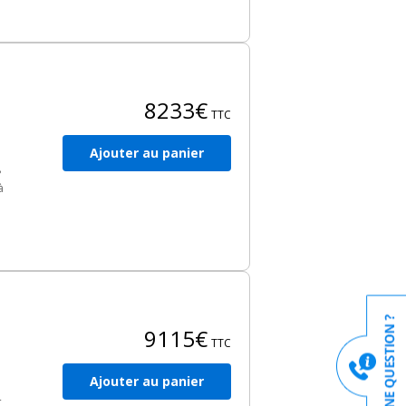
 et
t
8233€
TTC
Ajouter au panier
8
à
rts
me
9115€
TTC
Ajouter au panier
4