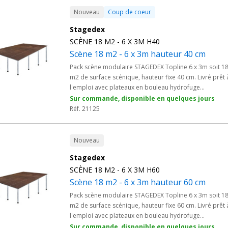
Plateforme stable et rapide à monter pour les
Nouveau
Coup de coeur
prestataires événementiels et les régies techniques de
Stagedex
collectivités.
SCÈNE 18 M2 - 6 X 3M H40
Scène 18 m2 - 6 x 3m hauteur 40 cm
Pack scène modulaire STAGEDEX Topline 6 x 3m soit 1
m2 de surface scénique, hauteur fixe 40 cm. Livré prêt 
l'emploi avec plateaux en bouleau hydrofuge
antidérapant 750 Kg/m2 et pieds adaptés. Solution
Sur commande, disponible en quelques jours
professionnelle conforme aux normes ERP pour
Réf. 21125
conférences, formations, salles communales et
animations scolaires. Plateforme stable et rapide à
monter pour les prestataires événementiels et les régi
Nouveau
techniques de collectivités.
Stagedex
SCÈNE 18 M2 - 6 X 3M H60
Scène 18 m2 - 6 x 3m hauteur 60 cm
Pack scène modulaire STAGEDEX Topline 6 x 3m soit 1
m2 de surface scénique, hauteur fixe 60 cm. Livré prêt 
l'emploi avec plateaux en bouleau hydrofuge
antidérapant 750 Kg/m2 et pieds adaptés. Solution
Sur commande, disponible en quelques jours