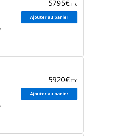
5795€
TTC
Ajouter au panier
2
à
 et
es
5920€
TTC
Ajouter au panier
2
à