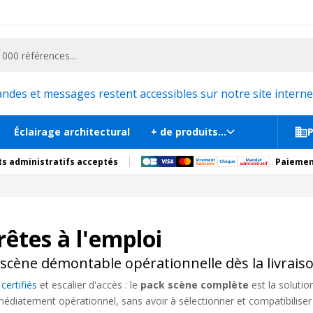
ementiel et la communication, stand exposition, scène, podium et estrade, etc. 
es et messages restent accessibles sur notre site internet
Éclairage architectural
+ de produits...
P
s administratifs acceptés
Paiemen
rêtes à l'emploi
 scène démontable opérationnelle dès la livrais
certifiés
et escalier d'accès : le
pack scène complète
est la solutio
médiatement opérationnel, sans avoir à sélectionner et compatibilis