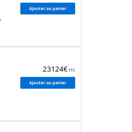
Ajouter au panier
4
à
es
s
23124€
TTC
Ajouter au panier
4
es
s.
2,