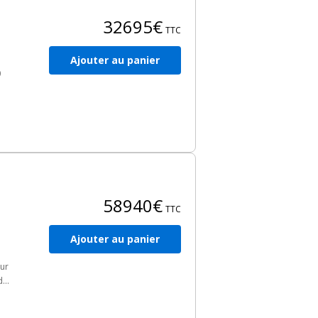
32695€
TTC
Ajouter au panier
0
es
s.
2,
58940€
TTC
Ajouter au panier
our
de