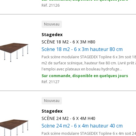
professionnelle conforme aux normes ERP pour
Réf. 21126
spectacles scolaires, animations associatives, fêtes
communales et conférences en salle. Plateforme stable
rapide à monter pour les prestataires événementiels e
Nouveau
les régies techniques de collectivités.
Stagedex
SCÈNE 18 M2 - 6 X 3M H80
Scène 18 m2 - 6 x 3m hauteur 80 cm
Pack scène modulaire STAGEDEX Topline 6 x 3m soit 1
m2 de surface scénique, hauteur fixe 80 cm. Livré prêt 
l'emploi avec plateaux en bouleau hydrofuge
antidérapant 750 Kg/m2 et pieds adaptés. Solution
Sur commande, disponible en quelques jours
professionnelle conforme aux normes ERP pour conce
Réf. 21127
associatifs, festivals locaux, fêtes de la musique
communales et spectacles en plein air abrité. Platefor
stable et rapide à monter pour les prestataires
Nouveau
événementiels et les régies techniques de collectivités.
Stagedex
SCÈNE 24 M2 - 6 X 4M H40
Scène 24 m2 - 6 x 4m hauteur 40 cm
Pack scène modulaire STAGEDEX Topline 6 x 4m soit 2