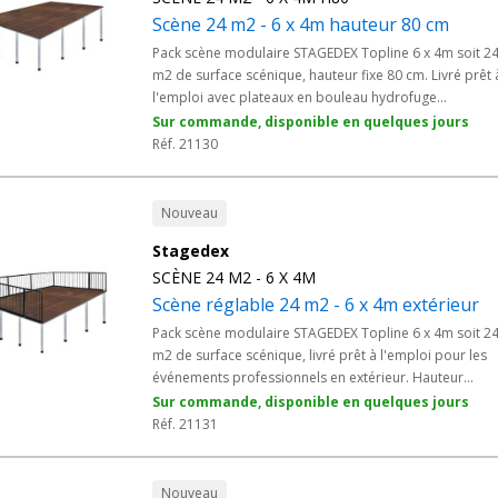
Scène 24 m2 - 6 x 4m hauteur 80 cm
Pack scène modulaire STAGEDEX Topline 6 x 4m soit 2
m2 de surface scénique, hauteur fixe 80 cm. Livré prêt 
l'emploi avec plateaux en bouleau hydrofuge
antidérapant 750 Kg/m2 et pieds adaptés. Solution
Sur commande, disponible en quelques jours
professionnelle conforme aux normes ERP pour
Réf. 21130
spectacles municipaux, concerts associatifs, conférenc
en salle, fêtes de la musique communales et animation
événementielles. Plateforme stable et rapide à monter
Nouveau
pour les prestataires événementiels et les régies
Stagedex
techniques de collectivités.
SCÈNE 24 M2 - 6 X 4M
Scène réglable 24 m2 - 6 x 4m extérieur
Pack scène modulaire STAGEDEX Topline 6 x 4m soit 2
m2 de surface scénique, livré prêt à l'emploi pour les
événements professionnels en extérieur. Hauteur
réglable de 100 à 140 cm grâce aux pieds télescopiqu
Sur commande, disponible en quelques jours
à réglage millimétrique, adaptée aux terrains irrégulier
Réf. 21131
Plateaux en bouleau hydrofuge antidérapant 750 Kg/m
barrière de sécurité 100 kg conforme aux décrets en
vigueur. Conçue pour fêtes municipales, concerts
Nouveau