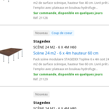
m2 de surface scénique, hauteur fixe 40 cm. Livré prêt 
l'emploi avec plateaux en bouleau hydrofuge
antidérapant 750 Kg/m2 et pieds adaptés. Solution
Sur commande, disponible en quelques jours
professionnelle conforme aux normes ERP pour
Réf. 21128
conférences, formations, salles communales, animatio
scolaires et représentations en intérieur. Plateforme
stable et rapide à monter pour les prestataires
Nouveau
Coup de coeur
événementiels et les régies techniques de collectivités.
Stagedex
SCÈNE 24 M2 - 6 X 4M H60
Scène 24 m2 - 6 x 4m hauteur 60 cm
Pack scène modulaire STAGEDEX Topline 6 x 4m soit 2
m2 de surface scénique, hauteur fixe 60 cm. Livré prêt 
l'emploi avec plateaux en bouleau hydrofuge
antidérapant 750 Kg/m2 et pieds adaptés. Solution
Sur commande, disponible en quelques jours
professionnelle conforme aux normes ERP pour
Réf. 21129
conférences, spectacles d'écoles, animations
associatives, fêtes communales et représentations en
salles polyvalentes. Plateforme stable et rapide à mon
Nouveau
pour les prestataires événementiels et les régies
Stagedex
techniques de collectivités.
SCÈNE 24 M2 - 6 X 4M H80