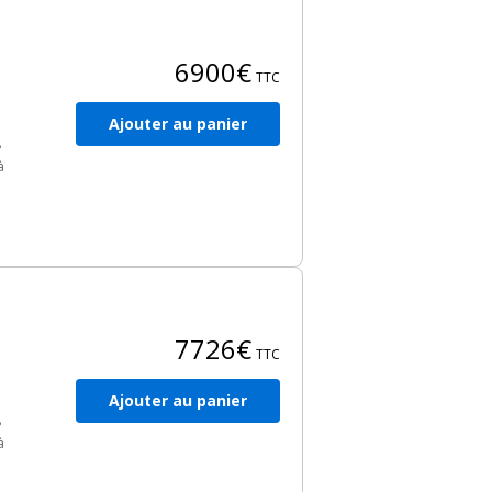
6900€
TTC
Ajouter au panier
8
à
es
7726€
TTC
Ajouter au panier
8
à