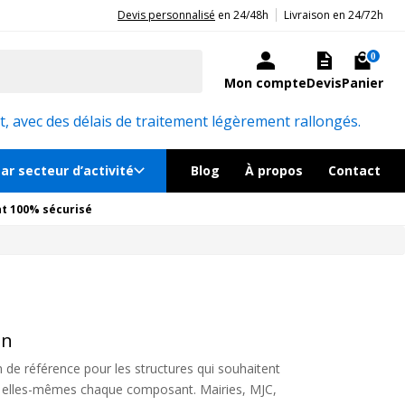
|
20ans d'expérience aux côtés des professionnels et acteurs publics.
Devis personnalisé
en 24/48h
Livraison en 24/72h
0
Mon compte
Devis
Panier
, avec des délais de traitement légèrement rallongés.
ar secteur d’activité
Blog
À propos
Contact
t 100% sécurisé
on
n de référence pour les structures qui souhaitent
er elles-mêmes chaque composant. Mairies, MJC,