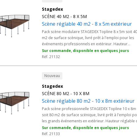
associatifs et animations événementielles.
Stagedex
SCÈNE 40 M2 - 8 X 5M
Scène réglable 40 m2 - 8 x 5m extérieur
Pack scène modulaire STAGEDEX Topline 8 x 5m soit 4
m2 de surface scénique, livré prêt à l'emploi pour les
événements professionnels en extérieur. Hauteur
réglable de 100 à 140 cm grâce aux pieds télescopiqu
Sur commande, disponible en quelques jours
à réglage millimétrique, adaptée aux terrains irrégulier
Réf. 21132
Plateaux en bouleau hydrofuge antidérapant 750 Kg/m
barrière de sécurité 100 kg conforme aux décrets en
vigueur. Conçue pour concerts en plein air, fêtes
Nouveau
municipales et festivals locaux.
Stagedex
SCÈNE 80 M2 - 10 X 8M
Scène réglable 80 m2 - 10 x 8m extérieur
Pack scène professionnelle STAGEDEX Topline 10 x 8m
soit 80 m2 de surface scénique, livré prêt à l'emploi p
les grands événements en extérieur. Hauteur réglable 
100 à 140 cm grâce aux pieds télescopiques à réglage
Sur commande, disponible en quelques jours
millimétrique, parfait pour s'adapter aux terrains
Réf. 21133