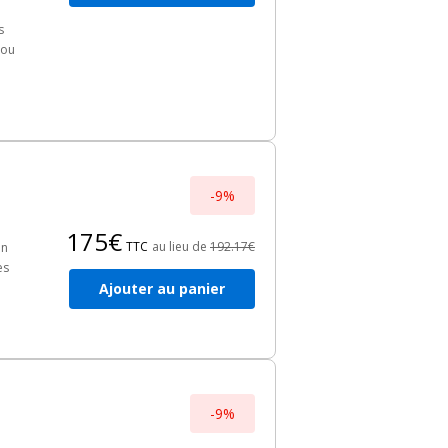
s
 ou
-9%
175€
TTC
au lieu de
192.17€
on
es
Ajouter au panier
-9%