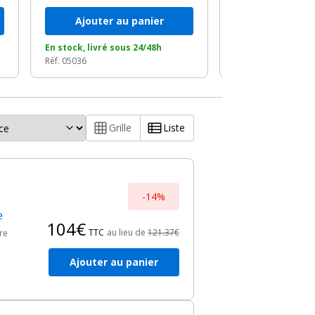
Ajouter au panier
Ajouter a
En stock, livré sous 24/48h
En stock, livré so
Réf. 05036
Réf. 19339
Grille
Liste
-14%
e
104€
TTC
au lieu de
121.37€
re
Ajouter au panier