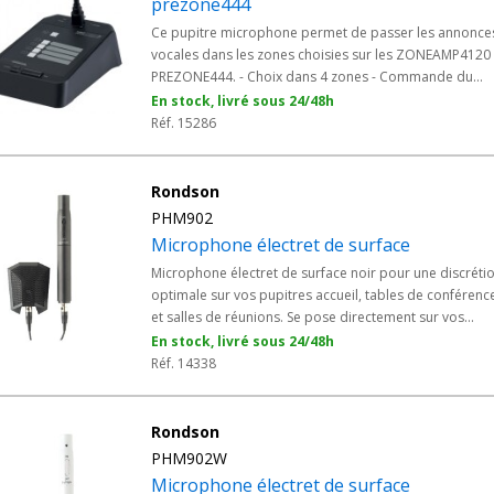
prezone444
Ce pupitre microphone permet de passer les annonce
vocales dans les zones choisies sur les ZONEAMP4120
PREZONE444. - Choix dans 4 zones - Commande du
Carillon
En stock, livré sous 24/48h
Réf. 15286
Rondson
PHM902
Microphone électret de surface
Microphone électret de surface noir pour une discréti
optimale sur vos pupitres accueil, tables de conférenc
et salles de réunions. Se pose directement sur vos
surfaces de travail sans installation complexe. - Finition
En stock, livré sous 24/48h
noire.
Réf. 14338
Rondson
PHM902W
Microphone électret de surface