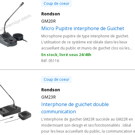
Coup de coeur
Rondson
GM20R
Micro Pupitre interphone de Guichet
Microphone pupitre de type interphone de guichet.
L'utilisation de ce système est idéale dans les lieux
accueillant du public et munis de guichet clos où les
interlocuteurs doivent se parler au travers d'une paroi
En stock, livré sous 24/48h
sécurité comme les banques, administrations, cinémas
Réf. 05116
théâtres, PMU etc.
Coup de coeur
Rondson
GM23R
Interphone de guichet double
communication
L'interphone de guichet GM23R succède au GM22R en
modernisant son design et ses fonctionnalités . Idéal
pour les lieux accueillant du public, la communication e