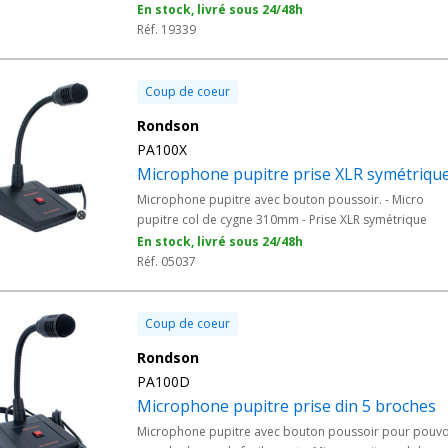
aisée et simultanée y compris pour les guichets fermés
En stock, livré sous 24/48h
(banques, bâtiments publics et musées, etc.). Son
Réf. 19339
installation est également très rapide et facile avec un
module micro (côté public) sur plexiglass et verre.
Coup de coeur
Rondson
PA100X
Microphone pupitre prise XLR symétriqu
Microphone pupitre avec bouton poussoir. - Micro
pupitre col de cygne 310mm - Prise XLR symétrique
En stock, livré sous 24/48h
Réf. 05037
Coup de coeur
Rondson
PA100D
Microphone pupitre prise din 5 broches
Microphone pupitre avec bouton poussoir pour pouvo