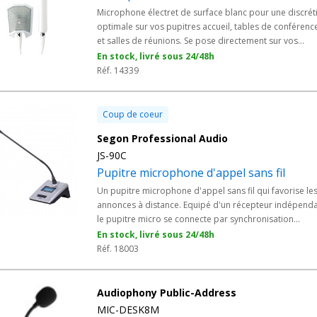
Microphone électret de surface blanc pour une discrét
optimale sur vos pupitres accueil, tables de conférenc
et salles de réunions. Se pose directement sur vos
surfaces de travail sans installation complexe. - Finition
En stock, livré sous 24/48h
blanche
Réf. 14339
Coup de coeur
Segon Professional Audio
JS-90C
Pupitre microphone d'appel sans fil
Un pupitre microphone d'appel sans fil qui favorise le
annonces à distance. Equipé d'un récepteur indépenda
le pupitre micro se connecte par synchronisation
infrarouge et permet de déplacer le boitier récepteur
En stock, livré sous 24/48h
jusqu'à 50 mètres.
Réf. 18003
Audiophony Public-Address
MIC-DESK8M