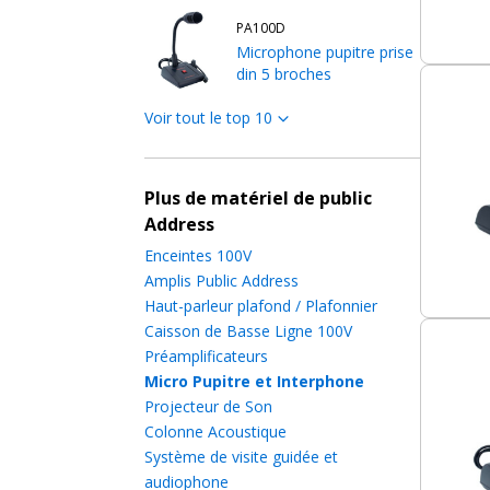
PA100D
Microphone pupitre prise
din 5 broches
Voir tout le top 10
PA100J
Microphone pupitre prise
jack symétrique
Plus de matériel de public
Address
GM23R
Interphone de guichet
Enceintes 100V
double communication
Amplis Public Address
Haut-parleur plafond / Plafonnier
Caisson de Basse Ligne 100V
RC 600
Préamplificateurs
Pupitre micro 6 zones
Micro Pupitre et Interphone
télécommande UTP
Projecteur de Son
Colonne Acoustique
Système de visite guidée et
RC 100
audiophone