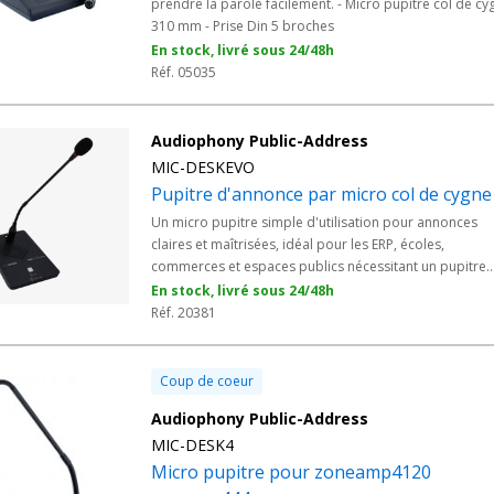
prendre la parole facilement. - Micro pupitre col de cy
310 mm - Prise Din 5 broches
En stock, livré sous 24/48h
Réf. 05035
Audiophony Public-Address
MIC-DESKEVO
Pupitre d'annonce par micro col de cygne
Un micro pupitre simple d'utilisation pour annonces
claires et maîtrisées, idéal pour les ERP, écoles,
commerces et espaces publics nécessitant un pupitre
micro fiable et intuitif. - Micro électret unidirectionnel
En stock, livré sous 24/48h
pour annonces précises. - Fonction Push-to-Talk : appu
Réf. 20381
court pour parler, appui long pour carillon. - Carillon
intégré avec réglage de volume indépendant. - Double
sortie : XLR symétrique et Jack 6,35mm asymétrique. -
Coup de coeur
Compatibilité amplis ligne 100V ou table de mixage.
Audiophony Public-Address
MIC-DESK4
Micro pupitre pour zoneamp4120