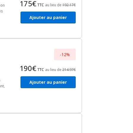
175€
TTC
au lieu de
192.17€
ion
es
Ajouter au panier
-12%
190€
TTC
au lieu de
214.97€
s
Ajouter au panier
nt,