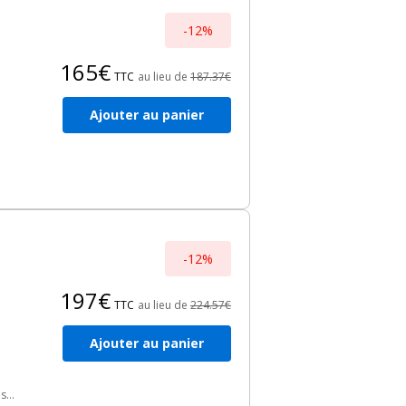
-12%
165€
TTC
au lieu de
187.37€
Ajouter au panier
 de
,
-12%
197€
TTC
au lieu de
224.57€
Ajouter au panier
st