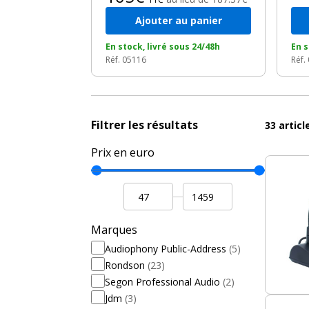
Ajouter au panier
En stock, livré sous 24/48h
En s
Réf. 05116
Réf.
Filtrer les résultats
33
artic
Prix en euro
Marques
Audiophony Public-Address
(5)
Rondson
(23)
Segon Professional Audio
(2)
Jdm
(3)