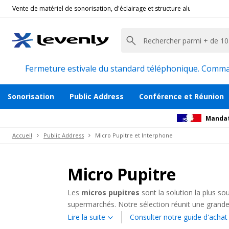
Vente de matériel de sonorisation, d'éclairage et structure alu pour l'évèn
Fermeture estivale du standard téléphonique. Command
Sonorisation
Public Address
Conférence et Réunion
Mandat
Accueil
Public Address
Micro Pupitre et Interphone
Micro Pupitre
Les
micros pupitres
sont la solution la plus so
supermarchés. Notre sélection réunit une grande
types de lieux recevant du public.
Lire la suite
Consulter notre guide d'achat