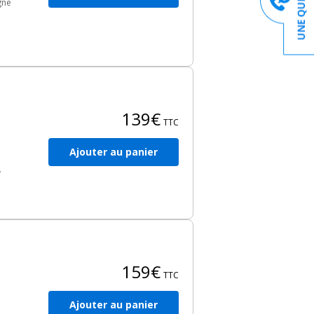
gne
139€
TTC
Ajouter au panier
i
159€
TTC
Ajouter au panier