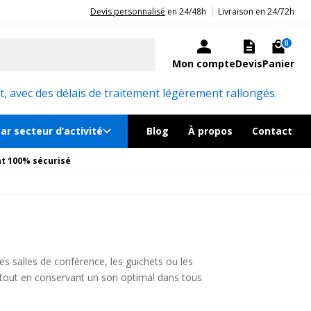
|
20ans d'expérience aux côtés des professionnels et acteurs publics.
Devis personnalisé
en 24/48h
Livraison en 24/72h
0
Mon compte
Devis
Panier
, avec des délais de traitement légèrement rallongés.
ar secteur d’activité
Blog
À propos
Contact
t 100% sécurisé
es salles de conférence, les guichets ou les
 tout en conservant un son optimal dans tous