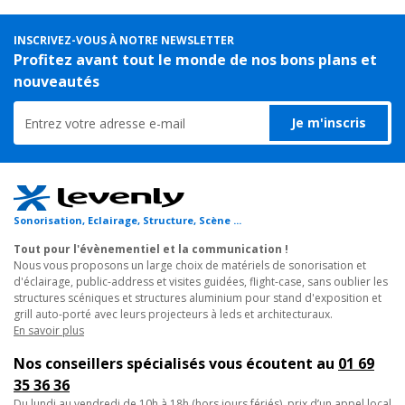
INSCRIVEZ-VOUS À NOTRE NEWSLETTER
Profitez avant tout le monde de nos bons plans et
nouveautés
Je m'inscris
Sonorisation, Eclairage, Structure, Scène ...
Tout pour l'évènementiel et la communication !
Nous vous proposons un large choix de matériels de sonorisation et
d'éclairage, public-address et visites guidées, flight-case, sans oublier les
structures scéniques et structures aluminium pour stand d'exposition et
grill auto-porté avec leurs projecteurs à leds et architecturaux.
En savoir plus
Nos conseillers spécialisés vous écoutent au
01 69
35 36 36
du lundi au vendredi de 10h à 18h (hors jours fériés), prix d’un appel local