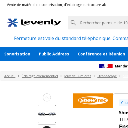
Vente de matériel de sonorisation, d'éclairage et structure alu pour l'évèn
Showtec
|
TITAN STROBE FLEX FX, Set 8 strobos
Ensemble de 8 stroboscopes LED 100w
Description
Avis
Documents
Recommanda
Fermeture estivale du standard téléphonique. Command
Sonorisation
Public Address
Conférence et Réunion
Mandat
Accueil
Éclairage évènementiel
Jeux de Lumières
Stroboscope
SH
Cou
Sho
TITA
En