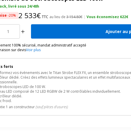
ock, livré sous 24/48h
2 533€
ise
-20%
TTC
au lieu de
3 154.80€
|
Vous économisez 622€
Ajouter au 
iement 100% sécurisé, mandat administratif accepté
vraison sur devis
Voir plus
s forts
formez vos événements avec le Titan Strobe FLEX FX, un ensemble stroboscope 
ôleur dédié. Créez des effets lumineux spectaculaires et un effet multifaiscea
ssionnelle.
 Stroboscopes LED de 100 W.
eau LED composé de 12 LED RGBW de 2 W contrôlables individuellement.
trôleur dédié.
c froid.
tie 1 an constructeur
(sauf pièces d'usures)