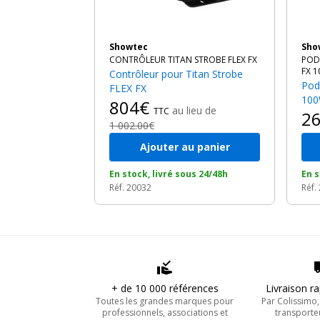
Showtec
Sh
CONTRÔLEUR TITAN STROBE FLEX FX
POD 
FX 
Contrôleur pour Titan Strobe
Pod individuel Titan Strobe LED
FLEX FX
10
804€
au lieu de
TTC
2
1 002.00€
Ajouter au panier
En stock, livré sous 24/48h
En s
Réf. 20032
Réf.
+ de 10 000 références
Livraison r
Toutes les grandes marques pour
Par Colissimo
professionnels, associations et
transporte