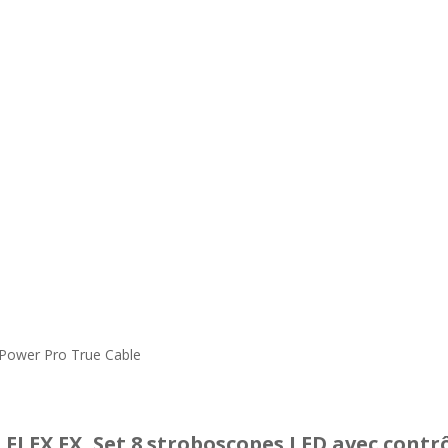
e
, Power Pro True Cable
FLEX FX, Set 8 stroboscopes LED avec contr