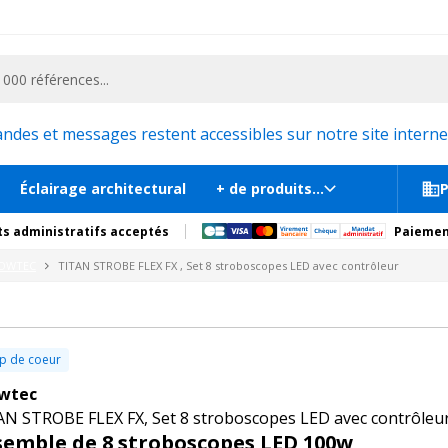
ementiel et la communication, stand exposition, scène, podium et estrade, etc. 
2 533€
copes LED avec contrôleur
En st
tions
Produits complémentaires
es et messages restent accessibles sur notre site internet
Éclairage architectural
+ de produits...
P
s administratifs acceptés
Paiemen
OWTEC
TITAN STROBE FLEX FX , Set 8 stroboscopes LED avec contrôleur
p de coeur
wtec
N STROBE FLEX FX, Set 8 stroboscopes LED avec contrôleu
semble de 8 stroboscopes LED 100w