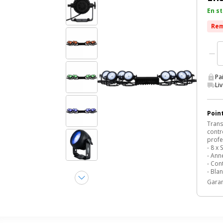
En st
Rem
Pa
Li
Point
Trans
contr
profe
- 8 x
- Ann
- Con
- Blan
Garan