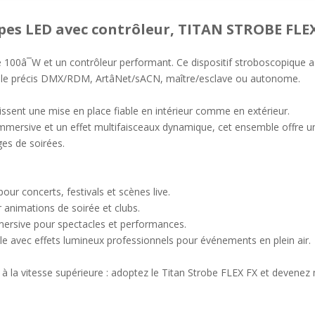
pes LED avec contrôleur, TITAN STROBE FLE
100â¯W et un contrôleur performant. Ce dispositif stroboscopique as
rôle précis DMX/RDM, ArtâNet/sACN, maître/esclave ou autonome.
issent une mise en place fiable en intérieur comme en extérieur.
mersive et un effet multifaisceaux dynamique, cet ensemble offre une 
ges de soirées.
our concerts, festivals et scènes live.
 animations de soirée et clubs.
ersive pour spectacles et performances.
le avec effets lumineux professionnels pour événements en plein air.
à la vitesse supérieure : adoptez le Titan Strobe FLEX FX et devenez 