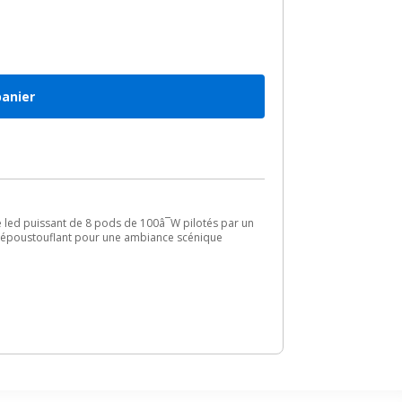
panier
led puissant de 8 pods de 100â¯W pilotés par un
ux époustouflant pour une ambiance scénique