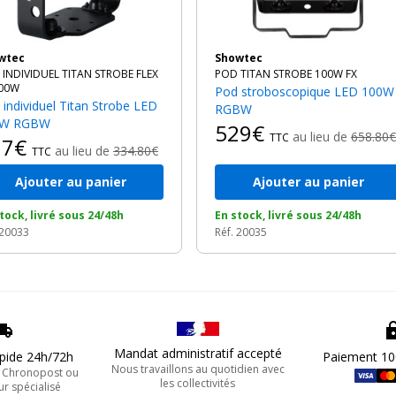
owtec
Showtec
INDIVIDUEL TITAN STROBE FLEX
POD TITAN STROBE 100W FX
100W
Pod stroboscopique LED 100W
RGBW
0W RGBW
529€
au lieu de
658.80€
TTC
67€
au lieu de
334.80€
TTC
Ajouter au panier
Ajouter au panier
tock, livré sous 24/48h
En stock, livré sous 24/48h
 20033
Réf. 20035
Mandat administratif accepté
apide 24h/72h
Paiement 10
Nous travaillons au quotidien avec
, Chronopost ou
les collectivités
ur spécialisé