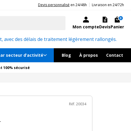
|
20ans d'expérience aux côtés des professionnels et acteurs publics.
Devis personnalisé
en 24/48h
Livraison en 24/72h
TTC
au lieu de
3 154.80€
Ajouter au panier
ock, livré sous 24/48h
0
Mon compte
Devis
Panier
Réf. 20034
, avec des délais de traitement légèrement rallongés.
ar secteur d’activité
Blog
À propos
Contact
t 100% sécurisé
Réf. 20034
r