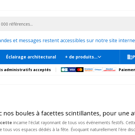
ementiel et la communication, stand exposition, scène, podium et estrade, etc. 
es et messages restent accessibles sur notre site internet
Éclairage architectural
+ de produits...
P
s administratifs acceptés
Paiemen
ec nos boules à facettes scintillantes, pour une
acette
incarne l'éclat rayonnant de tous vos événements festifs. Cette
 tous vos espaces dédiés à la fête. Évoquant naturellement l'ère disc