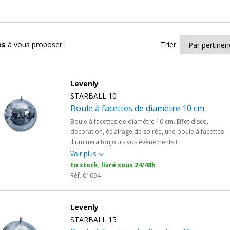
une touche magique à l'entrée des mariés. Son charme intemporel la 
ique particulièrement captivante.
incelantes en
éclairage événementiel
, spécialement conçues pour f
les
à vous proposer :
Trier :
 un événement d'entreprise ou tout autre rassemblement festif, nos b
Levenly
ents professionnels
(fêtes d'entreprise, commémorations, fêtes de
STARBALL 10
u les prestataires d'événementiel.
Boule à facettes de diamètre 10 cm
s scintillantes et créez une atmosphère inoubliable qui ravira vos invit
Boule à facettes de diamètre 10 cm. Effet disco,
décoration, éclairage de soirée, une boule à facettes
illuminera toujours vos évènements !
Voir plus
 votre événement un spectacle lumineux dont tout le monde se souv
En stock, livré sous 24/48h
Réf. 01094
Levenly
STARBALL 15