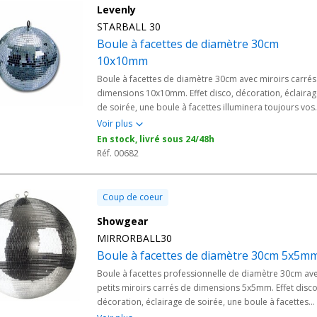
Levenly
STARBALL 30
Boule à facettes de diamètre 30cm
10x10mm
Boule à facettes de diamètre 30cm avec miroirs carrés
dimensions 10x10mm. Effet disco, décoration, éclaira
de soirée, une boule à facettes illuminera toujours vos
évènements !
Voir plus
En stock, livré sous 24/48h
Réf. 00682
Coup de coeur
Showgear
MIRRORBALL30
Boule à facettes de diamètre 30cm 5x5m
Boule à facettes professionnelle de diamètre 30cm av
petits miroirs carrés de dimensions 5x5mm. Effet disco
décoration, éclairage de soirée, une boule à facettes
illuminera toujours vos évènements !