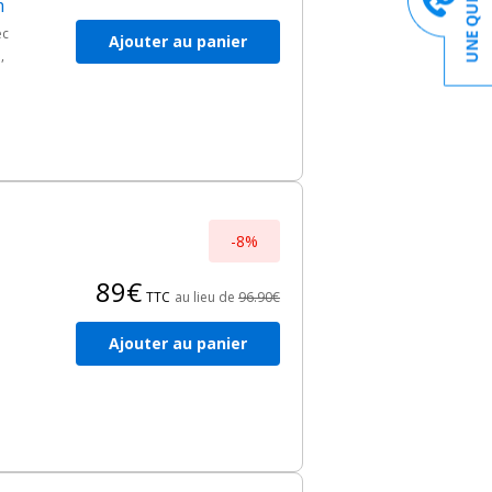
m
ec
Ajouter au panier
,
-8%
89€
TTC
au lieu de
96.90€
Ajouter au panier