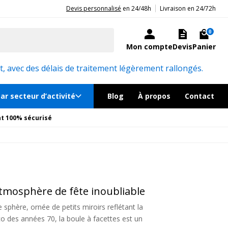
|
20ans d'expérience aux côtés des professionnels et acteurs publics.
Devis personnalisé
en 24/48h
Livraison en 24/72h
0
Mon compte
Devis
Panier
, avec des délais de traitement légèrement rallongés.
ar secteur d’activité
Blog
À propos
Contact
t 100% sécurisé
 atmosphère de fête inoubliable
 sphère, ornée de petits miroirs reflétant la
o des années 70, la boule à facettes est un