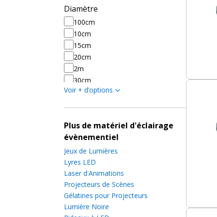
Diamètre
100cm
10cm
15cm
20cm
2m
30cm
Voir + d’options
40cm
50cm
75cm
Plus de matériel d'éclairage
évènementiel
Jeux de Lumières
Lyres LED
Laser d'Animations
Projecteurs de Scènes
Gélatines pour Projecteurs
Lumière Noire