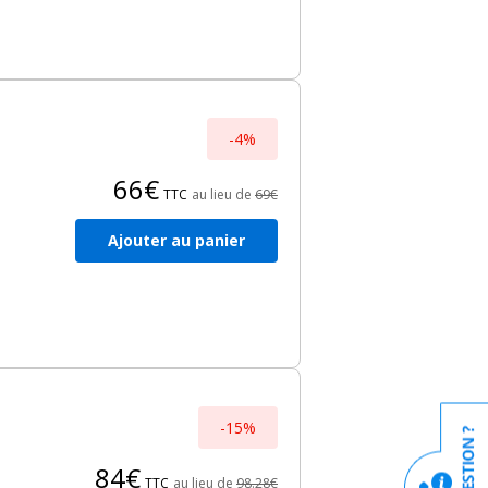
-4%
66€
TTC
au lieu de
69€
Ajouter au panier
-15%
84€
TTC
au lieu de
98.28€