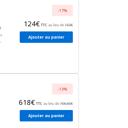
-17%
124€
TTC
au lieu de
150€
m
ec
Ajouter au panier
,
-13%
618€
TTC
au lieu de
706.80€
Ajouter au panier