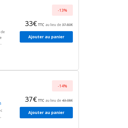
-13%
33€
TTC
au lieu de
37.80€
 de
Ajouter au panier
ge
-14%
37€
TTC
au lieu de
43.08€
m
ec
Ajouter au panier
,