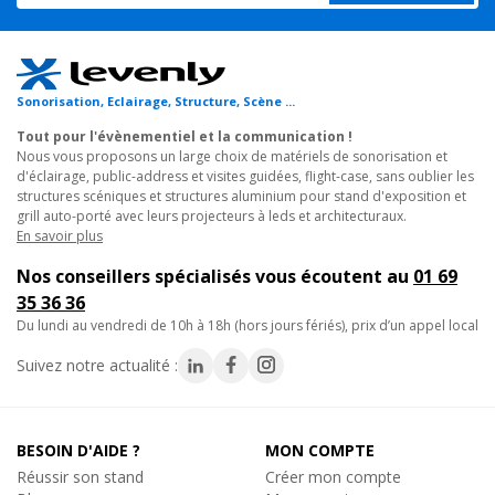
- Poids : 24.4 kg
- Cette machine couvre une surface de 300m carré.
Sonorisation, Eclairage, Structure, Scène ...
- Attention il est indispensable pour faire jouer la garantie
d'utiliser avec cette machine un produit homologué CEE, non
Tout pour l'évènementiel et la communication !
Nous vous proposons un large choix de matériels de sonorisation et
toxique, non inflammable de très haute qualité.
d'éclairage, public-address et visites guidées, flight-case, sans oublier les
structures scéniques et structures aluminium pour stand d'exposition et
grill auto-porté avec leurs projecteurs à leds et architecturaux.
En savoir plus
Nos conseillers spécialisés vous écoutent au
01 69
35 36 36
du lundi au vendredi de 10h à 18h (hors jours fériés), prix d’un appel local
Suivez notre actualité :
BESOIN D'AIDE ?
MON COMPTE
Réussir son stand
Créer mon compte