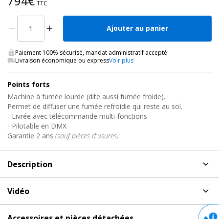
794€
TTC
Ajouter au panier
Paiement 100% sécurisé, mandat administratif accepté
Livraison économique ou express
Voir plus
Points forts
Machine à fumée lourde (dite aussi fumée froide).
Permet de diffuser une fumée refroidie qui reste au sol.
- Livrée avec télécommande multi-fonctions
- Pilotable en DMX
Garantie 2 ans
(sauf pièces d'usures)
Description
Description
de Machine fumée froide, ICE Antari
Vidéo
Machine à fumée lourde ou aussi appelé fumée froide ! Une
Vidéo de présentation et démonstration du produit
unité professionnelle pour le "brouillard bas" : l'Antari Ice. Celle-ci
Accessoires et pièces détachées