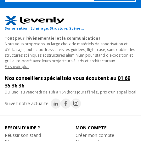
l'Entour Chill.
Pour un rendement optimal, ADJ recommande d'utiliser le
liquide à fumée "Kool Fog" (Liquide de fumée spécialement
Sonorisation, Eclairage, Structure, Scène ...
conçu pour ce genre d'application) avec l'Entour Chill car il aide à
créer de la fumée basse très dense.
Tout pour l'évènementiel et la communication !
Nous vous proposons un large choix de matériels de sonorisation et
d'éclairage, public-address et visites guidées, flight-case, sans oublier les
Caractéristiques techniques :
structures scéniques et structures aluminium pour stand d'exposition et
Fonctions
grill auto-porté avec leurs projecteurs à leds et architecturaux.
• Corps de chauffe de 800W
En savoir plus
• Nouveau système de chauffe permettant une sortie de fumée
Nos conseillers spécialisés vous écoutent au
01 69
continuelle sans temps de chauffe supplémentaire
35 36 36
• Utilise du liquide à fumée standard et des cubes de glace
du lundi au vendredi de 10h à 18h (hors jours fériés), prix d’un appel local
(même dans des sachets)
• Sortie de fumée permanente (jusqu'à 1 heure)
Suivez notre actualité :
• Pas besoin de refroidisseur de fumée, de grosses machines
d'air conditionné ou de glace carbonique
BESOIN D'AIDE ?
MON COMPTE
Contrôle
Réussir son stand
Créer mon compte
• 4 modes opérationnels : Mode Timer, Mode d'envoi manuel,