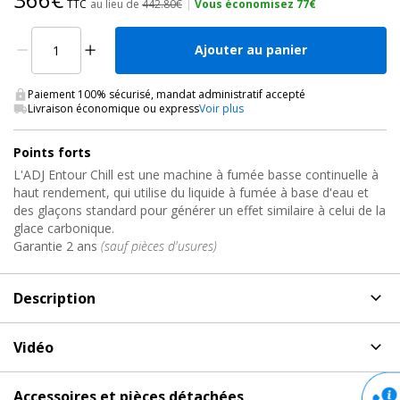
TTC
au lieu de
442.80€
|
Vous économisez 77€
Ajouter au panier
Paiement 100% sécurisé, mandat administratif accepté
Livraison économique ou express
Voir plus
Points forts
L'ADJ Entour Chill est une machine à fumée basse continuelle à
haut rendement, qui utilise du liquide à fumée à base d'eau et
des glaçons standard pour générer un effet similaire à celui de la
glace carbonique.
Garantie 2 ans
(sauf pièces d'usures)
Description
Description
de Machine à effets, ENTOUR CHILL ADJ
Vidéo
Ce dernier né de la gamme Entour de générateurs d'effets
Vidéo de présentation et démonstration du produit
professionnels contrôlés par DMX s'appuie sur le succès du
Accessoires et pièces détachées