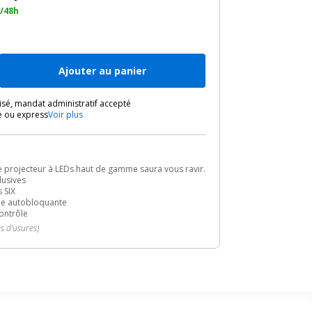
4/48h
Ajouter au panier
sé, mandat administratif accepté
e ou express
Voir plus
ce projecteur à LEDs haut de gamme saura vous ravir.
lusives
 SIX
che autobloquante
ontrôle
es d'usures)