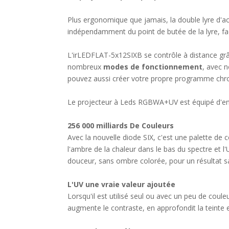
Plus ergonomique que jamais, la double lyre d'
indépendamment du point de butée de la lyre, facil
L'irLEDFLAT-5x12SIXB se contrôle à distance gr
nombreux
modes de fonctionnement
, avec 
pouvez aussi créer votre propre programme chrom
Le projecteur à Leds RGBWA+UV est équipé d'ent
256 000 milliards De Couleurs
Avec la nouvelle diode SIX, c'est une palette de 
l'ambre de la chaleur dans le bas du spectre et l
douceur, sans ombre colorée, pour un résultat sa
L'UV une vraie valeur ajoutée
Lorsqu'il est utilisé seul ou avec un peu de couleu
augmente le contraste, en approfondit la teinte 