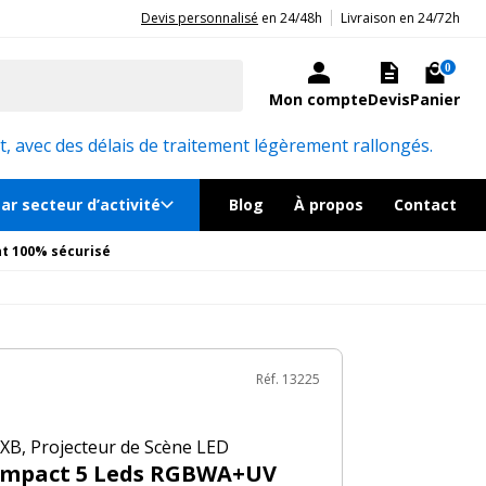
|
20ans d'expérience aux côtés des professionnels et acteurs publics.
Devis personnalisé
en 24/48h
Livraison en 24/72h
199€
TTC
Ajouter au panier
ock, livré sous 24/48h
0
Mon compte
Devis
Panier
émentaires
Réf. 13225
, avec des délais de traitement légèrement rallongés.
ar secteur d’activité
Blog
À propos
Contact
t 100% sécurisé
Réf. 13225
B, Projecteur de Scène LED
compact 5 Leds RGBWA+UV