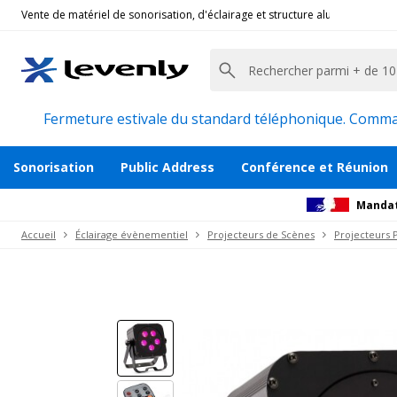
Vente de matériel de sonorisation, d'éclairage et structure alu pour l'évèn
Contest
|
IRLEDFLAT-5X12SIXB, Projecteur de S
Projecteur compact 5 Leds RGBWA+UV
Description
Accessoires et pièces détachées
Avi
Fermeture estivale du standard téléphonique. Command
Sonorisation
Public Address
Conférence et Réunion
Mandat
Accueil
Éclairage évènementiel
Projecteurs de Scènes
Projecteurs 