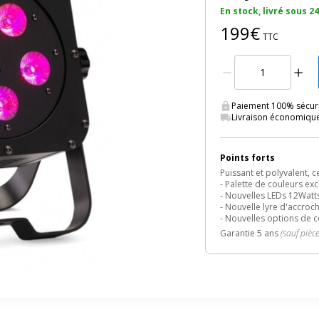
En stock, livré sous 2
199€
TTC
Paiement 100% sécuri
Livraison économiqu
Points forts
Puissant et polyvalent, 
- Palette de couleurs exc
- Nouvelles LEDs 12Watts
- Nouvelle lyre d'accro
- Nouvelles options de c
Garantie 5 ans
(sauf pièc