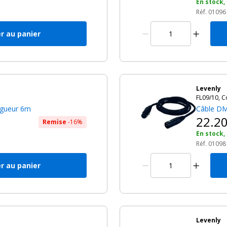
h
En stock,
Réf. 01096
r au panier
Levenly
FL09/10, 
ngueur 6m
Câble DM
22.2
Remise
-16%
h
En stock,
Réf. 01098
r au panier
Levenly