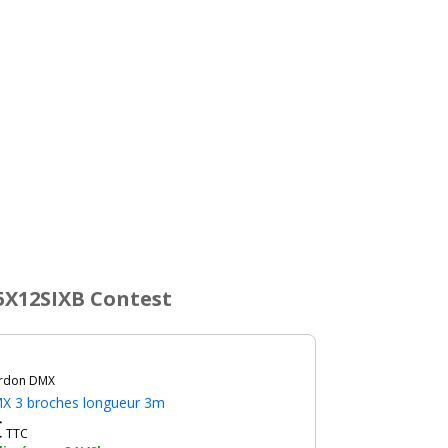
5X12SIXB Contest
ordon DMX
X 3 broches longueur 3m
€
TTC