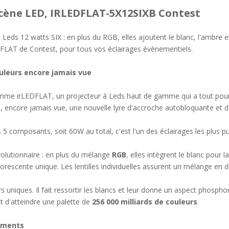
Scène LED, IRLEDFLAT-5X12SIXB Contest
 Leds 12 watts SIX : en plus du RGB, elles ajoutent le blanc, l'ambre 
DFLAT de Contest, pour tous vos éclairages évènementiels.
ouleurs encore jamais vue
 gamme irLEDFLAT, un projecteur à Leds haut de gamme qui a tout pou
, encore jamais vue, une nouvelle lyre d'accroche autobloquante et d
5 composants, soit 60W au total, c'est l'un des éclairages les plus 
volutionnaire : en plus du mélange
RGB
, elles intègrent le blanc pour la
rescente unique. Les lentilles individuelles assurent un mélange en 
uniques. Il fait ressortir les blancs et leur donne un aspect phosphor
et d'atteindre une palette de
256 000 milliards de couleurs
.
nements