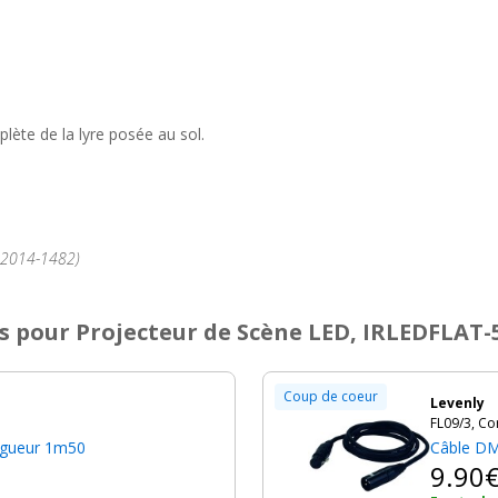
lète de la lyre posée au sol.
°2014-1482)
s
pour Projecteur de Scène LED, IRLEDFLAT-
Coup de coeur
Levenly
FL09/3, C
ngueur 1m50
Câble DM
9.90