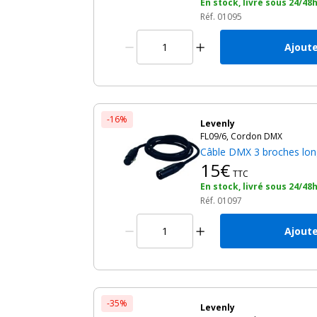
En stock, livré sous 24/48
Réf. 01095
Ajoute
-16%
Levenly
FL09/6, Cordon DMX
Câble DMX 3 broches lo
15€
TTC
En stock, livré sous 24/48
Réf. 01097
Ajoute
-35%
Levenly