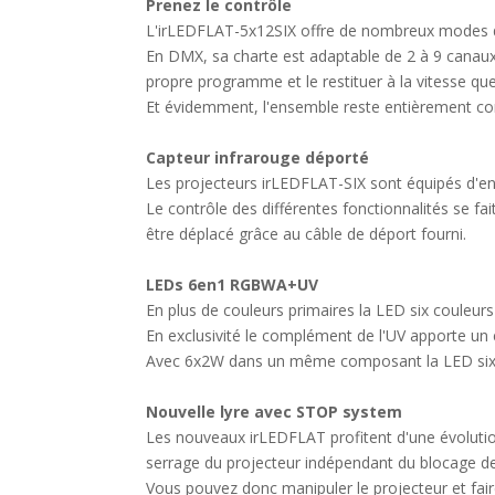
Prenez le contrôle
L'irLEDFLAT-5x12SIX offre de nombreux modes de 
En DMX, sa charte est adaptable de 2 à 9 canau
propre programme et le restituer à la vitesse qu
Et évidemment, l'ensemble reste entièrement co
Capteur infrarouge déporté
Les projecteurs irLEDFLAT-SIX sont équipés d'en
Le contrôle des différentes fonctionnalités se fa
être déplacé grâce au câble de déport fourni.
LEDs 6en1 RGBWA+UV
En plus de couleurs primaires la LED six couleurs
En exclusivité le complément de l'UV apporte un
Avec 6x2W dans un même composant la LED six en
Nouvelle lyre avec STOP system
Les nouveaux irLEDFLAT profitent d'une évolution
serrage du projecteur indépendant du blocage de 
Vous pouvez donc manipuler le projecteur et fair