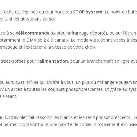
accroche est équipée du tout nouveau
STOP system
. Le point de but
itant les utilisations au sol.
âce à sa
télécommande
(capteur infrarouge déporté), ou sur l'écran 
notamment le DMX de 2 à 9 canaux. Le mode Auto donne accès à des 
atique et l'exécuter à la vitesse de votre choix.
rées/sorties pour l'
alimentation
, pour un branchement en ligne av
couleurs quasi infinie qui s'offre à vous. En plus du mélange Rouge/Ve
'UV un accès à toutes les couleurs phosphorescentes. Et grâce au systèm
isissant.
r, l'Ultraviolet fait ressortir les blancs et les rend phosphorescents. Dè
et permet d'obtenir toute une palette de couleurs totalement exclusiv