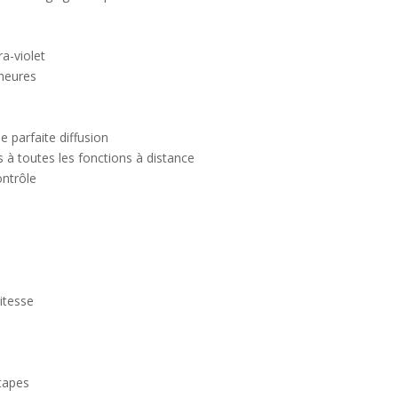
a-violet
 heures
e parfaite diffusion
 à toutes les fonctions à distance
ontrôle
itesse
étapes