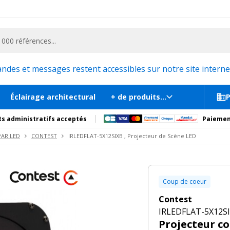
ementiel et la communication, stand exposition, scène, podium et estrade, etc. 
cène LED
En st
s
Documents
Recommandations
Produits compl
es et messages restent accessibles sur notre site internet
Éclairage architectural
+ de produits...
P
s administratifs acceptés
Paiemen
PAR LED
CONTEST
IRLEDFLAT-5X12SIXB , Projecteur de Scène LED
Coup de coeur
Contest
IRLEDFLAT-5X12SIX
Projecteur 