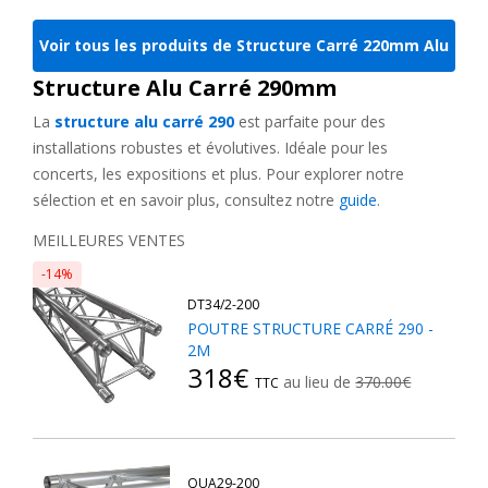
Avec des formats tels que les
structures alu carrées 290mm
,
vous pouvez concevoir des grills scéniques, des grills suspendus
Voir tous les produits de Structure Carré 220mm Alu
ou auto-portés pour des événements professionnels ou des
Structure Alu Carré 290mm
salons d'exposition. En optant pour ces solutions, vous
bénéficiez de la robustesse nécessaire pour sécuriser vos
La
structure alu carré 290
est parfaite pour des
équipements de sonorisation professionnelle et d'éclairage
installations robustes et évolutives. Idéale pour les
événementiel.
concerts, les expositions et plus. Pour explorer notre
sélection et en savoir plus, consultez notre
guide
.
Structure alu carrée renforcée : La
MEILLEURES VENTES
solution pour les grandes charges
-14%
DT34/2-200
Pour des projets nécessitant une capacité de charge supérieure,
POUTRE STRUCTURE CARRÉ 290 -
les
structures alu carrées renforcées
sont indispensables.
2M
Ces modèles, conçus pour les environnements exigeants,
318€
au lieu de
370.00€
TTC
conviennent parfaitement pour :
- Les
scènes de concert
et les spectacles en extérieur.
- Les
grills auto-portés
qui nécessitent une grande portée.
- Les installations durables pour des pièces de théâtre ou des
QUA29-200
événements d'entreprise.