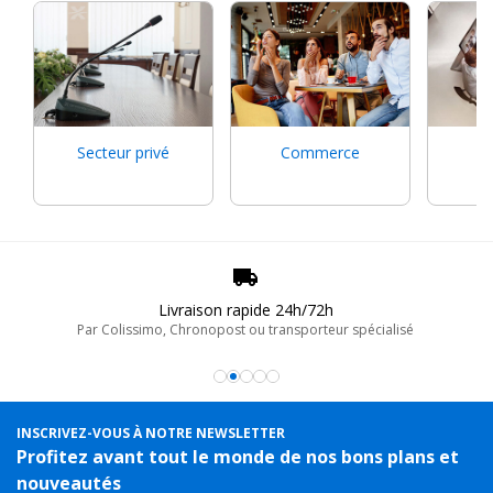
Secteur privé
Commerce
Ed
F
Livraison rapide 24h/72h
Par Colissimo, Chronopost ou transporteur spécialisé
INSCRIVEZ-VOUS À NOTRE NEWSLETTER
Profitez avant tout le monde de nos bons plans et
nouveautés