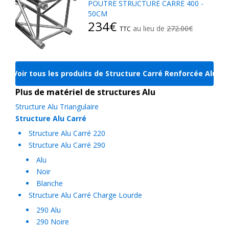
POUTRE STRUCTURE CARRÉ 400 -
disposition pour vous guider dans vos projets (conformité,
50CM
charges portées, compatibilité).
234€
au lieu de
272.00€
TTC
Idéal pour les structures autoportées et les montages stables,
ce cercle carré complète parfaitement nos
cercles
triangulaires
et
cercles échelles
, selon la géométrie
Voir tous les produits de Structure Carré Renforcée Alu
souhaitée et le rendu visuel recherché.
Plus de matériel de structures Alu
Structure Alu Triangulaire
Structure Alu Carré
Structure Alu Carré 220
Structure Alu Carré 290
Alu
Noir
Blanche
Structure Alu Carré Charge Lourde
290 Alu
290 Noire