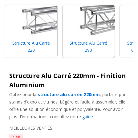
concerts ou scènes de spectacle, les structures proposées par
Levenly garantissent des performances adaptées à vos besoins
spécifiques.
Découvrez notre sélection de
structures alu
pour concevoir
vos installations en toute simplicité.
Structure Alu Carré
Structure Alu Carré
Struc
220
290
Cha
Structure aluminium carré : Pourquoi
choisir cette solution ?
Structure Alu Carré 220mm - Finition
Les
structures aluminium carrées
se distinguent par leur
Aluminium
conception robuste, capable de supporter des charges
importantes. Contrairement aux modèles triangulaires, elles
Optez pour la
structure alu carrée 220mm
, parfaite pour
offrent une stabilité renforcée, idéale pour des projets
stands d'expo et vitrines. Légère et facile à assembler, elle
nécessitant une base solide.
offre une solution économique et polyvalente. Pour avoir
plus d'informations, consultez notre
guide
.
Grâce à leur modularité, ces structures conviennent
parfaitement pour :
MEILLEURES VENTES
-
Stands d'exposition
lors de salons professionnels.
-14%