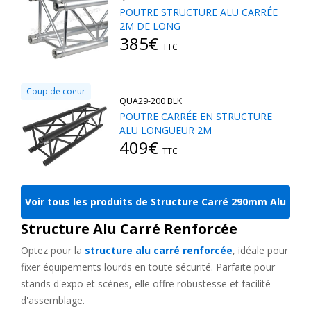
POUTRE STRUCTURE ALU CARRÉE
2M DE LONG
Disponibles en plusieurs tailles et finitions, ces structures
385€
s'adaptent à vos besoins les plus spécifiques. Découvrez les
TTC
options disponibles sur notre page dédiée aux
Structure Alu
Carré 290 Charge Lourde
!
Coup de coeur
QUA29-200 BLK
Des usages créatifs et multiples pour la
POUTRE CARRÉE EN STRUCTURE
ALU LONGUEUR 2M
structure alu carré
409€
TTC
Les structures alu carrées s'imposent comme un choix de
référence pour de multiples applications :
Voir tous les produits de Structure Carré 290mm Alu
-
Grills scéniques
: conçus pour supporter des éclairages
professionnels.
Structure Alu Carré Renforcée
-
Grills auto-portés
: idéal pour des événements en extérieur.
-
Salons professionnels
: offrant une présentation esthétique
Optez pour la
structure alu carré renforcée
, idéale pour
et sécurisée.
fixer équipements lourds en toute sécurité. Parfaite pour
-
Expositions
: adaptées aux installations temporaires ou
stands d'expo et scènes, elle offre robustesse et facilité
permanentes.
d'assemblage.