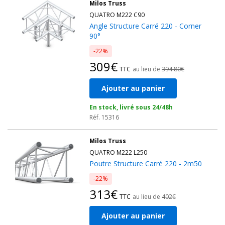
Milos Truss
QUATRO M222 C90
Angle Structure Carré 220 - Corner
90°
-22%
309€
TTC
au lieu de
394.80€
Ajouter au panier
En stock, livré sous 24/48h
Réf. 15316
Milos Truss
QUATRO M222 L250
Poutre Structure Carré 220 - 2m50
-22%
313€
TTC
au lieu de
402€
Ajouter au panier