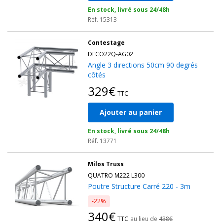
En stock, livré sous 24/48h
Réf. 15313
Contestage
DECO22Q-AG02
Angle 3 directions 50cm 90 degrés
côtés
329€
TTC
Ajouter au panier
En stock, livré sous 24/48h
Réf. 13771
Milos Truss
QUATRO M222 L300
Poutre Structure Carré 220 - 3m
-22%
340€
TTC
au lieu de
438€