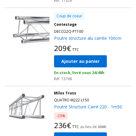
pour les
showrooms
, les décors de spectacles, ou encore pour
Réf. 17326
des structures carrées en extérieur. La gamme inclut également
des
carre structure
qui vous permettent de construire des
Coup de coeur
structures modulables et compatibles avec divers accessoires.
Contestage
DECO22Q-PT100
Découvrez notre sélection de
structures et pieds
pour des
Poutre structure alu carrée 100cm
solutions d'installation de qualité, combinant solidité et légèreté
209€
pour des projets exigeants en montage professionnel.
TTC
Ajouter au panier
En stock, livré sous 24/48h
Réf. 13768
Milos Truss
QUATRO M222 L150
Poutre Structure Carré 220 - 1m50
-23%
236€
TTC
au lieu de
306€