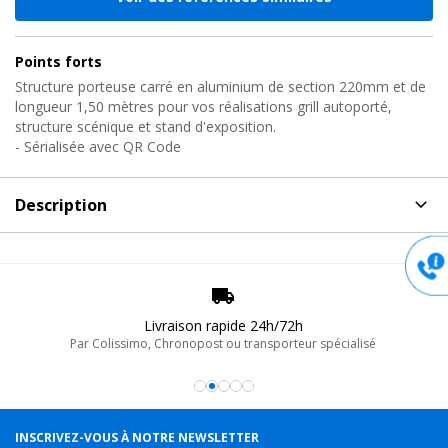
Points forts
Structure porteuse carré en aluminium de section 220mm et de
longueur 1,50 mètres pour vos réalisations grill autoporté,
structure scénique et stand d'exposition.
- Sérialisée avec QR Code
Description
Description
de Structure aluminium stand, S22S-L150
Sixty82
Structure porteuse carré en aluminium pour vos réalisations grill
Livraison rapide 24h/72h
autoporté, structure scénique et stand d'exposition.
Par Colissimo, Chronopost ou transporteur spécialisé
- Sérialisée avec QR Code
- Manchonnage conique
- Certifiée CE / TUV
INSCRIVEZ-VOUS À NOTRE NEWSLETTER