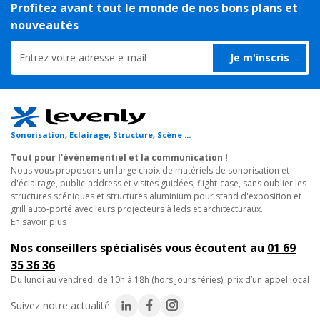
- Assemblage facile
Profitez avant tout le monde de nos bons plans et
nouveautés
Caractéristiques techniques :
- Section : 220 x 220mm
Je m'inscris
- Structure en alliage d'aluminium EN AW 6060-T6
- Tube Porteur : 35,0 x 1,5mm
- Diagonales : 8 x 4mm
- Assemblage par manchon à goupille conique et clavette
- Système de jonction : Modèle S
Sonorisation, Eclairage, Structure, Scène ...
- Longueur de la poutre : 150cm
Tout pour l'évènementiel et la communication !
- Poids : 3Kg/m
Nous vous proposons un large choix de matériels de sonorisation et
d'éclairage, public-address et visites guidées, flight-case, sans oublier les
structures scéniques et structures aluminium pour stand d'exposition et
grill auto-porté avec leurs projecteurs à leds et architecturaux.
En savoir plus
Nos conseillers spécialisés vous écoutent au
01 69
35 36 36
du lundi au vendredi de 10h à 18h (hors jours fériés), prix d’un appel local
Suivez notre actualité :