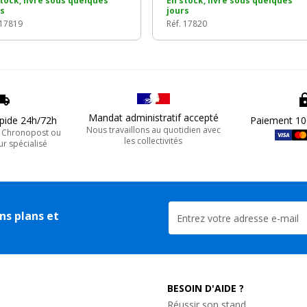
tock, livré sous quelques
En stock, livré sous quelques
rs
jours
 17819
Réf. 17820
Mandat administratif accepté
apide 24h/72h
Paiement 10
Nous travaillons au quotidien avec
, Chronopost ou
les collectivités
ur spécialisé
ns plans et
BESOIN D'AIDE ?
Réussir son stand