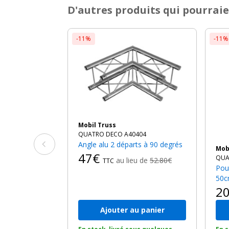
D'autres produits qui pourraie
-11%
-11%
Mobil Truss
QUATRO DECO A40404
Angle alu 2 départs à 90 degrés
Mo
47€
QUA
au lieu de
52.80€
TTC
Poutre structure alu de longueur
50
2
Ajouter au panier