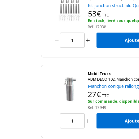
Kit jonction struct. alu
53€
TTC
En stock, livré sous quelq
Réf. 17938
Ajoute
Mobil Truss
ADM DECO 102, Manchon corr
Manchon conique rallon
27€
TTC
Sur commande, disponible
Réf. 17949
Ajoute