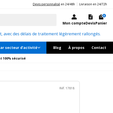
|
20ans d'expérience aux côtés des professionnels et acteurs publics.
Devis personnalisé
en 24/48h
Livraison en 24/72h
0€
TTC
au lieu de
225€
Ajouter au panier
ré sous quelques jours
0
Mon compte
Devis
Panier
émentaires
Réf. 17818
, avec des délais de traitement légèrement rallongés.
ar secteur d’activité
Blog
À propos
Contact
t 100% sécurisé
Réf. 17818