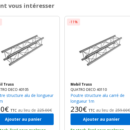
nt vous intéresser
-11%
bil Truss
Mobil Truss
TRO DECO 40105
QUATRO DECO 40110
Poutre structure alu carré de
cm
longueur 1m
00€
230€
au lieu de
225.00€
au lieu de
259.00€
TTC
TTC
Ajouter au panier
Ajouter au panier