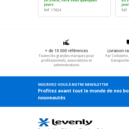
En stock, livré sous quelques
En s
jours
jou
Réf. 17824
Réf.
+ de 10 000 références
Livraison r
Toutes les grandes marques pour
Par Colissimo
professionnels, associations et
transporte
administrations
INSCRIVEZ-VOUS À NOTRE NEWSLETTER
Profitez avant tout le monde de nos bo
nouveautés