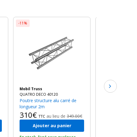
-11%
-11%
Mobil Truss
QUATRO DECO A40
Angle structure alu 3 départs à
90 en Té
310€
au l
TTC
Mobil Truss
QUATRO DECO 40120
Poutre structure alu carré de
longueur 2m
310€
au lieu de
349.00€
TTC
Ajouter au panier
Ajouter a