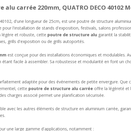
re alu carrée 220mm, QUATRO DECO 40102 Mo
0102, d'une longueur de 25cm, est une poutre de structure aluminiu
e pour l'installation de stands d'exposition, festivals, salons professi
 légère et robuste, cette
poutre de structure alu
garantit la stabili
es, grills d'exposition ou de grills autoportés.
0mm
est conçue pour des installations économiques et modulables. A
 étant facile à assembler. Sa robustesse et modularité en font un cho
faitement adaptée pour des événements de petite envergure. Que ce 
ementiel, cette
poutre de structure alu carrée
offre la légèreté et 
u des charges associé permet une planification sécurisée.
e avec les autres éléments de structure en aluminium carrée, garanti
es.
pour une large gamme d'applications, notamment :