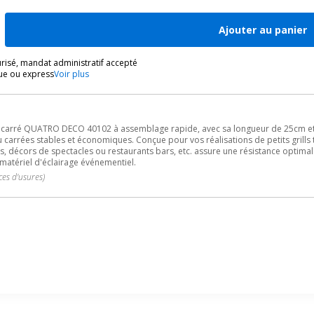
Ajouter au panier
isé, mandat administratif accepté
ue ou express
Voir plus
lu carré QUATRO DECO 40102 à assemblage rapide, avec sa longueur de 25cm et
u carrées stables et économiques. Conçue pour vos réalisations de petits grills t
décors de spectacles ou restaurants bars, etc. assure une résistance optima
 matériel d'éclairage événementiel.
ces d'usures)