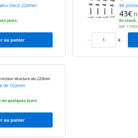
 Quatro Deco 220mm
Kit jonc
43€
TT
ues jours
En stock,
Réf. 17939
r au panier
ecteur structure alu 220mm
gé de 102mm
 en quelques jours
r au panier