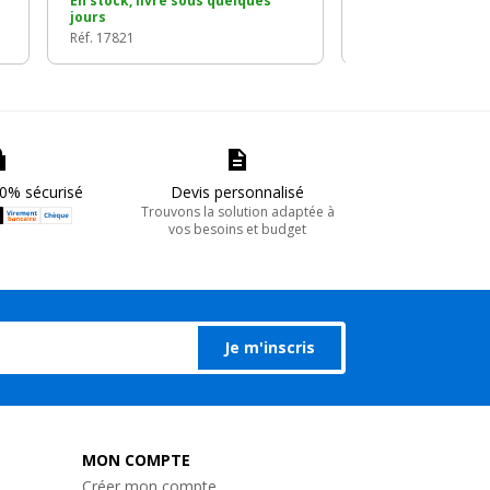
En stock, livré sous quelques
En stock, livré so
jours
jours
Réf. 17821
Réf. 17826
0% sécurisé
Devis personnalisé
Trouvons la solution adaptée à
vos besoins et budget
Je m'inscris
MON COMPTE
Créer mon compte