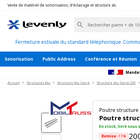
Vente de matériel de sonorisation, d'éclairage et structure alu pour l'évèn
Mobil Truss
|
QUATRO DECO 40102, Poutre struc
Poutre structure alu de longueur 25cm
Description
Accessoires et pièces détachées
Avi
Fermeture estivale du standard téléphonique. Command
Sonorisation
Public Address
Conférence et Réunion
Mandat
Accueil
Structures Alu
Structure Alu Carré
Structure Alu Carré 220
Poutre structur
Poutre struc
En stock, livré sous
20
Remise
-11%