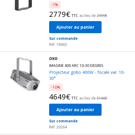
-7%
2779€
TTC
au lieu de
2999€
Ajouter au panier
Sur commande
Réf. 18663
OXO
IMAGINE 400 ARC 10-30 DEGRES
Projecteur gobo 400W - focale var. 10-
30°
-10%
4649€
TTC
au lieu de
5166€
Ajouter au panier
Sur commande
Réf. 20264