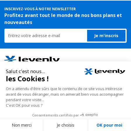
INSCRIVEZ-VOUS À NOTRE NEWSLETTER
Profitez avant tout le monde de nos bons plans et
nouveautés
Je m'inscris
Sonorisation, Eclairage, Structure, Scène ...
Tout pour l'évènementiel et la communication !
Nous vous proposons un large choix de matériels de sonorisation et
d'éclairage, public-address et visites guidées, flight-case, sans oublier les
structures scéniques et structures aluminium pour stand d'exposition et
grill auto-porté avec leurs projecteurs à leds et architecturaux.
En savoir plus
Nos conseillers spécialisés vous écoutent au
01 69
35 36 36
du lundi au vendredi de 10h à 18h (hors jours fériés), prix d’un appel local