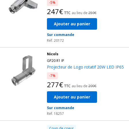
-5%
247€
TTC
au lieu de
259€
Ajouter au panier
Sur commande
Réf. 20172
Nicols
GP20 R1 IP
Projecteur de Logo rotatif 20W LED IP65
-7%
277€
TTC
au lieu de
299€
Ajouter au panier
Sur commande
Réf. 18257
Coup de coeur