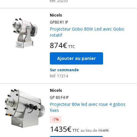
Réf. 20233
Nicols
GP80 R1 IP
Projecteur Gobo 80W Led avec Gobo
rotatif
874€
TTC
Ajouter au panier
Sur commande
Réf. 17214
Nicols
GP 80 F4 IP
Projecteur 80w led avec roue 4 gobos
fixes
-7%
1435€
TTC
au lieu de
1549€