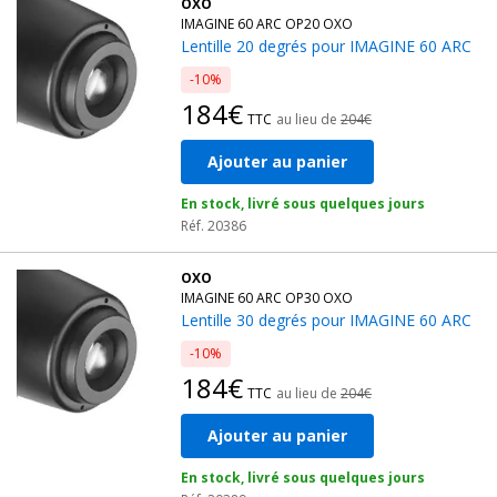
OXO
ou de décoration, vous pouvez non seulement améliorer la
IMAGINE 60 ARC OP20 OXO
Lentille 20 degrés pour IMAGINE 60 ARC
visibilité de votre marque
mais aussi créer des expériences
immersives pour votre public.
-10%
184€
TTC
au lieu de
204€
La clé est de choisir le bon équipement et de le personnaliser
pour qu'il reflète parfaitement l'essence de votre marque ou de
Ajouter au panier
votre événement. Avec les bons outils et une stratégie créative,
le
projecteur logo
peut devenir un élément central de votre
En stock, livré sous quelques jours
communication visuelle.
Réf. 20386
Demandez conseil à
Levenly
!
OXO
IMAGINE 60 ARC OP30 OXO
Lentille 30 degrés pour IMAGINE 60 ARC
-10%
184€
TTC
au lieu de
204€
Ajouter au panier
En stock, livré sous quelques jours