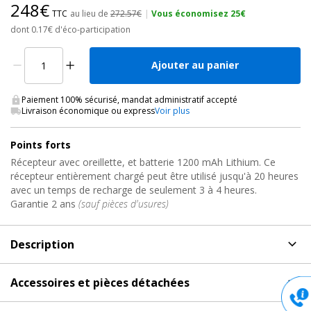
248€
TTC
au lieu de
272.57€
|
Vous économisez 25€
dont 0.17€ d'éco-participation
Ajouter au panier
Paiement 100% sécurisé, mandat administratif accepté
Livraison économique ou express
Voir plus
Points forts
Récepteur avec oreillette, et batterie 1200 mAh Lithium. Ce
récepteur entièrement chargé peut être utilisé jusqu'à 20 heures
avec un temps de recharge de seulement 3 à 4 heures.
Garantie 2 ans
(sauf pièces d'usures)
Description
Description
de Récepteur de poche Visite Guidée, EJ-5R
Accessoires et pièces détachées
Rondson
Accessoires et pièces détachées
pour Récepteur de