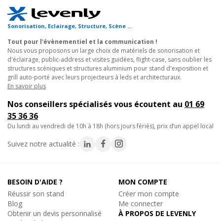
Réf. 14275
- Public en milieu scolaire ou universitaire lors de visites
éducatives.
Ajouter au panier
Sonorisation, Eclairage, Structure, Scène ...
- Publics internationaux lors de conférences avec système audio
pour visite guidée.
Tout pour l'évènementiel et la communication !
Nous vous proposons un large choix de matériels de sonorisation et
d'éclairage, public-address et visites guidées, flight-case, sans oublier les
Ce récepteur est également adapté à un usage intensif dans des
-6%
Rondson
structures scéniques et structures aluminium pour stand d'exposition et
NL-90, Boucle à induction magnétique
environnements variés, pour répondre aux exigences des guides
grill auto-porté avec leurs projecteurs à leds et architecturaux.
Boucle induction récepteur visite guidée
En savoir plus
touristiques et structures organisatrices d'événements.
42€
Remise
-
Nos conseillers spécialisés vous écoutent au
01 69
TTC
Emetteur EJ-5R
35 36 36
Sur commande, disponible en quelques jo
- 16 canaux sélectionnables
du lundi au vendredi de 10h à 18h (hors jours fériés), prix d’un appel local
Réf. 14276
- Antenne externe
Suivez notre actualité :
- Prise jack 3,5 mm
Ajouter au panier
- Fourni avec oreillette EM-101
- Affichage LCD rétro-éclairé indiquant canal, fréquence et état
des accus
BESOIN D'AIDE ?
MON COMPTE
- Fréquence de réception : 863 - 865 MHz
Rondson
Réussir son stand
Créer mon compte
EM-300, Écouteurs jetables pour récepteur audio
- Réglage de volume
Blog
Me connecter
Écouteurs jetables pour visite guidée
- Fourni avec cordelette N503
Obtenir un devis personnalisé
À PROPOS DE LEVENLY