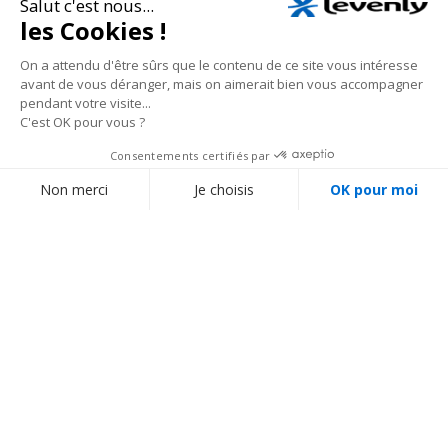
structures scéniques et structures aluminium pour stand d'exposition et
grill auto-porté avec leurs projecteurs à leds et architecturaux.
En savoir plus
Nos conseillers spécialisés vous écoutent au
01 69
35 36 36
du lundi au vendredi de 10h à 18h (hors jours fériés), prix d’un appel local
Suivez notre actualité :
BESOIN D'AIDE ?
MON COMPTE
Réussir son stand
Créer mon compte
Blog
Me connecter
Obtenir un devis personnalisé
À PROPOS DE LEVENLY
Modes de livraison
Qui sommes-nous ?
Modes de paiement
Contactez-nous
Aide / FAQ (Questions
fréquentes)
ÉQUIPEMENT
Catalogue par marques