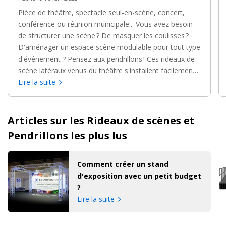
Pièce de théâtre, spectacle seul-en-scène, concert,
conférence ou réunion municipale... Vous avez besoin
de structurer une scène ? De masquer les coulisses ?
D'aménager un espace scène modulable pour tout type
d'événement ? Pensez aux pendrillons ! Ces rideaux de
scène latéraux venus du théâtre s'installent facilement
pour transformer n'importe quel espace en véritable
Lire la suite
scène de spectacle. On vous explique tout !
Articles sur les Rideaux de scènes et
Pendrillons les plus lus
Comment créer un stand
d'exposition avec un petit budget
?
Lire la suite