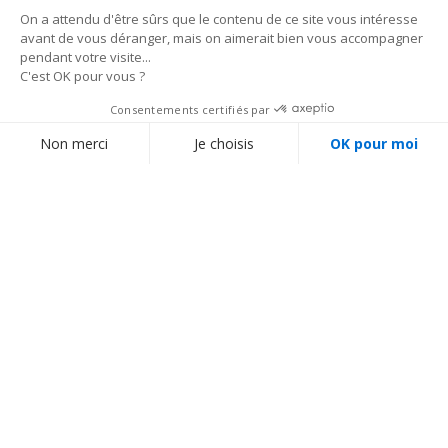
grill auto-porté avec leurs projecteurs à leds et architecturaux.
En savoir plus
Nos conseillers spécialisés vous écoutent au
01 69
35 36 36
du lundi au vendredi de 10h à 18h (hors jours fériés), prix d’un appel local
Suivez notre actualité :
BESOIN D'AIDE ?
MON COMPTE
Réussir son stand
Créer mon compte
Blog
Me connecter
Obtenir un devis personnalisé
À PROPOS DE LEVENLY
Modes de livraison
Qui sommes-nous ?
Modes de paiement
Contactez-nous
Aide / FAQ (Questions
fréquentes)
ÉQUIPEMENT
Catalogue par marques
Installation Sonorisation et