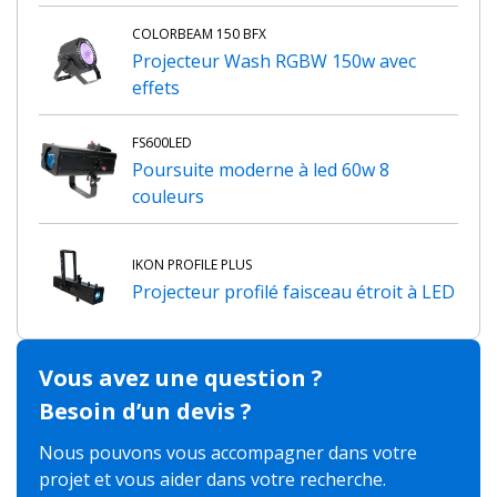
COLORBEAM 150 BFX
Projecteur Wash RGBW 150w avec
effets
FS600LED
Poursuite moderne à led 60w 8
couleurs
IKON PROFILE PLUS
Projecteur profilé faisceau étroit à LED
Vous avez une question ?
Besoin d’un devis ?
Nous pouvons vous accompagner dans votre
projet et vous aider dans votre recherche.