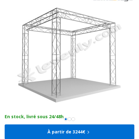
En stock, livré sous 24/48h
À partir de 3244€