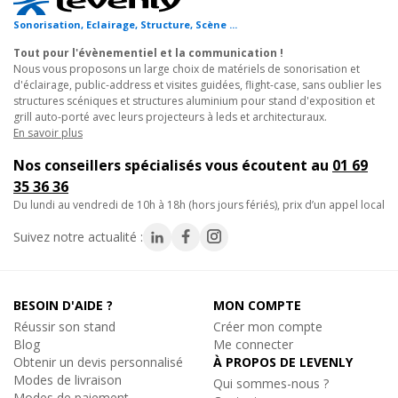
salle de spectacle avec un grill technique fiable.
En savoir plus
Sonorisation, Eclairage, Structure, Scène ...
- Installez un stand d'exposition compact et structuré lors d'un
salon professionnel.
Tout pour l'évènementiel et la communication !
- Mettez en valeur vos produits dans un showroom avec un grill
Nous vous proposons un large choix de matériels de sonorisation et
Contestage
d'éclairage, public-address et visites guidées, flight-case, sans oublier les
EM29-B3, Embase structure alu triangulaire
de scène discret et stable.
structures scéniques et structures aluminium pour stand d'exposition et
4
x
Base carrée légère structure alu 290mm
- Réalisez une structure grill temporaire pour un lancement de
grill auto-porté avec leurs projecteurs à leds et architecturaux.
Réf. 04373
produit ou une démonstration en magasin.
En savoir plus
Prix unitaire :
89€
TTC
Nos conseillers spécialisés vous écoutent au
01 69
En savoir plus
Le grill structure 3 x 3 x H2.5 est composé d'une structure
35 36 36
aluminium triangulaire avec finition brute, assurant résistance,
du lundi au vendredi de 10h à 18h (hors jours fériés), prix d’un appel local
légèreté et longévité. Il mesure 3 mètres de long, 3 mètres de
large et 2,5 mètres de hauteur. Ce grill technique est idéal pour
Suivez notre actualité :
tous les projets nécessitant une solution mobile, autoportée et
réutilisable, aussi bien en intérieur qu'en extérieur.
BESOIN D'AIDE ?
MON COMPTE
- Structure alu triangulaire CONTEST
Réussir son stand
Créer mon compte
- Dimensions du grill (L x l x h): 3 x 3 x 2.5m
Blog
Me connecter
Obtenir un devis personnalisé
À PROPOS DE LEVENLY
- Engagement pièces détachées : 5 ans
(décret n°2014-
Modes de livraison
Qui sommes-nous ?
1482)
Modes de paiement