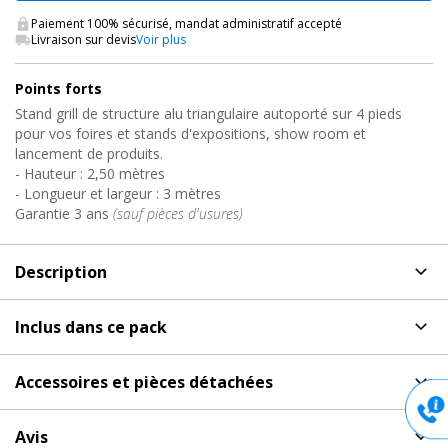
Paiement 100% sécurisé, mandat administratif accepté
Livraison sur devis
Voir plus
Points forts
Stand grill de structure alu triangulaire autoporté sur 4 pieds
pour vos foires et stands d'expositions, show room et
lancement de produits.
- Hauteur : 2,50 mètres
- Longueur et largeur : 3 mètres
Garantie 3 ans
(sauf pièces d'usures)
Description
Description
de Grill autoporté, GRILL STRUCTURE 3 X 3 X
Inclus dans ce pack
H2.5 Contestage
Produits inclus dans ce pack
Pack complet grill technique salle de spectacle
Accessoires et pièces détachées
Un grill autoporté compact et robuste pour vos installations
Accessoires et pièces détachées
pour Grill autoporté,
événementielles !
Contestage
Avis
AG29-033, Angle Structure Aluminium Trio 290
GRILL STRUCTURE 3 X 3 X H2.5 Contestage