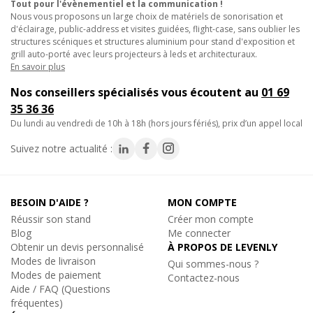
• Compatible avec tous les amplificateurs à sortie Speakon du
Tout pour l'évènementiel et la communication !
Nous vous proposons un large choix de matériels de sonorisation et
marché.
d'éclairage, public-address et visites guidées, flight-case, sans oublier les
structures scéniques et structures aluminium pour stand d'exposition et
Utilisations et applications :
grill auto-porté avec leurs projecteurs à leds et architecturaux.
En savoir plus
• Liaison amplificateur-enceinte pour systèmes de sonorisation
Nos conseillers spécialisés vous écoutent au
01 69
haute puissance.
35 36 36
• Raccordement de caissons de basses actifs ou passifs en
du lundi au vendredi de 10h à 18h (hors jours fériés), prix d’un appel local
configuration sub.
• Sonorisation de concerts, cérémonies et événements
Suivez notre actualité :
professionnels.
• Installations fixes en salles de spectacle, clubs et discothèques.
BESOIN D'AIDE ?
MON COMPTE
Caractéristiques techniques :
Réussir son stand
Créer mon compte
Blog
Me connecter
- Connecteur A : Speakon mâle.
Obtenir un devis personnalisé
À PROPOS DE LEVENLY
Modes de livraison
- Connecteur B : Speakon mâle.
Qui sommes-nous ?
Modes de paiement
Contactez-nous
- Section : 4x2,5mm².
Aide / FAQ (Questions
- Longueur : 3m.
fréquentes)
- Poids : environ 500g.