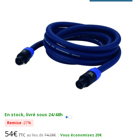
En stock, livré sous 24/48h
Remise
-27%
54€
TTC
au lieu de
74.28€
|
Vous économisez 20€