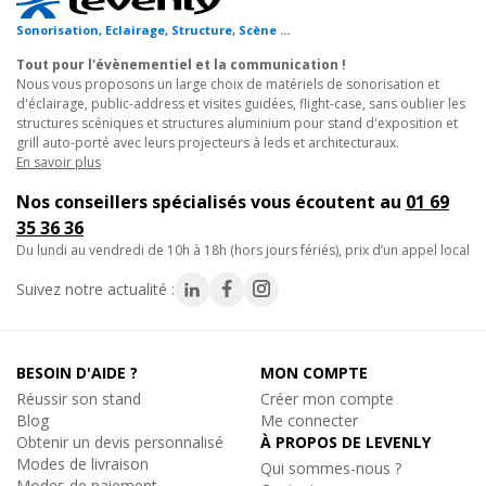
- Molette de serrage ergonomique permettant de supprimer le
jeu dans le mât.
Sonorisation, Eclairage, Structure, Scène ...
Tout pour l'évènementiel et la communication !
- Idéal pour les prestataires évènementiels, animateurs en
Nous vous proposons un large choix de matériels de sonorisation et
d'éclairage, public-address et visites guidées, flight-case, sans oublier les
discomobiles, ou spectacles et show DJs !
structures scéniques et structures aluminium pour stand d'exposition et
grill auto-porté avec leurs projecteurs à leds et architecturaux.
Caractéristiques techniques :
En savoir plus
- Homologation : agréé TUV
Nos conseillers spécialisés vous écoutent au
01 69
- Matière : Acier traité
35 36 36
- Finition électro-zinguée et peinture époxy noire
du lundi au vendredi de 10h à 18h (hors jours fériés), prix d’un appel local
- Haut de mât : diamètre 35 mm
- Treuil : Anti-retour auto-freiné à engrenage
Suivez notre actualité :
- Câble : En acier galvanisé, diamètre 5 mm
- Hauteur Maximale : 4,00 mètres
- Hauteur Minimale : 1,83 mètres
BESOIN D'AIDE ?
MON COMPTE
- Charge Maximale : 80 kg
Réussir son stand
Créer mon compte
- Envergure maximale au sol : 1m22
Blog
Me connecter
- Longueur plié : 1,59 mètre
Obtenir un devis personnalisé
À PROPOS DE LEVENLY
- Poids : 23 kg
Modes de livraison
Qui sommes-nous ?
Modes de paiement