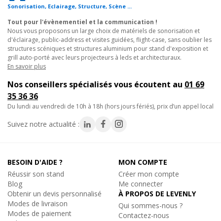
- Angle 2 directions : 90°
Sonorisation, Eclairage, Structure, Scène ...
- Utilisation : jonction horizontale
Tout pour l'évènementiel et la communication !
- Encombrement maxi : 50 cm x 50 cm
Nous vous proposons un large choix de matériels de sonorisation et
- Poids : 2.5kg
d'éclairage, public-address et visites guidées, flight-case, sans oublier les
structures scéniques et structures aluminium pour stand d'exposition et
grill auto-porté avec leurs projecteurs à leds et architecturaux.
En savoir plus
- ATTENTION : Prévoir un quotient de sécurité pour le levage.
Nos conseillers spécialisés vous écoutent au
01 69
La gamme CONTEST STAGE :
35 36 36
- La ligne CONTEST STAGE englobe une large gamme de
du lundi au vendredi de 10h à 18h (hors jours fériés), prix d’un appel local
systèmes destinés tant pour les petits événements que les
Suivez notre actualité :
grandes productions. Tous les produits CONTEST STAGE sont
conçus et fabriqués en Europe selon une philosophie stricte qui
met l'accent sur la simplicité, la normalisation, la facilité
d'utilisation, la flexibilité de configuration et évidemment la
BESOIN D'AIDE ?
MON COMPTE
sécurité absolue.
Réussir son stand
Créer mon compte
Blog
Me connecter
Obtenir un devis personnalisé
À PROPOS DE LEVENLY
Deux fois plus sûr :
Modes de livraison
Qui sommes-nous ?
- Les structures aluminium CONTEST STAGE sont certifiées GSI
Modes de paiement
Contactez-nous
SLV et TUV. GSI SLV Hannover est un institut reconnu