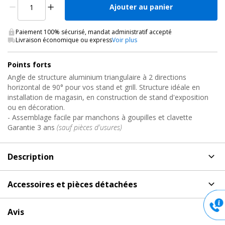
Ajouter au panier
Paiement 100% sécurisé, mandat administratif accepté
Livraison économique ou express
Voir plus
Points forts
Angle de structure aluminium triangulaire à 2 directions
horizontal de 90° pour vos stand et grill. Structure idéale en
installation de magasin, en construction de stand d'exposition
ou en décoration.
- Assemblage facile par manchons à goupilles et clavette
Garantie 3 ans
(sauf pièces d'usures)
Description
Description
de Angle structure alu, DECO22T-AG01
Accessoires et pièces détachées
Contestage
Accessoires et pièces détachées
pour Angle structure
- STRUCTURE POUR STAND ET MAGASIN : angle pour structure
Avis
alu, DECO22T-AG01 Contestage
aluminium à assemblage rapide.