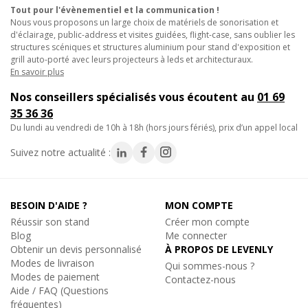
- Capots avec câble de sécurité antichute
Tout pour l'évènementiel et la communication !
- Commande tension directe ou basse tension
Nous vous proposons un large choix de matériels de sonorisation et
d'éclairage, public-address et visites guidées, flight-case, sans oublier les
- Compatible D8, D8+ et BGV-C1 selon option
structures scéniques et structures aluminium pour stand d'exposition et
- Butées électriques pour montée et descente de charge
grill auto-porté avec leurs projecteurs à leds et architecturaux.
- Carte électronique monobloc pour tout le moteur
En savoir plus
(maintenance simplifiée)
Nos conseillers spécialisés vous écoutent au
01 69
- Poignées large pour meilleure prise
35 36 36
- Traçabilité et historique des contrôles sur puce RFID intégrée
du lundi au vendredi de 10h à 18h (hors jours fériés), prix d’un appel local
Caractéristiques techniques :
Suivez notre actualité :
- Vitesse de levage : 4 m/min
- Tension d'alimentation : 230-400 VAC - 50 Hz
- IP 55
BESOIN D'AIDE ?
MON COMPTE
- Consommation chargé : 0,82 Amp @ 400 V
Réussir son stand
Créer mon compte
- Niveau de bruit : 60 dBA
Blog
Me connecter
- Type de chaîne (EN 818-7) : 5 x 15,10 mm
Obtenir un devis personnalisé
À PROPOS DE LEVENLY
- Poids de la chaîne : 0,53 kg/m
Modes de livraison
Qui sommes-nous ?
- Poids du moteur : 28 kg
Modes de paiement
Contactez-nous
Aide / FAQ (Questions
fréquentes)
- Longueur de la chaîne : 20 mètres