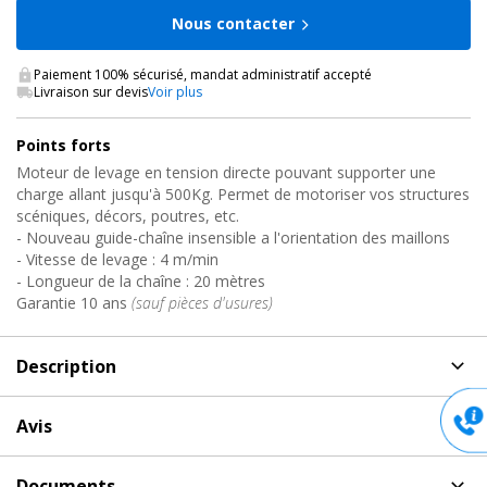
Nous contacter
Paiement 100% sécurisé, mandat administratif accepté
Livraison sur devis
Voir plus
Points forts
Moteur de levage en tension directe pouvant supporter une
charge allant jusqu'à 500Kg. Permet de motoriser vos structures
scéniques, décors, poutres, etc.
- Nouveau guide-chaîne insensible a l'orientation des maillons
- Vitesse de levage : 4 m/min
- Longueur de la chaîne : 20 mètres
Garantie 10 ans
(sauf pièces d'usures)
Description
Description
de AETOS 500KG - D8 / 20M Prolyft
Avis
Palan électrique pour structure scénique
Aucun avis pour AETOS 500KG - D8 / 20M, Prolyft
Documents