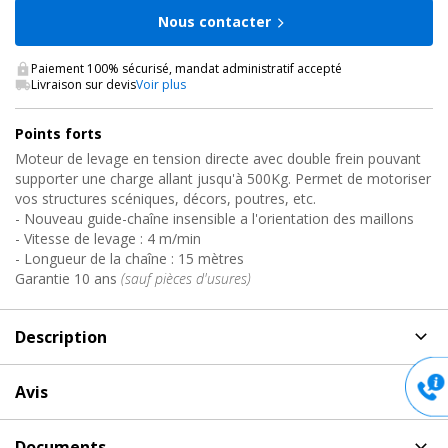
Nous contacter
Paiement 100% sécurisé, mandat administratif accepté
Livraison sur devis
Voir plus
Points forts
Moteur de levage en tension directe avec double frein pouvant
supporter une charge allant jusqu'à 500Kg. Permet de motoriser
vos structures scéniques, décors, poutres, etc.
- Nouveau guide-chaîne insensible a l'orientation des maillons
- Vitesse de levage : 4 m/min
- Longueur de la chaîne : 15 mètres
Garantie 10 ans
(sauf pièces d'usures)
Description
Description
de AETOS 1000KG - DF D8+ / 15M Prolyft
Avis
Palan électrique pour structure scénique
Aucun avis pour AETOS 1000KG - DF D8+ / 15M, Prolyft
Documents