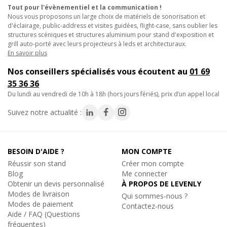
- Capots avec câble de sécurité antichute
Tout pour l'évènementiel et la communication !
- Commande tension directe ou basse tension
Nous vous proposons un large choix de matériels de sonorisation et
d'éclairage, public-address et visites guidées, flight-case, sans oublier les
- Compatible D8, D8+ et BGV-C1 selon option
structures scéniques et structures aluminium pour stand d'exposition et
- Butées électriques pour montée et descente de charge
grill auto-porté avec leurs projecteurs à leds et architecturaux.
- Carte électronique monobloc pour tout le moteur
En savoir plus
(maintenance simplifiée)
Nos conseillers spécialisés vous écoutent au
01 69
- Poignées large pour meilleure prise
35 36 36
- Traçabilité et historique des contrôles sur puce RFID intégrée
du lundi au vendredi de 10h à 18h (hors jours fériés), prix d’un appel local
Caractéristiques techniques :
Suivez notre actualité :
- Vitesse de levage : 4 m/min
- Double frein
- Tension d'alimentation : 230-400 VAC - 50 Hz
BESOIN D'AIDE ?
MON COMPTE
- IP 55
Réussir son stand
Créer mon compte
- Consommation chargé : 1,46 Amp @ 400 V
Blog
Me connecter
- Niveau de bruit : 60 dBA
Obtenir un devis personnalisé
À PROPOS DE LEVENLY
- Type de chaîne (EN 818-7) : 7,10 x 20,50 mm
Modes de livraison
Qui sommes-nous ?
- Poids de la chaîne : 1,10 kg/m
Modes de paiement
Contactez-nous
- Poids du moteur : 47 kg
Aide / FAQ (Questions
fréquentes)