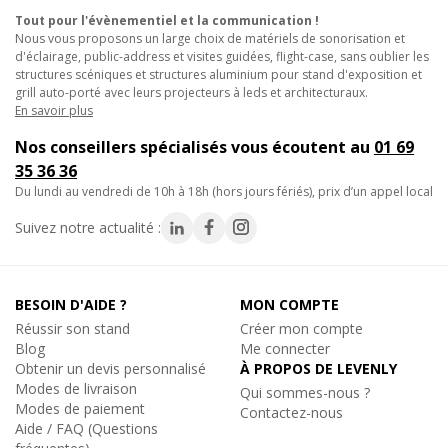
• Rallonge d'alimentation en rack de sonorisation ou de lumière.
Tout pour l'évènementiel et la communication !
Ajouter au panier
• Liaison entre machines à effets en cascade.
Nous vous proposons un large choix de matériels de sonorisation et
• Câblage électrique temporaire pour événements et salons.
d'éclairage, public-address et visites guidées, flight-case, sans oublier les
structures scéniques et structures aluminium pour stand d'exposition et
grill auto-porté avec leurs projecteurs à leds et architecturaux.
Caractéristiques techniques :
En savoir plus
Contest
IECMF5, Cordon d'alimentation IEC
Nos conseillers spécialisés vous écoutent au
01 69
- Connecteur A : IEC mâle.
Cordon IEC mâle femelle rallonge 5m
35 36 36
- Connecteur B : IEC femelle.
21€
du lundi au vendredi de 10h à 18h (hors jours fériés), prix d’un appel local
- Longueur : 1,5m.
TTC
En stock, livré sous 24/48h
- Poids : environ 180g.
Suivez notre actualité :
Réf. 11170
Ajouter au panier
BESOIN D'AIDE ?
MON COMPTE
Réussir son stand
Créer mon compte
Blog
Me connecter
Obtenir un devis personnalisé
À PROPOS DE LEVENLY
Contest
Modes de livraison
IECMF7, Cordon d'alimentation IEC
Qui sommes-nous ?
Modes de paiement
Cordon IEC mâle femelle rallonge 7m
Contactez-nous
Aide / FAQ (Questions
30€