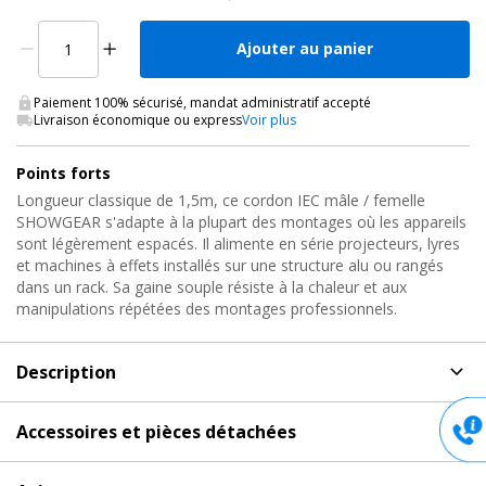
Ajouter au panier
Paiement 100% sécurisé, mandat administratif accepté
Livraison économique ou express
Voir plus
Points forts
Longueur classique de 1,5m, ce cordon IEC mâle / femelle
SHOWGEAR s'adapte à la plupart des montages où les appareils
sont légèrement espacés. Il alimente en série projecteurs, lyres
et machines à effets installés sur une structure alu ou rangés
dans un rack. Sa gaine souple résiste à la chaleur et aux
manipulations répétées des montages professionnels.
Description
Description
de Cordon d'alimentation IEC, IECMF/1.5
Accessoires et pièces détachées
Showgear
Accessoires et pièces détachées
pour Cordon
Rallonge alimentation IEC pour éclairage et sono