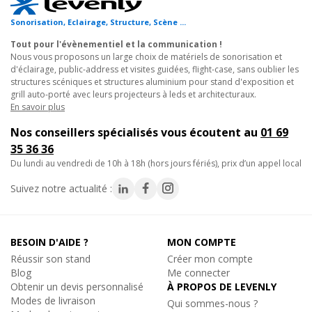
Sonorisation, Eclairage, Structure, Scène ...
Accès sécurisé à toutes vos scènes, extérieures ou
Tout pour l'évènementiel et la communication !
intérieures
Nous vous proposons un large choix de matériels de sonorisation et
Ce type d'accessoire pour praticables est
facile à monter
.
d'éclairage, public-address et visites guidées, flight-case, sans oublier les
Sans exigence technique particulière, il est apprécié par tous les
structures scéniques et structures aluminium pour stand d'exposition et
partenaires, notamment par les collectivités locales (mairies,
grill auto-porté avec leurs projecteurs à leds et architecturaux.
En savoir plus
métropoles), établissements d'enseignement, associations et
régies d'évènements avec public.
Nos conseillers spécialisés vous écoutent au
01 69
35 36 36
L'escalier scénique peut équiper une
estrade pour prise de
du lundi au vendredi de 10h à 18h (hors jours fériés), prix d’un appel local
parole du maire, une chorale, un spectacle d'école
, une
Suivez notre actualité :
représentation en maison des jeunes, un spectacle vivant ou de
petites animations mobiles. Il est aussi utilisé pour les salles de
réception modulaires en hôtellerie, centres de congrès,
séminaires, etc. Pour tous ces usages, il est indispensable
BESOIN D'AIDE ?
MON COMPTE
d'installer un
escalier d'accès sécurisé
pour un évènement
Réussir son stand
Créer mon compte
aux normes : l'escalier avec garde-corps est obligatoire à partir
Blog
Me connecter
Obtenir un devis personnalisé
À PROPOS DE LEVENLY
d'une scène de 50cm de hauteur.
Modes de livraison
Qui sommes-nous ?