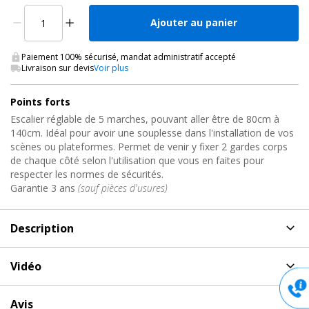
Ajouter au panier
Paiement 100% sécurisé, mandat administratif accepté
Livraison sur devis
Voir plus
Points forts
Escalier réglable de 5 marches, pouvant aller être de 80cm à
140cm. Idéal pour avoir une souplesse dans l'installation de vos
scènes ou plateformes. Permet de venir y fixer 2 gardes corps
de chaque côté selon l'utilisation que vous en faites pour
respecter les normes de sécurités.
Garantie 3 ans
(sauf pièces d'usures)
Description
Description
de Escalier Praticable de Scène, PLT-ST80140
Vidéo
Contestage
Vidéo de présentation et démonstration du produit
Escalier réglable pour faciliter vos installations de
Avis