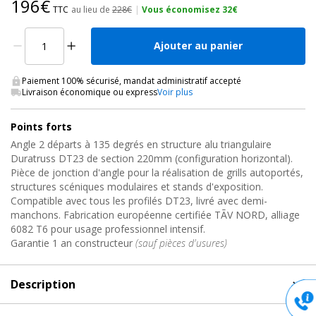
196€
TTC
au lieu de
228€
|
Vous économisez 32€
Ajouter au panier
Paiement 100% sécurisé, mandat administratif accepté
Livraison économique ou express
Voir plus
Points forts
Angle 2 départs à 135 degrés en structure alu triangulaire
Duratruss DT23 de section 220mm (configuration horizontal).
Pièce de jonction d'angle pour la réalisation de grills autoportés,
structures scéniques modulaires et stands d'exposition.
Compatible avec tous les profilés DT23, livré avec demi-
manchons. Fabrication européenne certifiée TÃV NORD, alliage
6082 T6 pour usage professionnel intensif.
Garantie 1 an constructeur
(sauf pièces d'usures)
Description
Description
de Angle 2 Départs 135 Degrés de Structure