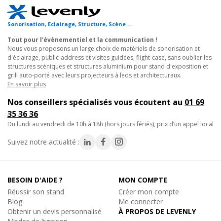
• Fabrication européenne certifiée TÜV NORD.
• Alliage 6082 T6 (AlMgSi1) résistant et léger.
Sonorisation, Eclairage, Structure, Scène ...
Tout pour l'évènementiel et la communication !
Utilisations typiques :
Nous vous proposons un large choix de matériels de sonorisation et
• Raccordement de grills autoportés et structures scéniques.
d'éclairage, public-address et visites guidées, flight-case, sans oublier les
structures scéniques et structures aluminium pour stand d'exposition et
• Stands d'exposition modulaires pour collectivités et
grill auto-porté avec leurs projecteurs à leds et architecturaux.
entreprises.
En savoir plus
• Décors scéniques pour clubs, bars, événementiel.
Nos conseillers spécialisés vous écoutent au
01 69
• Structures architecturales pour prestataires événementiels.
35 36 36
du lundi au vendredi de 10h à 18h (hors jours fériés), prix d’un appel local
Caractéristiques techniques :
- Configuration : 2 directions à 135 degrés (configuration
Suivez notre actualité :
horizontal)
- Section : 220mm extérieur
- Poids : 6,2 Kg
BESOIN D'AIDE ?
MON COMPTE
- Alliage : 6082 T6 (AlMgSi1)
Réussir son stand
Créer mon compte
- Compatibilité : Structure Alu Triangulaire DT23 220
Blog
Me connecter
- Certification : TÜV NORD
Obtenir un devis personnalisé
À PROPOS DE LEVENLY