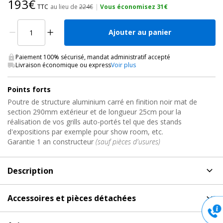
193€
TTC
au lieu de
224€
|
Vous économisez 31€
Ajouter au panier
Paiement 100% sécurisé, mandat administratif accepté
Livraison économique ou express
Voir plus
Points forts
Poutre de structure aluminium carré en finition noir mat de
section 290mm extérieur et de longueur 25cm pour la
réalisation de vos grills auto-portés tel que des stands
d'expositions par exemple pour show room, etc.
Garantie 1 an constructeur
(sauf pièces d'usures)
Description
Description
de Poutre de Structure Alu Carré 290, DT34/2-
Accessoires et pièces détachées
025 BLACK Duratruss
Accessoires et pièces détachées
pour Poutre de
Poutre de Structure Alu Carré 290mm noire pour