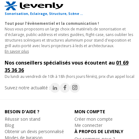
de 20mm et une épaisseur de paroi de 2mm. L'ensemble est de
conception européenne, et est compatible avec la plupart des
Sonorisation, Eclairage, Structure, Scène ...
À partir de 60€
systèmes courants sur le marché et bien évidemment certifié
TÜV.
Tout pour l'évènementiel et la communication !
Nous vous proposons un large choix de matériels de sonorisation et
d'éclairage, public-address et visites guidées, flight-case, sans oublier les
Caractéristiques techniques :
structures scéniques et structures aluminium pour stand d'exposition et
- Elément de structure mis en peinture noir mat
grill auto-porté avec leurs projecteurs à leds et architecturaux.
- Diamètre du tube principal : 50mm
En savoir plus
- Epaisseur de paroi du tube principal : 2mm
Nos conseillers spécialisés vous écoutent au
01 69
- Diamètre de croisillon : 20mm
35 36 36
- Epaisseur de paroi de croisillon : 2mm
du lundi au vendredi de 10h à 18h (hors jours fériés), prix d’un appel local
- Assemblage par manchon à goupille conique et clavette
- Section carrée de 290mm extérieur
Suivez notre actualité :
- Fabrication Européenne certifiée, répondant aux normes TÜV
NORD.
- Fabriqué en conformité avec DIN 4112, DIN 4113-1
BESOIN D'AIDE ?
MON COMPTE
- Alliage: EN-AW 6082 T6 (AlMgSi1)
Réussir son stand
Créer mon compte
- Livré avec 1 kit de jonction
Blog
Me connecter
- Section : 290mm x 290mm
Obtenir un devis personnalisé
À PROPOS DE LEVENLY
- Longueur : 25cm
Modes de livraison
Qui sommes-nous ?