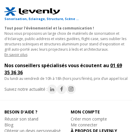
- Corps de chauffe à haute efficacité laissant moins de résidus
de fumée
- ETS intégré (Electronic Thermo Sensing) pour un niveau de
Sonorisation, Eclairage, Structure, Scène ...
chauffe optimal
Tout pour l'évènementiel et la communication !
- capteur de niveau de liquide protégeant la pompe
Nous vous proposons un large choix de matériels de sonorisation et
- Temps de chauffe : 7 minutes
d'éclairage, public-address et visites guidées, flight-case, sans oublier les
- Puissance de sortie : 340m3 par minute
structures scéniques et structures aluminium pour stand d'exposition et
grill auto-porté avec leurs projecteurs à leds et architecturaux.
- Réservoir interne : 2,3 litre
En savoir plus
- Indicateur de niveau de liquide à fumée
- Télécommande VF5PR à câble et télécommande sans fil à
Nos conseillers spécialisés vous écoutent au
01 69
radiofréquences VFWR2 incluses
35 36 36
- Compatible avec la télécommande à fil et timer intégré
du lundi au vendredi de 10h à 18h (hors jours fériés), prix d’un appel local
VFTR13 d'ADJ (vendue séparément)
Suivez notre actualité :
- A utiliser avec du liquide à fumée à base d'eau et de haute
qualité seulement
- Bouton d'envoi de fumée à l'arrière de l'unité
- Dimensions (L x l x H): 400 x 290 x 320 mm
BESOIN D'AIDE ?
MON COMPTE
- Poids : 4,88 kg
Réussir son stand
Créer mon compte
Blog
Me connecter
Obtenir un devis personnalisé
À PROPOS DE LEVENLY