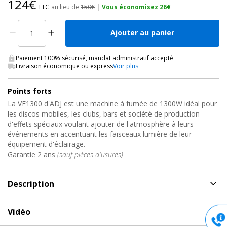
124€
TTC
au lieu de
150€
|
Vous économisez 26€
Ajouter au panier
Paiement 100% sécurisé, mandat administratif accepté
Livraison économique ou express
Voir plus
Points forts
La VF1300 d'ADJ est une machine à fumée de 1300W idéal pour
les discos mobiles, les clubs, bars et société de production
d'effets spéciaux voulant ajouter de l'atmosphère à leurs
événements en accentuant les faisceaux lumière de leur
équipement d'éclairage.
Garantie 2 ans
(sauf pièces d'usures)
Description
Description
de Machine à effets, VF1300 ADJ
Vidéo
La VF1300 d'ADJ est une machine à fumée de 1300W idéal pour