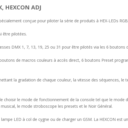
X, HEXCON ADJ
écialement conçue pour piloter la série de produits à HEX-LEDs R
i être pilotées.
esses DMX 1, 7, 13, 19, 25 ou 31 pour être pilotés via les 6 boutons d
outons de macros couleurs à accès direct, 6 boutons Preset programma
ettant la gradation de chaque couleur, la vitesse des séquences, le 
e choisir le mode de fonctionnement de la console tel que le mode 
usical, le mode stroboscope les presets et le Noir Général.
lampe LED à col de cygne ou de charger un GSM. La HEXCON est une de