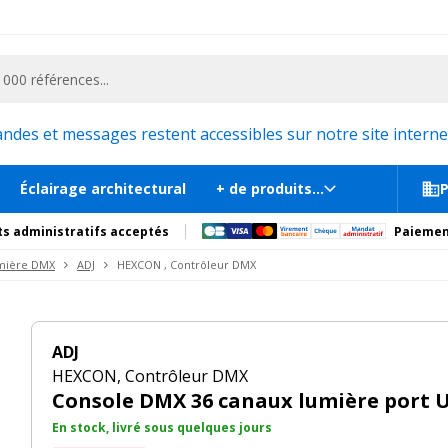
ementiel et la communication, stand exposition, scène, podium et estrade, etc. 
118
En stock, liv
Recommandations
Produits complémentaires
es et messages restent accessibles sur notre site internet
Éclairage architectural
+ de produits...
P
s administratifs acceptés
Paiemen
mière DMX
ADJ
HEXCON , Contrôleur DMX
ADJ
HEXCON, Contrôleur DMX
Console DMX 36 canaux lumière port 
En stock, livré sous quelques jours