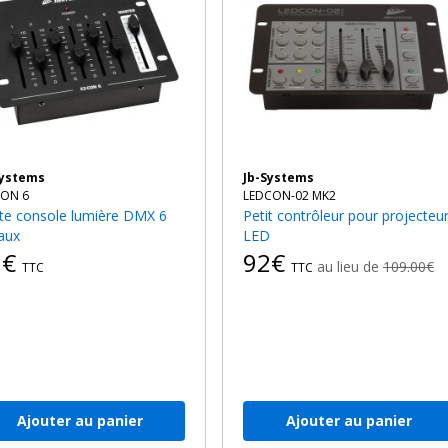
Systems
Jb-Systems
CON 6
LEDCON-02 MK2
Petit contrôleur pour projecteur
aux
LED
9€
92€
au lieu de
109.00€
TTC
TTC
Ajouter au panier
Ajouter au panier