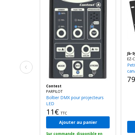
Jb-
EZ-
Petite console lumière DMX 6
can
7
Contest
PARPILOT
Boîtier DMX pour projecteurs
LED
11€
TTC
Ajouter au panier
Sur commande, disponible en