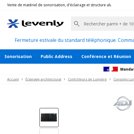
Vente de matériel de sonorisation, d'éclairage et structure alu pour l'évèn
ADJ
|
HEXCON, Contrôleur DMX
Console DMX 36 canaux lumière port USB
Description
Vidéo
Avis
Documents
Fermeture estivale du standard téléphonique. Command
Sonorisation
Public Address
Conférence et Réunion
Mandat
Accueil
Éclairage architectural
Contrôleurs de Lumière
Consoles Lu