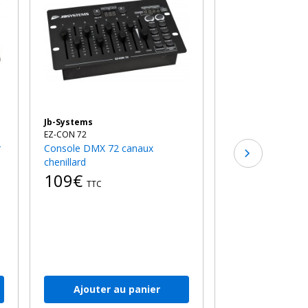
Showtec
SM-8/2
Contrôleur DMX 1
130€
au l
TTC
Jb-Systems
EZ-CON 72
Console DMX 72 canaux
chenillard
109€
TTC
Ajouter au panier
Ajouter a