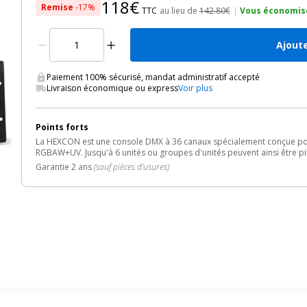
118€
Remise
-17%
TTC
au lieu de
142.80€
|
Vous économis
Ajoute
Paiement 100% sécurisé, mandat administratif accepté
Livraison économique ou express
Voir plus
Points forts
La HEXCON est une console DMX à 36 canaux spécialement conçue pour
RGBAW+UV. Jusqu'à 6 unités ou groupes d'unités peuvent ainsi être pi
Garantie 2 ans
(sauf pièces d'usures)