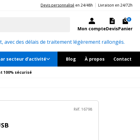
|
20ans d'expérience aux côtés des professionnels et acteurs publics.
Devis personnalisé
en 24/48h
Livraison en 24/72h
€
TTC
au lieu de
142.80€
Ajouter au panier
ré sous quelques jours
0
Mon compte
Devis
Panier
Réf. 16798
, avec des délais de traitement légèrement rallongés.
ar secteur d’activité
Blog
À propos
Contact
t 100% sécurisé
Réf. 16798
USB