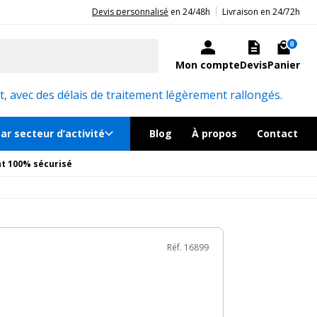
|
20ans d'expérience aux côtés des professionnels et acteurs publics.
Devis personnalisé
en 24/48h
Livraison en 24/72h
439€
TTC
Ajouter au panier
ock, livré sous 24/48h
0
Mon compte
Devis
Panier
Réf. 16899
, avec des délais de traitement légèrement rallongés.
ar secteur d’activité
Blog
À propos
Contact
t 100% sécurisé
Réf. 16899