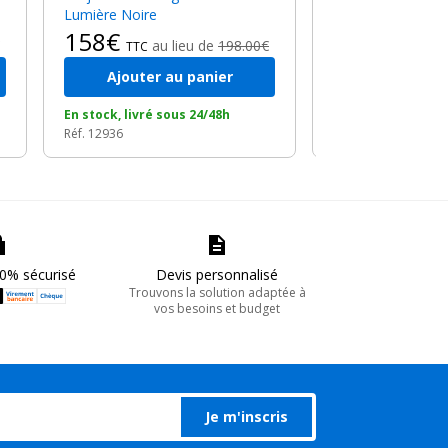
Lumière Noire
158€
au lieu de
198.00€
TTC
Ajouter au panier
Ajouter a
En stock, livré sous 24/48h
En stock, livré so
Réf. 12936
Réf. 12933
0% sécurisé
Devis personnalisé
Trouvons la solution adaptée à
vos besoins et budget
Je m'inscris