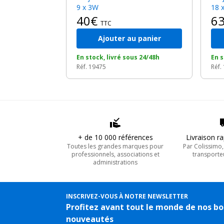
9 x 3W
18 
40€
6
TTC
Ajouter au panier
En stock, livré sous 24/48h
En s
Réf. 19475
Réf.
+ de 10 000 références
Livraison r
Toutes les grandes marques pour
Par Colissimo
professionnels, associations et
transporte
administrations
INSCRIVEZ-VOUS À NOTRE NEWSLETTER
Profitez avant tout le monde de nos bo
nouveautés