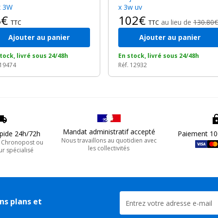
x 3W
x 3w uv
3€
102€
au lieu de
130.80€
TTC
TTC
Ajouter au panier
Ajouter au panier
tock, livré sous 24/48h
En stock, livré sous 24/48h
 19474
Réf. 12932
Mandat administratif accepté
apide 24h/72h
Paiement 10
Nous travaillons au quotidien avec
, Chronopost ou
les collectivités
ur spécialisé
ns plans et