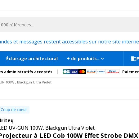
ementiel et la communication, stand exposition, scène, podium et estrade, etc. 
DMX
En st
tions
Produits complémentaires
es et messages restent accessibles sur notre site internet
Éclairage architectural
+ de produits...
P
s administratifs acceptés
Paiemen
N 100W , Blackgun Ultra Violet
Coup de coeur
Briteq
LED UV-GUN 100W, Blackgun Ultra Violet
Projecteur à LED Cob 100W Effet Strobe DMX