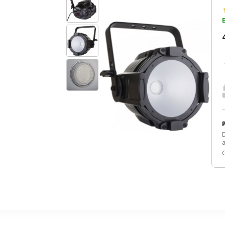
E
D
a
G