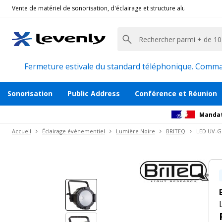
Vente de matériel de sonorisation, d'éclairage et structure alu pour l'évèn
Briteq
|
LED UV-GUN 100W, Blackgun Ultra Violet
Projecteur à LED Cob 100W Effet Strobe 
Description
Avis
Documents
Recommanda
Fermeture estivale du standard téléphonique. Command
Sonorisation
Public Address
Conférence et Réunion
Mandat
Accueil
Éclairage évènementiel
Lumière Noire
BRITEQ
LED UV-GU