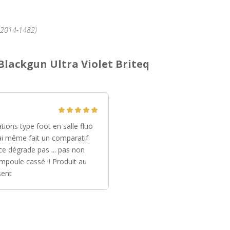
°2014-1482)
Blackgun Ultra Violet Briteq
tions type foot en salle fluo
j'ai même fait un comparatif
ce dégrade pas ... pas non
mpoule cassé !! Produit au
sent