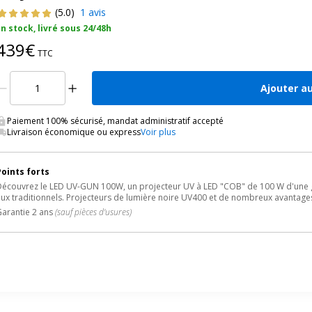
(5.0)
1 avis
n stock, livré sous 24/48h
439€
TTC
Ajouter a
Paiement 100% sécurisé, mandat administratif accepté
Livraison économique ou express
Voir plus
Points forts
écouvrez le LED UV-GUN 100W, un projecteur UV à LED "COB" de 100 W d'une g
ux traditionnels. Projecteurs de lumière noire UV400 et de nombreux avantages
arantie 2 ans
(sauf pièces d'usures)