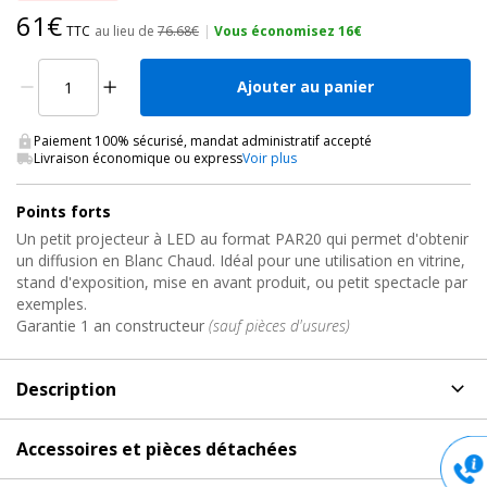
61€
TTC
au lieu de
76.68€
|
Vous économisez 16€
Ajouter au panier
Paiement 100% sécurisé, mandat administratif accepté
Livraison économique ou express
Voir plus
Points forts
Un petit projecteur à LED au format PAR20 qui permet d'obtenir
un diffusion en Blanc Chaud. Idéal pour une utilisation en vitrine,
stand d'exposition, mise en avant produit, ou petit spectacle par
exemples.
Garantie 1 an constructeur
(sauf pièces d'usures)
Description
Description
de Projecteur PAR LED, PAR20 WARM-ON-DIM
Accessoires et pièces détachées
Showtec