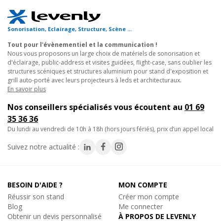
- Variateur : 0-100% (par variateur externe)
- Ouverture angulaire : 45°
- CRI : 95
Sonorisation, Eclairage, Structure, Scène ...
Tout pour l'évènementiel et la communication !
Tension électrique
Nous vous proposons un large choix de matériels de sonorisation et
- In : 230 V C.A., 50/60Hz
d'éclairage, public-address et visites guidées, flight-case, sans oublier les
- Consommation : 17W à FO
structures scéniques et structures aluminium pour stand d'exposition et
grill auto-porté avec leurs projecteurs à leds et architecturaux.
- Facteur de puissance : > 0.8
En savoir plus
- Dimensions (LxlxH) : 172 x 86 x 90,5 mm
Nos conseillers spécialisés vous écoutent au
01 69
- Poids : 0,6 Kg
35 36 36
- Indice IP : IP-20
du lundi au vendredi de 10h à 18h (hors jours fériés), prix d’un appel local
- Température de service : de - 20°C à 45 °C
Suivez notre actualité :
- Boîtier : Aluminium
- Branchements : Prise Schuko / VDE
- Refroidissement : Convection
BESOIN D'AIDE ?
MON COMPTE
Réussir son stand
Créer mon compte
Blog
Me connecter
Obtenir un devis personnalisé
À PROPOS DE LEVENLY