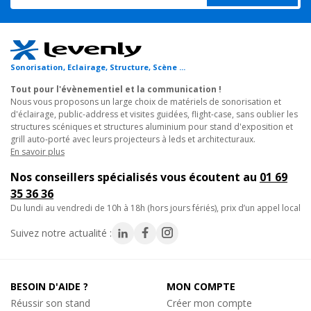
configurations, aussi bien à la sonorisation de concerts et
Audiophony
festivals qu'à l'équipement de sonorisation pour conférences et
ILINESUB12P, Caisson de basse iline série
séminaires. Un système sonore pour magasins et espaces
2
x
Caisson basse passif 400w sous 8 ohms
commerciaux
Sonorisation, Eclairage, Structure, Scène ...
Réf. 17228
idéal pour une installation audio professionnelle simplifiée et
Prix unitaire :
449€
TTC
Tout pour l'évènementiel et la communication !
accessible pour les clubs et discothèques.
Nous vous proposons un large choix de matériels de sonorisation et
En savoir plus
d'éclairage, public-address et visites guidées, flight-case, sans oublier les
Sa modularité permet de l'ajuster selon les besoins spécifiques
structures scéniques et structures aluminium pour stand d'exposition et
grill auto-porté avec leurs projecteurs à leds et architecturaux.
de chaque événement ou installation. Conçu comme un
En savoir plus
Audiophony
système de sonorisation portable, l'iLINE 2040S C1 allie
ILINEBOX, ILine série
puissance et praticité. Son design compact et ses composants
Nos conseillers spécialisés vous écoutent au
01 69
1
x
Convertisseur usb - RJ45 pour DSP iLine
légers facilitent le transport et l'installation, faisant de lui le choix
35 36 36
Réf. 17229
idéal pour les professionnels en déplacement ou les installations
du lundi au vendredi de 10h à 18h (hors jours fériés), prix d’un appel local
Prix unitaire :
39€
TTC
temporaires.
En savoir plus
Suivez notre actualité :
___
Hilec
En résumé, l'iLINE 2040S C1 représente l'alliance parfaite entre
BESOIN D'AIDE ?
MON COMPTE
ILINECORD60, Cordon enceinte Speakon /
Speakon
puissance, qualité sonore et flexibilité. Que vous soyez à la
Réussir son stand
Créer mon compte