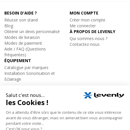
• Puissance totale de l'amplificateur : 200W RMS / 800W
BESOIN D'AIDE ?
MON COMPTE
dynamique
Réussir son stand
Créer mon compte
• Réponse en fréquence : 60 Hz - 20 KHz
Blog
Me connecter
• Alimentation : Alimentation à découpage SMPS
Obtenir un devis personnalisé
À PROPOS DE LEVENLY
• Dispersion H x V : 120° x 60°
Modes de livraison
Qui sommes-nous ?
Modes de paiement
• Pression acoustique SPL : 123 dB max.
Contactez-nous
Aide / FAQ (Questions
• Woofer :
fréquentes)
- 10 pouces
ÉQUIPEMENT
- Bobine de 2 pouces
Catalogue par marques
- 4 Ohms - 170W RMS
Installation Sonorisation et
Eclairage
• Tweeter :
- Moteur 1 pouce
Levenly © • Tous droits réservés 2005-2026
Conditions générales de vente
Mentions légales
- 8 Ohms
- 50 W RMS
Audiophony
|
NOVA-10A
• Entrées :
Enceinte sono active 2 voies 10'' 200W rms
- 2 entrées MIC/LINE sur XLR et JACK
269€
TTC