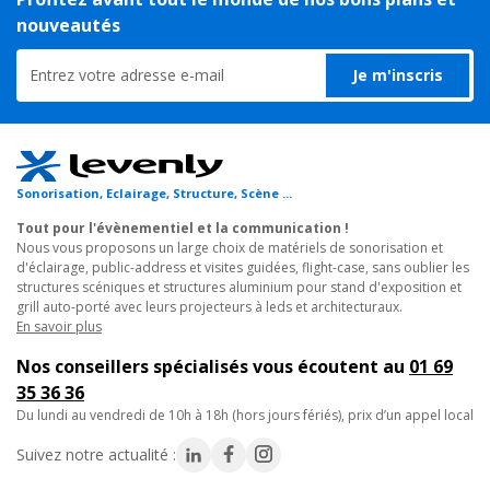
nouveautés
Bluetooth de votre enceinte NOVA. Grâce à la technologie "True
Wireless Stereo", le signal audio sera transmis vers une seconde
enceinte NOVA et vous profiterez ainsi du mode Stéréo !
Je m'inscris
Retour sur Scène
L'enceinte NOVA sera très à l'aise en position retour de scène
grâce aux 2 pans coupés à 45 degrés de chaque côté de
Sonorisation, Eclairage, Structure, Scène ...
l'enceinte. De plus elle sera très facile à manipuler et à
transporter grâce à ses 3 poignées de transport.
Tout pour l'évènementiel et la communication !
Nous vous proposons un large choix de matériels de sonorisation et
d'éclairage, public-address et visites guidées, flight-case, sans oublier les
Rapide d'installation, légères et peu encombrantes, elle
structures scéniques et structures aluminium pour stand d'exposition et
deviendront rapidement les partenaires de vos prestations
grill auto-porté avec leurs projecteurs à leds et architecturaux.
nomades, sans compromis sur la qualité, la puissance ou les
En savoir plus
possibilités.
Nos conseillers spécialisés vous écoutent au
01 69
35 36 36
Caractéristiques techniques :
du lundi au vendredi de 10h à 18h (hors jours fériés), prix d’un appel local
• Bi-amplification :
- 150W RMS Class D pour les basses
Suivez notre actualité :
- 50W RMS Class AB pour les aigus