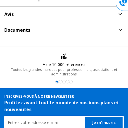
XI-3/N Dap Audio
Accessoires et pièces détachées
pour Paire d'enceintes
Cet ensemble de
deux enceintes passives
, élégantes et
Avis
non amplifiées 4 pouces, XI-3/N Dap Audio
modernes, offre une véritable
solution polyvalente
à ses
Aucun avis pour XI-3/N, Paire d'enceintes non amplifiées
utilisateurs.
Documents
4 pouces Dap Audio
-32%
Dap Audio
SUPPORT ENCEINTE XI-3/N, Support enceinte sono
Elles peuvent être employées comme
solution autonome en
Document(s) à télécharger
pour XI-3/N Dap Audio
passive
gamme complète
dans les lieux publics tels que les gymnases,
Support mobile noir pour enceintes Xi-3
Poster un avis
les magasins, les restaurants ou les boutiques. Associées au
Fiche produit PDF du
XI-3/N - DAP AUDIO, Ensemble
51€
Remise
-32%
enceintes passives noires 30W RMS
TTC
subwoofer Xi-12B, elles se transforment
en ensemble
éférences
Livraison rapide 24
En stock, livré sous 24/48h
compact line-array
pour
sonoriser des lieux de taille
ofessionnels, associations et
Par Colissimo, Chronopost ou trans
Réf. 18900
moyenne
, mais plus exigeants en termes d'
acoustique
: les
tions
auditoriums, les centres socioculturels, les clubs et les bars.
Ajouter au panier
Vous pouvez même
combiner jusqu'à quatre
Xi-3 grâce au
INSCRIVEZ-VOUS À NOTRE NEWSLETTER
moyen de support de montage spécifique à cet ensemble. En
Profitez avant tout le monde de nos bons plans et
optant pour un
support mural ou suspendu
, vous avez
nouveautés
-35%
Dap Audio
même la possibilité
d'empiler jusqu'à huit appareils
et de
SUPPORT MURAL ENCEINTE XI-3/N, Support mural
diffuser le son tel que vous le souhaitez.
enceinte sono
Je m'inscris
Support mural noir pour set Xi-3