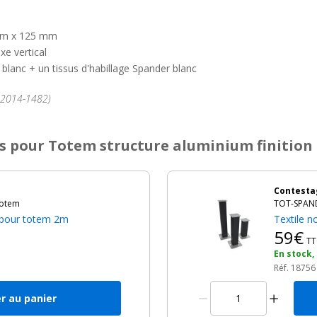
 mm x 125 mm
xe vertical
 blanc + un tissus d'habillage Spander blanc
°2014-1482)
s
pour Totem structure aluminium finition
Contesta
totem
TOT-SPAND
u pour totem 2m
Textile n
59€
TT
h
En stock,
Réf. 18756
r au panier