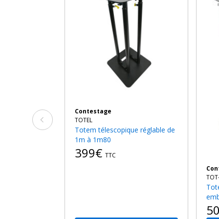
Contestage
TOTEL
Totem télescopique réglable de
1m à 1m80
399€
TTC
Co
TOT
Totem hauteur 100cm avec
emb
5