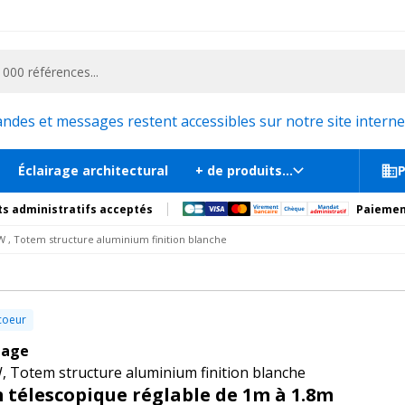
ementiel et la communication, stand exposition, scène, podium et estrade, etc. 
 finition blanche
8m
En st
s
Documents
Recommandations
Produits compl
es et messages restent accessibles sur notre site internet
Éclairage architectural
+ de produits...
P
s administratifs acceptés
Paiemen
 , Totem structure aluminium finition blanche
coeur
tage
Totem structure aluminium finition blanche
 télescopique réglable de 1m à 1.8m