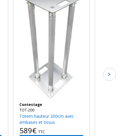
TOT-SPANDEX1
Textile élastique anti-feu pour
totem 1m
38€
TTC
Contestage
TOT-200
Totem hauteur 200cm avec
embases et tissus
589€
TTC