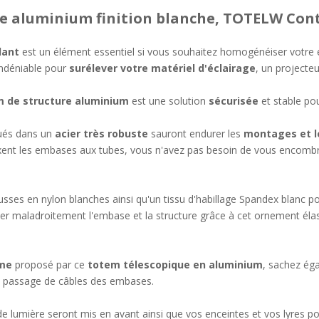
e aluminium finition blanche, TOTELW Con
lant
est un élément essentiel si vous souhaitez homogénéiser votre 
indéniable pour
surélever votre matériel d'éclairage
, un projecte
 de structure aluminium
est une solution
sécurisée
et stable po
qués dans un
acier très robuste
sauront endurer les
montages et 
fixent les embases aux tubes, vous n'avez pas besoin de vous encombre
usses en nylon blanches ainsi qu'un tissu d'habillage Spandex blanc pou
her maladroitement l'embase et la structure grâce à cet ornement éla
sme
proposé par ce
totem télescopique en aluminium
, sachez ég
 passage de câbles des embases.
 de lumière seront mis en avant ainsi que vos enceintes et vos lyres 