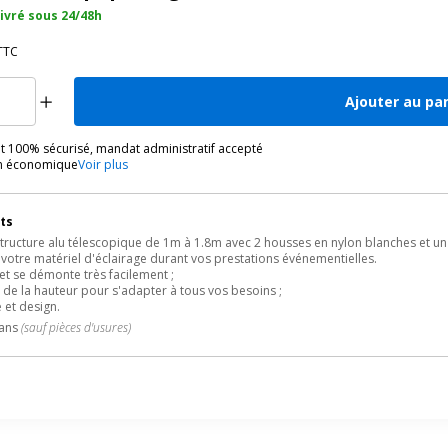
livré sous 24/48h
TTC
Ajouter au pa
 100% sécurisé, mandat administratif accepté
on économique
Voir plus
ts
ructure alu télescopique de 1m à 1.8m avec 2 housses en nylon blanches et un 
votre matériel d'éclairage durant vos prestations événementielles.
et se démonte très facilement ;
té de la hauteur pour s'adapter à tous vos besoins ;
e et design.
 ans
(sauf pièces d'usures)