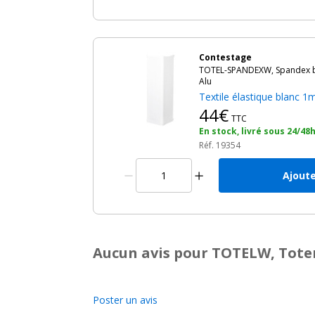
Contestage
TOTEL-SPANDEXW, Spandex bl
Alu
Textile élastique blanc 
44€
TTC
En stock, livré sous 24/48
Réf. 19354
Ajoute
Aucun avis pour TOTELW, Tote
Poster un avis