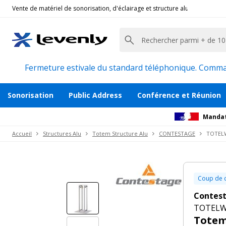
Vente de matériel de sonorisation, d'éclairage et structure alu pour l'évèn
Contestage
|
TOTELW, Totem structure aluminium
Totem télescopique réglable de 1m à 1.
Description
Accessoires et pièces détachées
Avi
Fermeture estivale du standard téléphonique. Command
Sonorisation
Public Address
Conférence et Réunion
Mandat
Accueil
Structures Alu
Totem Structure Alu
CONTESTAGE
TOTELW
Coup de 
Contes
TOTELW, 
Totem