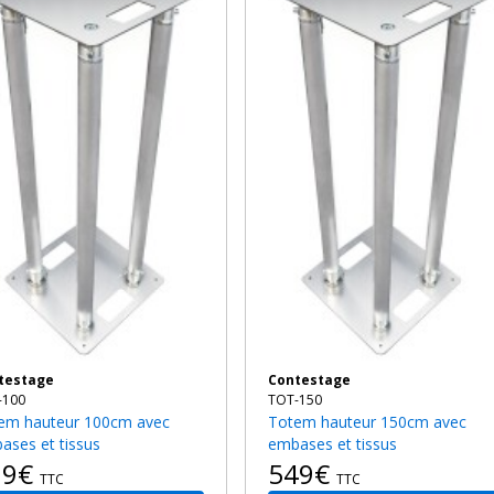
ntestage
Contestage
-100
TOT-150
Totem hauteur 150cm avec
ases et tissus
embases et tissus
09€
549€
TTC
TTC