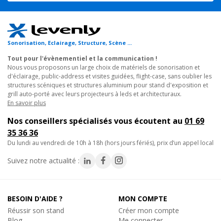
design pratique et ergonomique permet une mise en place
rapide et efficace, ce qui en fait un choix privilégié pour les
professionnels de l'événementiel et de l'installation.
Sonorisation, Eclairage, Structure, Scène ...
Découvrez dès maintenant la poutre carrée QUA29-300 W -
Longueur 3 mètres, un élément indispensable pour donner vie à
Tout pour l'évènementiel et la communication !
Nous vous proposons un large choix de matériels de sonorisation et
vos projets les plus grandioses.
d'éclairage, public-address et visites guidées, flight-case, sans oublier les
structures scéniques et structures aluminium pour stand d'exposition et
STRUCTURE BLANCHE POUR PORTIQUE ET STAND
grill auto-porté avec leurs projecteurs à leds et architecturaux.
En savoir plus
D'EXPOSITION : Traverse poutre aluminium à assemblage
rapide.
Nos conseillers spécialisés vous écoutent au
01 69
35 36 36
Structure aluminium en finition blanche, à assemblage rapide
du lundi au vendredi de 10h à 18h (hors jours fériés), prix d’un appel local
pour vos stands, showrooms, grills autoportés, ponts
Suivez notre actualité :
d'éclairages, ou encore totems.
- Tube diamètre 50mm et filet 16mm
- Longueur de la poutre alu 3 mètres
- Finition blanche + mât pour plus de design ou de discrétion
BESOIN D'AIDE ?
MON COMPTE
- Section carrée pour supporter de plus grandes charges.
Réussir son stand
Créer mon compte
- Structure en alliage d'aluminium (EN AW 6082 T6) de 50mm de
Blog
Me connecter