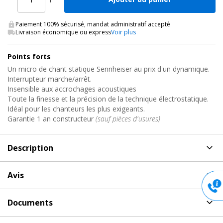
Paiement 100% sécurisé, mandat administratif accepté
Livraison économique ou express
Voir plus
Points forts
Un micro de chant statique Sennheiser au prix d'un dynamique.
Interrupteur marche/arrêt.
Insensible aux accrochages acoustiques
Toute la finesse et la précision de la technique électrostatique.
Idéal pour les chanteurs les plus exigeants.
Garantie 1 an constructeur
(sauf pièces d'usures)
Description
Description
de Micro filaire professionnel, E865S
Avis
Sennheiser
Aucun avis pour E865S, Micro filaire professionnel
E865S : Microphone Sennheiser statique pour le chant.
Documents
Sennheiser
- Un micro de chant statique au prix d'un dynamique.
Document(s) à télécharger
pour E865S Sennheiser