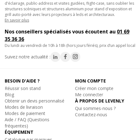
d'éclairage, public-address et visites guidées, flight-case, sans oublier les
- Corps et grille métalliques
structures scéniques et structures aluminium pour stand d'exposition et
- Caractéristiques techniques :
grill auto-porté avec leurs projecteurs à leds et architecturaux.
- Directivité : Super Cardioïde
En savoir plus
- Réponse en fréquence : 40 - 20.000 Hz
Nos conseillers spécialisés vous écoutent au
01 69
- Sensibilité (champ libre, à vide) : 1, 8mV/Pa (1 kHz)
35 36 36
- Impédance nominale : 200 ohms
du lundi au vendredi de 10h à 18h (hors jours fériés), prix d’un appel local
- Impédance minimum de charge : 1 kilo ohms
- Dimensions : 46 x 193 mm
Suivez notre actualité :
- Poids : 311 g.
- Contenu :
BESOIN D'AIDE ?
MON COMPTE
- 1 micro E 865 S
Réussir son stand
Créer mon compte
- 1 étui
Blog
Me connecter
- 1 pince MZQ 800.
Obtenir un devis personnalisé
À PROPOS DE LEVENLY
Modes de livraison
Qui sommes-nous ?
- Accessoires recommandés :
Modes de paiement
Contactez-nous
- Bonnette MZW 4032 (code 3157)
Aide / FAQ (Questions
fréquentes)
ÉQUIPEMENT
Catalogue par marques